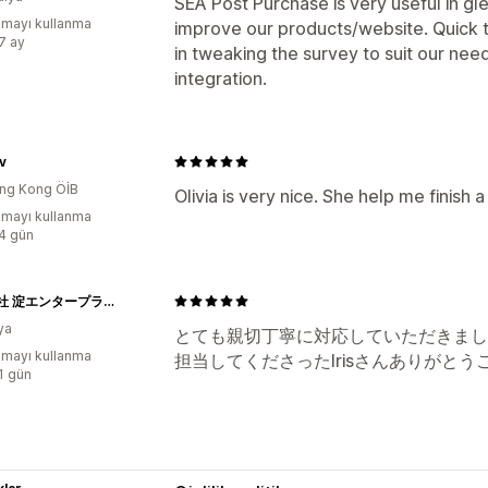
SEA Post Purchase is very useful in gl
mayı kullanma
improve our products/website. Quick 
:7 ay
in tweaking the survey to suit our ne
integration.
v
ng Kong ÖİB
Olivia is very nice. She help me finish a
mayı kullanma
:4 gün
株式会社 淀エンタープライズ
ya
とても親切丁寧に対応していただきまし
mayı kullanma
担当してくださったIrisさんありがと
:1 gün