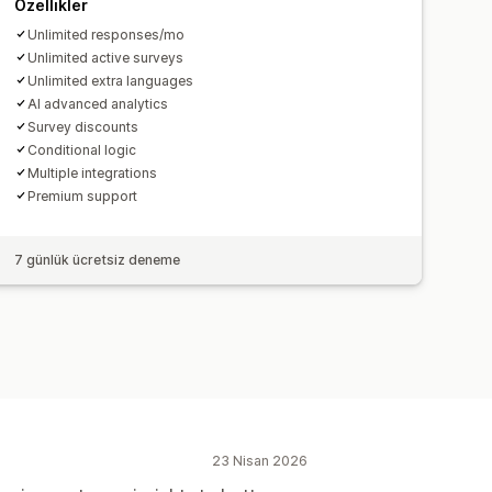
Özellikler
Unlimited responses/mo
Unlimited active surveys
Unlimited extra languages
AI advanced analytics
Survey discounts
Conditional logic
Multiple integrations
Premium support
7 günlük ücretsiz deneme
23 Nisan 2026