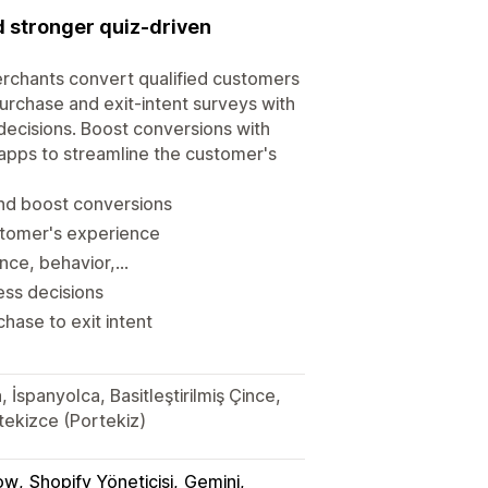
 stronger quiz-driven
rchants convert qualified customers
urchase and exit-intent surveys with
decisions. Boost conversions with
 apps to streamline the customer's
nd boost conversions
stomer's experience
e, behavior,...
ess decisions
hase to exit intent
 İspanyolca, Basitleştirilmiş Çince,
tekizce (Portekiz)
low
Shopify Yöneticisi
Gemini