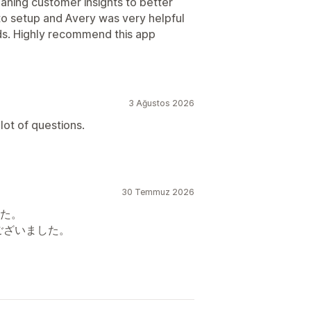
eaning customer insights to better
to setup and Avery was very helpful
eds. Highly recommend this app
3 Ağustos 2026
 lot of questions.
30 Temmuz 2026
た。
うございました。