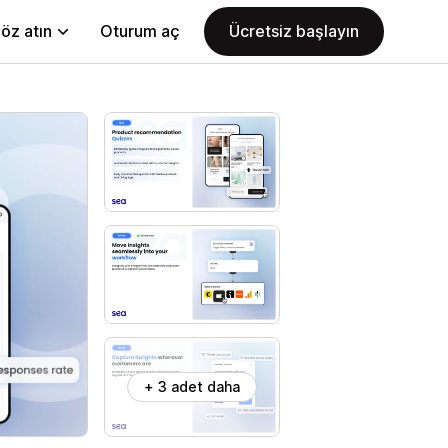
öz atın
Oturum aç
Ücretsiz başlayın
+ 3 adet daha