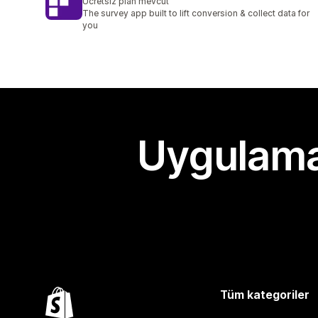
Ücretsiz plan mevcut
The survey app built to lift conversion & collect data for
you
Uygulama
Tüm kategoriler