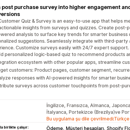
 post purchase survey into higher engagement and
ersions
ustomer Quiz & Survey is an easy-to-use app that helps me
actionable insights from surveys and quizzes. Create post-p
wered analysis to surface key trends for smarter business 
nalized suggestions. Seamlessly integrate with third-party
ience. Customize surveys easily with 24/7 expert support.
ld personalized logic-based quiz to recommend products a
egration ecosystem with other popular apps, streamline cu
get customers: Product pages, customer segment, recurrenc
lyze responses with AI-powered insights for smarter busin
tribute surveys across customer touchpoints from post-purc
İngilizce, Fransızca, Almanca, Japonca,
İtalyanca, Portekizce (Brezilya)ve Por
Bu uygulama şu dile çevrilmedi:Türkçe
a birlikte çalışır:
Ödeme
Müşteri hesapları
Shopify F