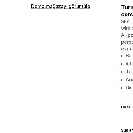
Demo mağazayı görüntüle
Turn
conv
SEA C
with 
AI-po
perso
exper
Bui
Int
Tar
Ana
Dis
Diller
Şunlarl