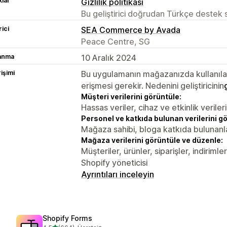
lar
Gizlilik politikası
Bu geliştirici doğrudan Türkçe destek
rici
SEA Commerce by Avada
Peace Centre, SG
lanma
10 Aralık 2024
rişimi
Bu uygulamanın mağazanızda kullanılabi
erişmesi gerekir. Nedenini geliştiricinin
Müşteri verilerini görüntüle:
Hassas veriler, cihaz ve etkinlik verileri
Personel ve katkıda bulunan verilerini g
Mağaza sahibi, bloga katkıda bulunanl
Mağaza verilerini görüntüle ve düzenle:
Müşteriler, ürünler, siparişler, indirim
Shopify yöneticisi
Ayrıntıları inceleyin
Shopify Forms