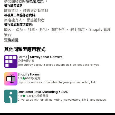
參閱開發者的
隱私權政策
。
檢視顧客資料:
敏感資料、 裝置與活動資料
檢視員工與協作者資料:
商店擁有人、 網誌投稿者
檢視與編輯商店資料:
顧客、 產品、 訂單、 折扣、 商店分析、 線上商店、 Shopify 管理
後台
查看詳情
其他同類型應用程式
Forma | Surveys that Convert
提供免費方案
The survey app built to lift conversion & collect data for you
Shopify Forms
滿分 5 顆星
4.5
(663)
•
免費
共有 663 則評價
Capture customer information to grow your marketing list
Omnisend Email Marketing & SMS
滿分 5 顆星
4.8
(2,947)
•
免費安裝
共有 2947 則評價
Drive sales with email marketing, newsletters, SMS, and popups