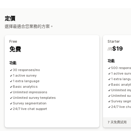
彈出式視窗類型
彈出式視窗
即時編輯
多國語言
離開挽留行銷
折扣
表單
問卷調查
測驗
評論彈出式視窗
問卷調查類型
定價
自訂彈出式視窗
顧客滿意度
市場研究
Net Promoter Score (NPS)
選擇最適合您業務的方案。
管理彈出式視窗
商品意見回饋
售後
歸因
範本
翻譯
行銷活動
觸發條件與規則
目標設定
分群
標記
分析
Free
Starter
申請提交管理
$19
免費
/月
電子郵件
匯出報告
分析
顧客分群
功能
功能
500 respon
30 responses/mo
1 active sur
1 active survey
1 extra lan
1 extra language
Basic analyt
Basic analytics
Unlimited im
Unlimited impressions
Unlimited su
Unlimited survey templates
Survey segm
Survey segmentation
24/7 live ch
24/7 live chat support
7 天免費試用