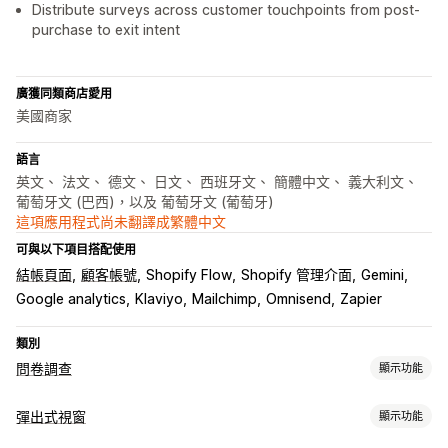
Distribute surveys across customer touchpoints from post-
purchase to exit intent
廣獲同類商店愛用
美國商家
語言
英文、 法文、 德文、 日文、 西班牙文、 簡體中文、 義大利文、
葡萄牙文 (巴西)，以及 葡萄牙文 (葡萄牙)
這項應用程式尚未翻譯成繁體中文
可與以下項目搭配使用
結帳頁面
顧客帳號
Shopify Flow
Shopify 管理介面
Gemini
Google analytics
Klaviyo
Mailchimp
Omnisend
Zapier
類別
問卷調查
顯示功能
表單自訂內容
彈出式視窗
顯示功能
條件邏輯
自訂樣式
拖放式編輯器
嵌入式表單
檔案上傳
範本