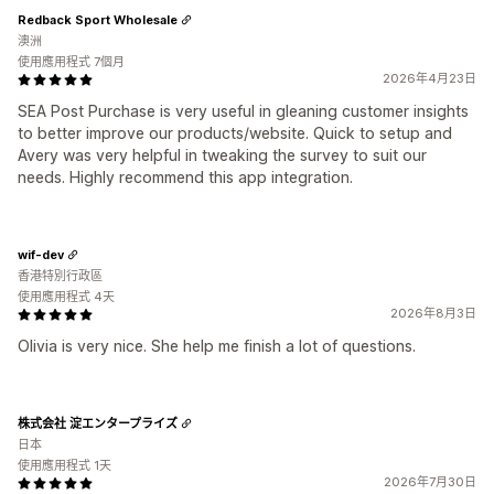
Redback Sport Wholesale
澳洲
使用應用程式 7個月
2026年4月23日
SEA Post Purchase is very useful in gleaning customer insights
to better improve our products/website. Quick to setup and
Avery was very helpful in tweaking the survey to suit our
needs. Highly recommend this app integration.
wif-dev
香港特別行政區
使用應用程式 4天
2026年8月3日
Olivia is very nice. She help me finish a lot of questions.
株式会社 淀エンタープライズ
日本
使用應用程式 1天
2026年7月30日