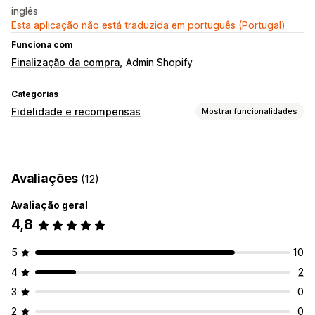
inglês
Esta aplicação não está traduzida em português (Portugal)
Funciona com
Finalização da compra
Admin Shopify
Categorias
Fidelidade e recompensas
Mostrar funcionalidades
Tipos de programas
Programas de recompensas
Programas personalizados
Avaliações
(12)
Recompensas que pode oferecer
Avaliação geral
Descontos
4,8
5
10
4
2
3
0
2
0