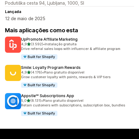
Podutiška cesta 94, Ljubljana, 1000, SI
Lançada
12 de maio de 2025
Mais aplicações como esta
UpPromote Affiliate Marketing
de 5 estrelas
4,9
(3.592)
•
Instalação gratuita
3592 total de avaliações
Drive referral sales loops with influencer & affiliate program
Built for Shopify
Smile: Loyalty Program Rewards
de 5 estrelas
4,9
(4.176)
•
Plano gratuito disponível
4176 total de avaliações
Grow customer loyalty with points, rewards & VIP tiers
Built for Shopify
Appstle℠ Subscriptions App
de 5 estrelas
5,0
(8.131)
•
Plano gratuito disponível
8131 total de avaliações
Retain customers with subscriptions, subscription box, bundles
Built for Shopify