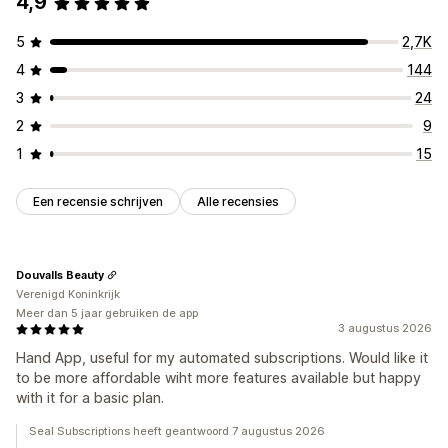
4,9
5
2,7K
4
144
3
24
2
9
1
15
Een recensie schrijven
Alle recensies
Douvalls Beauty
Verenigd Koninkrijk
Meer dan 5 jaar gebruiken de app
3 augustus 2026
Hand App, useful for my automated subscriptions. Would like it
to be more affordable wiht more features available but happy
with it for a basic plan.
Seal Subscriptions heeft geantwoord 7 augustus 2026