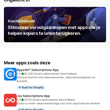
Klantenbehoud
Stimuleer vervolgaankopen met apps die je
helpen kopers te laten terugkeren.
Meer apps zoals deze
Appstle℠ Subscriptions App
van 5 sterren
5,0
(8.129)
•
Gratis abonnement beschikbaar
8129 recensies in totaal
Behoud klanten met abonnementen, abonnementsboxen en
bundels
Built for Shopify
Joy Subscriptions App
van 5 sterren
5,0
(429)
•
Gratis abonnement beschikbaar
429 recensies in totaal
Build-to-order-abonnementsapp voor snel opschalende merken
Built for Shopify