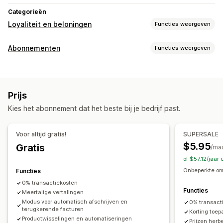
Categorieën
Loyaliteit en beloningen
Functies weergeven
Soorten programma's
Abonnementen
Functies weergeven
Beloningsprogramma's
Lidmaatschappen
Abonnementen
Soorten abonnementen
Programma's op maat
Samengestelde abonnementen
Aanvullingsabonnementen
Beloningen die je kunt aanbieden
Prijs
Toegangsabonnementen
Lidmaatschappen
Diensten
Kortingen
Verzendtarieven
Gratis verzending
Kies het abonnement dat het beste bij je bedrijf past.
Abonnementsboxen
Donaties
Digitale producten
Gratis producten
Fysieke producten
Abonnementen op maat
Voor altijd gratis!
SUPERSALE
Prijzen die je kunt instellen
$5.95
Gratis
/ma
Terugkerende betalingen
Abonneren en besparen
of $57.12/jaar
Vaste prijzen
Gedifferentieerde prijzen
Freemium
Onbeperkte om
Functies
Proefperiodes
Prijzen op basis van gebruik
0% transactiekosten
Functies
Prijzen per gebruiker
Meertalige vertalingen
Eenmalige betaling
Modus voor automatisch afschrijven en
0% transact
Dynamische prijzen
Aangepaste prijzen
terugkerende facturen
Korting toe
Productwisselingen en automatiseringen
Prijzen herb