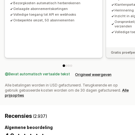
Bezorgkosten automatisch herberekenen
Klantenport
Gelaagde abonnementskortingen
Herinnering
Volledige toegang tot API en webhooks
Inzicht in a
Onbeperkte omzet, 50 abonnementen
Oorspronkeli
verzenden
Volledige to
Gratis proefp
Bevat automatisch vertaalde tekst
Origineel weergeven
Alle betalingen worden in USD gefactureerd. Terugkerende en op
gebruik gebaseerde kosten worden om de 30 dagen gefactureerd.
Alle
prijsopties
Recensies
(2.937)
Algemene beoordeling