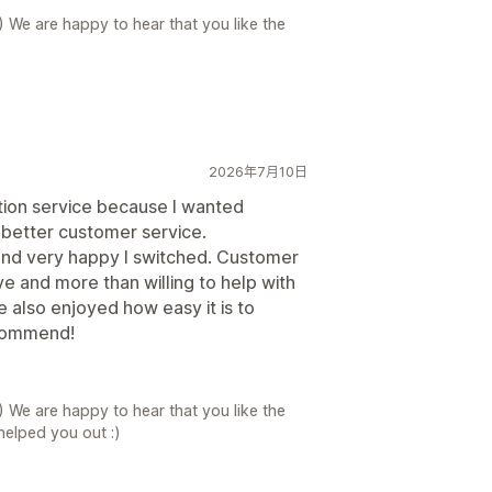
) We are happy to hear that you like the
2026年7月10日
tion service because I wanted
 better customer service.
and very happy I switched. Customer
e and more than willing to help with
 also enjoyed how easy it is to
ecommend!
) We are happy to hear that you like the
elped you out :)