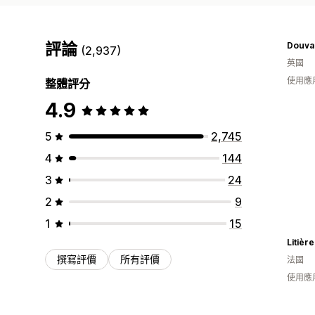
評論
Douval
(2,937)
英國
使用應
整體評分
4.9
5
2,745
4
144
3
24
2
9
1
15
Litièr
撰寫評價
所有評價
法國
使用應