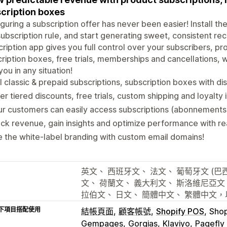
cription boxes
guring a subscription offer has never been easier! Install the
 subscription rule, and start generating sweet, consistent re
ription app gives you full control over your subscribers, pr
ription boxes, free trials, memberships and cancellations, w
you in any situation!
l classic & prepaid subscriptions, subscription boxes with d
er tiered discounts, free trials, custom shipping and loyalty 
r customers can easily access subscriptions (abonnements) 
ck revenue, gain insights and optimize performance with rea
 the white-label branding with custom email domains!
英文、 西班牙文、 法文、 葡萄牙文 (巴西
文、 荷蘭文、 義大利文、 斯洛維尼亞文
拉伯文、 日文、 簡體中文、 繁體中文，
下項目搭配使用
結帳頁面
顧客帳號
Shopify POS
Sho
Gempages
Gorgias
Klaviyo
Pagefly