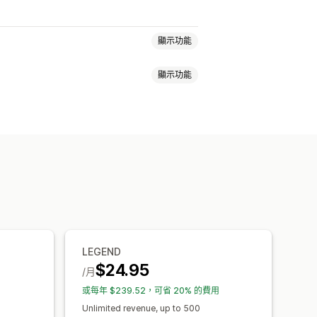
顯示功能
顯示功能
服務
訂閱箱
捐款
數位商品
實體商品
價
免費增值
試用期
用量定價
訂定價
LEGEND
$24.95
/月
或每年 $239.52，可省 20% 的費用
Unlimited revenue, up to 500