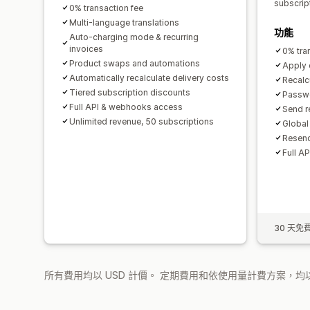
subscrip
0% transaction fee
Multi-language translations
功能
Auto-charging mode & recurring
invoices
0% tra
Product swaps and automations
Apply 
Automatically recalculate delivery costs
Recalc
Tiered subscription discounts
Passwo
Full API & webhooks access
Send r
Unlimited revenue, 50 subscriptions
Global 
Resend
Full A
30 天免
所有費用均以 USD 計價。 定期費用和依使用量計費方案，均以