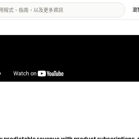
瀏
圖片圖庫
 predictable revenue with product subscriptions, 