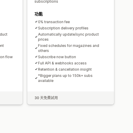
subscriptions
功能
0% transaction fee
Subscription delivery profiles
oduct
Automatically update/sync product
prices
ent
Fixed schedules for magazines and
others
ion flow
Subscribe now button
Full API & webhooks access
Retention & cancellation insight
*Bigger plans up to 150k+ subs
available
30 天免費試用