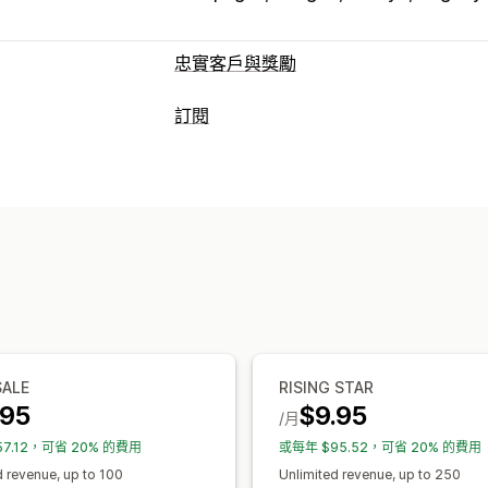
忠實客戶與獎勵
計畫類型
訂閱
獎勵計畫
會員
訂閱
自訂計畫
訂閱類型
可提供的獎勵
精選訂閱
補充訂閱
存取權訂閱
會員
折扣
運費費率
免運費
免費商品
自訂訂閱
可設定的定價
定期付款
訂閱優惠價
固定定價
分層定
每位使用者定價
單次付款
動態定價
自
SALE
RISING STAR
.95
$9.95
/月
7.12，可省 20% 的費用
或每年 $95.52，可省 20% 的費用
d revenue, up to 100
Unlimited revenue, up to 250