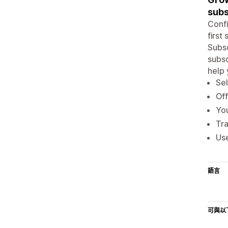
subs
Confi
first
Subsc
subsc
help 
Sel
Off
You
Tra
Use
語言
可與以