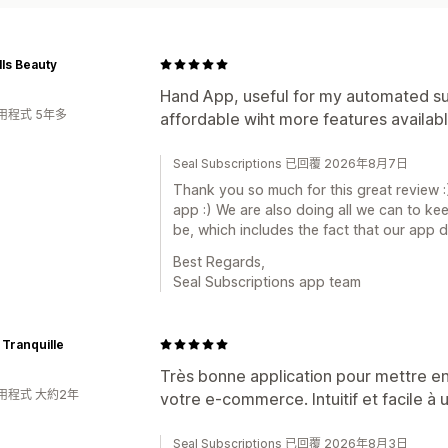
ls Beauty
Hand App, useful for my automated sub
用程式 5年多
affordable wiht more features available
Seal Subscriptions 已回覆 2026年8月7日
Thank you so much for this great review :
app :) We are also doing all we can to ke
be, which includes the fact that our app d
Best Regards,
Seal Subscriptions app team
e Tranquille
Très bonne application pour mettre e
用程式 大約2年
votre e-commerce. Intuitif et facile à u
Seal Subscriptions 已回覆 2026年8月3日