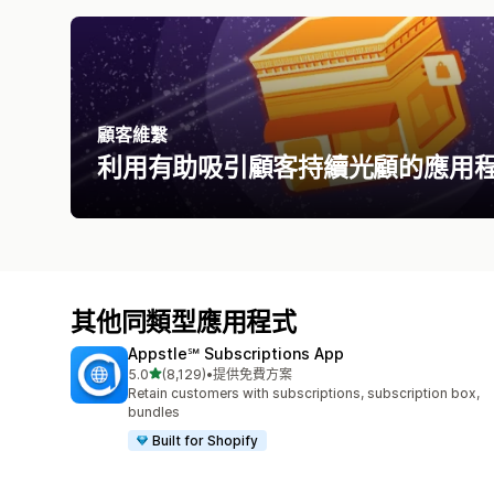
顧客維繫
利用有助吸引顧客持續光顧的應用
其他同類型應用程式
Appstle℠ Subscriptions App
滿分 5 顆星
5.0
(8,129)
•
提供免費方案
共有 8129 則評價
Retain customers with subscriptions, subscription box,
bundles
Built for Shopify