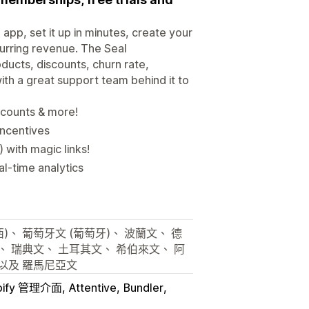
 app, set it up in minutes, create your
curring revenue. The Seal
oducts, discounts, churn rate,
ith a great support team behind it to
iscounts & more!
incentives
with magic links!
l-time analytics
)、 葡萄牙文 (葡萄牙)、 波蘭文、 德
、 瑞典文、 土耳其文、 希伯來文、 阿
以及 羅馬尼亞文
pify 管理介面
Attentive
Bundler