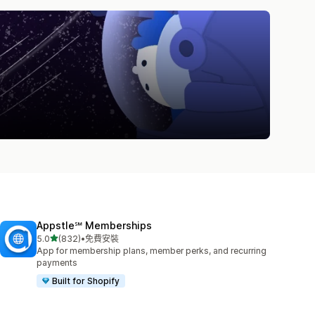
Appstle℠ Memberships
滿分 5 顆星
5.0
(832)
•
免費安裝
共有 832 則評價
App for membership plans, member perks, and recurring
payments
Built for Shopify