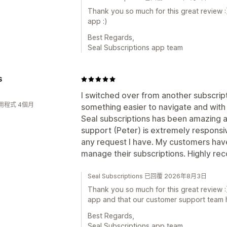
Thank you so much for this great review :
app :)
Best Regards,
Seal Subscriptions app team
S
I switched over from another subscrip
用程式 4個月
something easier to navigate and with
Seal subscriptions has been amazing 
support (Peter) is extremely responsiv
any request I have. My customers have
manage their subscriptions. Highly r
Seal Subscriptions 已回覆 2026年8月3日
Thank you so much for this great review :
app and that our customer support team h
Best Regards,
Seal Subscriptions app team