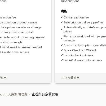
tions
subscriptions
功能
nsaction fee
0% transaction fee
discount on product swaps
Subscription delivery profiles
ulate prices on interval change
Automatically update/sync pr
prices
rdless customer portal
Plan your workload with paym
eminder about upcoming renewal
calendar
statistics insight
Custom subscription cancellat
 initial email whenever needed
Quick Checkout Wizard
PI & webhooks access
1-click checkout links
Full API & webhooks access
費試用
30 天免費試用
 30 天為週期收費。
查看所有定價選項