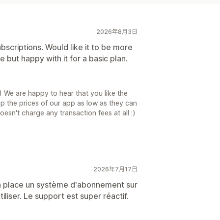
2026年8月3日
scriptions. Would like it to be more
 but happy with it for a basic plan.
) We are happy to hear that you like the
ep the prices of our app as low as they can
oesn't charge any transaction fees at all :)
2026年7月17日
n place un système d'abonnement sur
tiliser. Le support est super réactif.