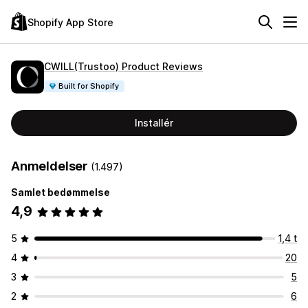
Shopify App Store
CWILL(Trustoo) Product Reviews
Built for Shopify
Installér
Anmeldelser
(1.497)
Samlet bedømmelse
4,9
5
1,4 t
4
20
3
5
2
6