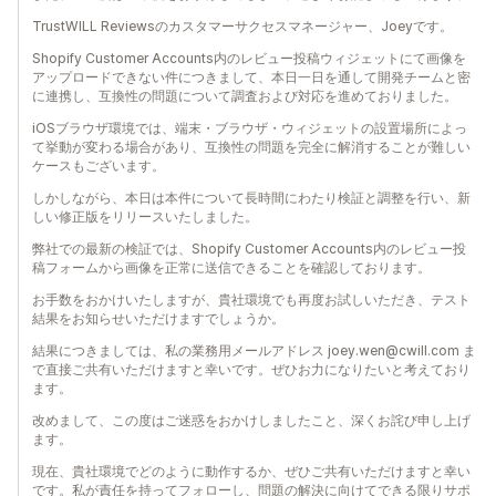
TrustWILL Reviewsのカスタマーサクセスマネージャー、Joeyです。
Shopify Customer Accounts内のレビュー投稿ウィジェットにて画像を
アップロードできない件につきまして、本日一日を通して開発チームと密
に連携し、互換性の問題について調査および対応を進めておりました。
iOSブラウザ環境では、端末・ブラウザ・ウィジェットの設置場所によっ
て挙動が変わる場合があり、互換性の問題を完全に解消することが難しい
ケースもございます。
しかしながら、本日は本件について長時間にわたり検証と調整を行い、新
しい修正版をリリースいたしました。
弊社での最新の検証では、Shopify Customer Accounts内のレビュー投
稿フォームから画像を正常に送信できることを確認しております。
お手数をおかけいたしますが、貴社環境でも再度お試しいただき、テスト
結果をお知らせいただけますでしょうか。
結果につきましては、私の業務用メールアドレス joey.wen@cwill.com ま
で直接ご共有いただけますと幸いです。ぜひお力になりたいと考えており
ます。
改めまして、この度はご迷惑をおかけしましたこと、深くお詫び申し上げ
ます。
現在、貴社環境でどのように動作するか、ぜひご共有いただけますと幸い
です。私が責任を持ってフォローし、問題の解決に向けてできる限りサポ