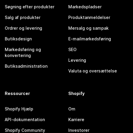
Søgning efter produkter
Markedspladser
Salg af produkter
Produktanmeldelser
Ordrer og levering
Mersalg og sampak
Butiksdesign
E-mailmarkedsføring
Markedsføring og
SEO
konvertering
Levering
Butiksadministration
Valuta og oversættelse
Ressourcer
Shopify
Shopify Hjælp
Om
API-dokumentation
Karriere
Shopify Community
Investorer