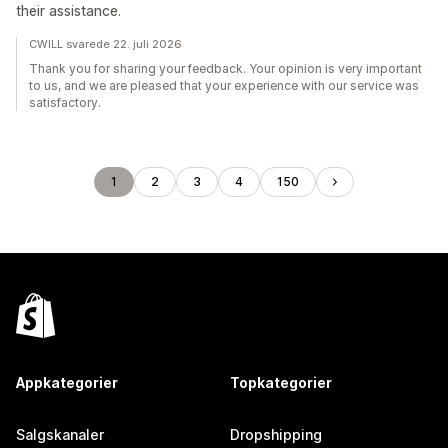
their assistance.
CWILL svarede 22. juli 2026
Thank you for sharing your feedback. Your opinion is very important
to us, and we are pleased that your experience with our service was
satisfactory.
1
2
3
4
150
Appkategorier
Topkategorier
Salgskanaler
Dropshipping