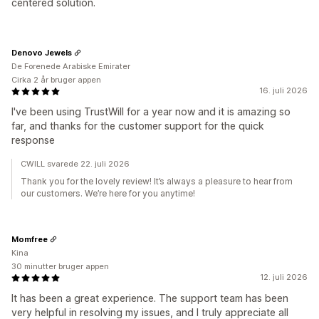
centered solution.
Denovo Jewels
De Forenede Arabiske Emirater
Cirka 2 år bruger appen
16. juli 2026
I've been using TrustWill for a year now and it is amazing so
far, and thanks for the customer support for the quick
response
CWILL svarede 22. juli 2026
Thank you for the lovely review! It’s always a pleasure to hear from
our customers. We’re here for you anytime!
Momfree
Kina
30 minutter bruger appen
12. juli 2026
It has been a great experience. The support team has been
very helpful in resolving my issues, and I truly appreciate all