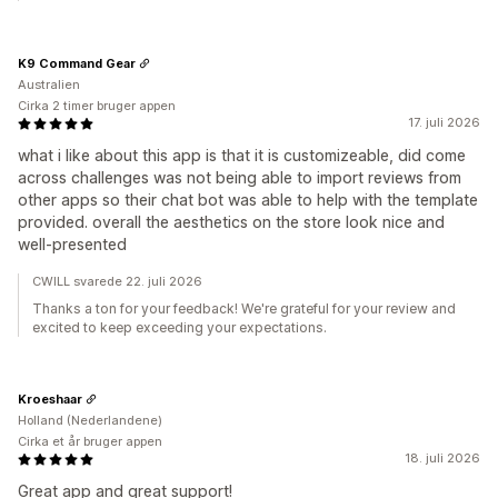
K9 Command Gear
Australien
Cirka 2 timer bruger appen
17. juli 2026
what i like about this app is that it is customizeable, did come
across challenges was not being able to import reviews from
other apps so their chat bot was able to help with the template
provided. overall the aesthetics on the store look nice and
well-presented
CWILL svarede 22. juli 2026
Thanks a ton for your feedback! We're grateful for your review and
excited to keep exceeding your expectations.
Kroeshaar
Holland (Nederlandene)
Cirka et år bruger appen
18. juli 2026
Great app and great support!