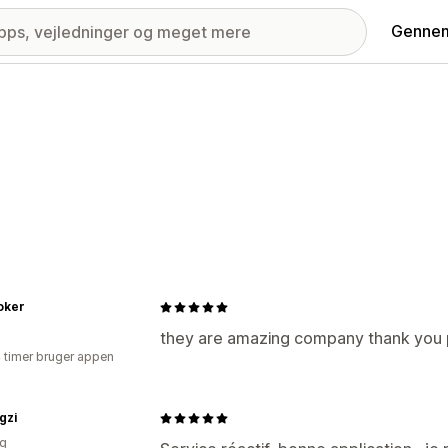
Gennem
oker
they are amazing company thank you 
4 timer bruger appen
gzi
ig