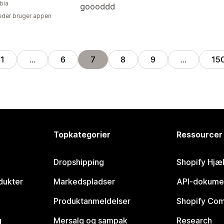
bia
goooddd
der bruger appen
1
…
6
7
8
9
…
15
Topkategorier
Ressourcer
Dropshipping
Shopify Hjæ
dukter
Markedspladser
API-dokume
Produktanmeldelser
Shopify Co
g
Mersalg og sampak
Research