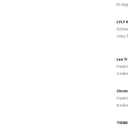
En dag
LYLY N
Schwe
Cirka 
Frankr
4 måne
Chron
Frankr
8 måne
TIEND