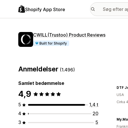
Shopify App Store
CWILL(Trustoo) Product Reviews
Built for Shopify
Anmeldelser
(1.496)
Samlet bedømmelse
DTF J
4,9
USA
Cirka 
5
1,4 t
4
20
My.Ma
3
5
Frankr