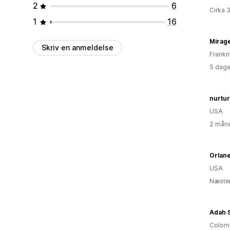
2
6
Cirka 
1
16
Mirage
Skriv en anmeldelse
Frankr
5 dage
nurtu
USA
2 måne
Orlan
USA
Næsten
Adah 
Colom