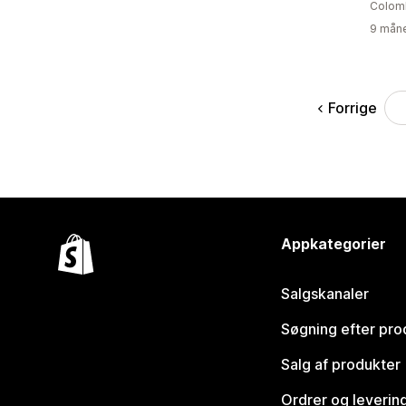
Colom
9 måne
Forrige
Appkategorier
Salgskanaler
Søgning efter pro
Salg af produkter
Ordrer og leverin