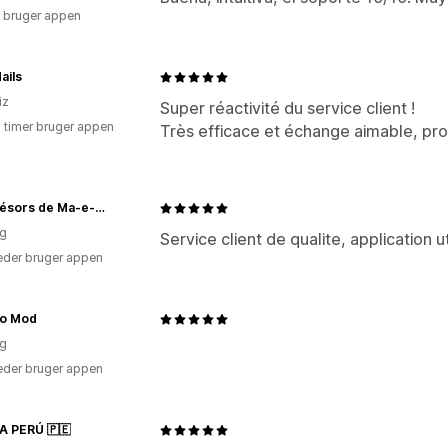
 bruger appen
ails
iz
Super réactivité du service client !
7 timer bruger appen
Très efficace et échange aimable, pro
Les Trésors de Ma-e-den
ig
Service client de qualite, application u
der bruger appen
o Mod
ig
der bruger appen
A PERÚ 🇵🇪