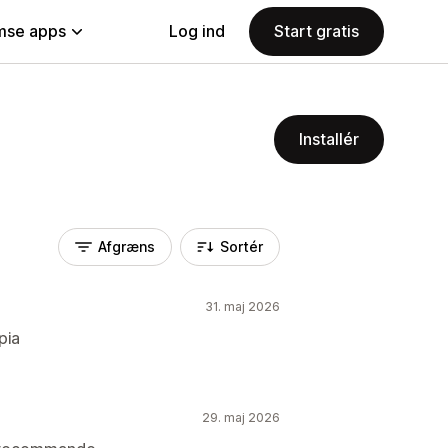
se apps
Log ind
Start gratis
Installér
Afgræns
Sortér
31. maj 2026
pia
29. maj 2026