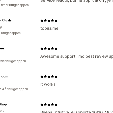
Service réactif, bonne application , 
3 timer bruger appen
 Rituals
ig
topissime
 bruger appen
ree
Awesome support, imo best review ap
der bruger appen
e.com
It works!
 4 år bruger appen
Shop
bia
Buena, intuitiva, el soporte 10/10. Muy 