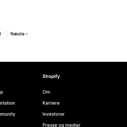
Næste
0
Shopify
lp
Om
ntation
Karriere
mmunity
Investorer
Presse og medier