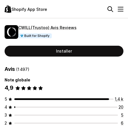
Shopify App Store
CWILL(Trustoo) Avis Reviews
Built for Shopify
Installer
Avis
(1 497)
Note globale
4,9
5
1,4 k
4
20
3
5
2
6