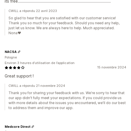
its free..........................................................................................................
CWILL a répondu 22 avril 2023
So glad to hear that you are satisfied with our customer service!
Thank you so much for your feedback. Should you need any help,
just let us know. We are always here to help. Much appreciated.
Nona❤️
NACSA
Pologne
Environ 3 heures d’utilisation de l’application
15 novembre 2024
Great support !
CWILL a répondu 21 novembre 2024
Thank you for sharing your feedback with us. We're sorry to hear that
our app didn't fully meet your expectations. If you could provide us
with more details about the issues you encountered, we'll do our best
to address them and improve our app.
Medcore Direct