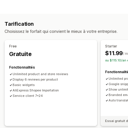
Campagnes d’e-mailing
Réductions
Récompenses
Options d’affichage
Promotions
Avis sur les produits
Témoignages
Avis photo
Avis vidéo
Gestion des campagnes
Tarification
Évaluations par étoiles
Vote
Badges
Carrousels
Modèles
Traduction
Automatisations
Rapports
Choisissez le forfait qui convient le mieux à votre entreprise.
Galeries de supports multimédias
Mise en page en grille
Analyses de données
Onglets ou barres latérales
Page contenant tous les avis
Free
Starter
Meilleurs avis
Caractéristiques des avis
$11.99
Gratuite
/ 
Résumés des avis
Questions-réponses
ou $115.10/an
Regroupement de produits
Filtrage
Extraits enrichis
Fonctionnalités
Fonctionnalit
Méthodes pour recueillir des avis
Unlimited product and store reviews
Unlimited pr
Requêtes par e-mail
Display 6 reviews per product
CGU sur les médias sociaux
Google snip
Basic widgets
Pop-ups
Formulaires
Promotions
Parrainages
Show unlimi
AliExpress Shopee Importation
Import et export
Migration des avis
Association d’avis
Branded ema
Service client 7*24
Auto transla
Automatisations
Requêtes personnalisées
Essai gratuit d