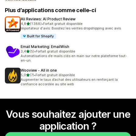
Plus d’applications comme celle-ci
Ali Reviews: AI Product Review
étoile(s) sur 5
4,8
(1 388)
•
Forfait gratuit disponible
1388 avis au total
Importateur d'avis: Boostez les ventes dropshipping avec avis.
Built for Shopify
Email Marketing: EmailWish
étoile(s) sur 5
3,4
(5)
•
Forfait gratuit disponible
5 avis au total
Automatisations d’e-mails clés en main sur notre plateforme tout-
en-un.
Wooview ‑ All in one
étoile(s) sur 5
5,0
(7)
•
Forfait gratuit disponible
7 avis au total
Augmenter le taux d’achat des utilisateurs en renforçant la
confiance accordée au site web
Vous souhaitez ajouter une
application ?