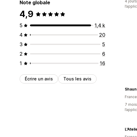
4 jours
Note globale
l’appli
4,9
5
1,4 k
4
20
3
5
2
6
1
16
Écrire un avis
Tous les avis
Shauna
France
7 mois 
l’appli
L'Ateli
France