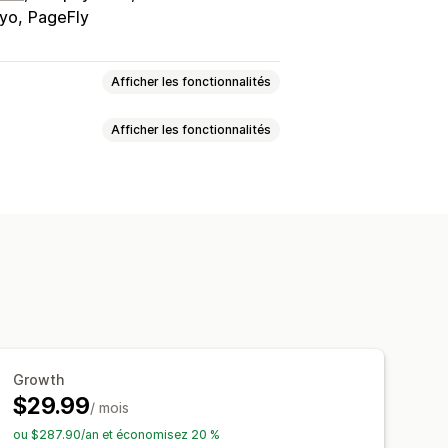
iyo
PageFly
Afficher les fonctionnalités
Afficher les fonctionnalités
Récompenses
Promotions
Évaluations par étoiles
Vote
orts multimédias
s
Rapports
Analyses de données
res latérales
s avis
Caractéristiques des avis
es
Regroupement de produits
Growth
$29.99
ias sociaux
Pop-ups
Formulaires
/ mois
xport
Migration des avis
ou $287.90/an et économisez 20 %