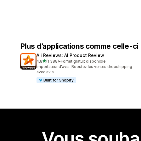
Plus d’applications comme celle-ci
Ali Reviews: AI Product Review
étoile(s) sur 5
4,8
(1 388)
•
Forfait gratuit disponible
1388 avis au total
Importateur d'avis: Boostez les ventes dropshipping
avec avis.
Built for Shopify
Vous souhai