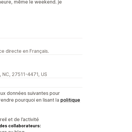
e heure, même le weekend. je
e directe en Français.
, NC, 27511-4471, US
 aux données suivantes pour
endre pourquoi en lisant la
politique
l et de l’activité
des collaborateurs:
eurs au blog