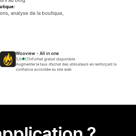
utique:
ons, analyse de la boutique,
Wooview ‑ All in one
étoile(s) sur 5
5,0
(7)
•
Forfait gratuit disponible
7 avis au total
Augmenter le taux d’achat des utilisateurs en renforçant la
confiance accordée au site web
pplication ?