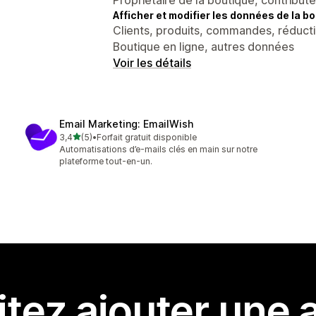
Afficher et modifier les données de la bo
Clients, produits, commandes, réducti
Boutique en ligne, autres données
Voir les détails
Email Marketing: EmailWish
étoile(s) sur 5
3,4
(5)
•
Forfait gratuit disponible
5 avis au total
Automatisations d’e-mails clés en main sur notre
plateforme tout-en-un.
tez ajouter une a