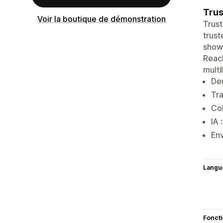
Trus
Voir la boutique de démonstration
Trust
trust
showc
Reach
multi
Dem
Tra
Col
IA 
Env
Langu
Fonct