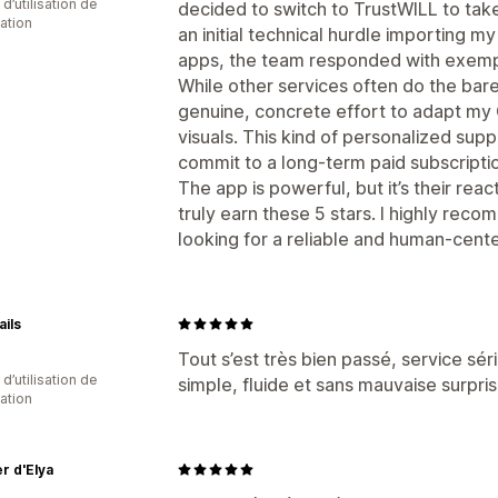
 d’utilisation de
decided to switch to TrustWILL to take
cation
an initial technical hurdle importing 
apps, the team responded with exempl
While other services often do the ba
genuine, concrete effort to adapt my 
visuals. This kind of personalized sup
commit to a long-term paid subscripti
The app is powerful, but it’s their rea
truly earn these 5 stars. I highly re
looking for a reliable and human-cente
ils
Tout s’est très bien passé, service sér
d’utilisation de
simple, fluide et sans mauvaise surpr
cation
er d'Elya