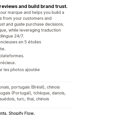
reviews and build brand trust.
 your marque and helps you build a
tos from your customers and
ust and guide purchase decisions.
e, while leveraging traduction
ilingue 24/7.
ncieuses en 5 étoiles
te.
plateformes.
précieux.
r les photos ajoutée
onais, portugais (Brésil), chinois
tugais (Portugal), tchèque, danois,
uédois, turc, thaï, chinois
nts
Shopify Flow