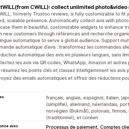
tWILL(from CWILL): collect unlimited photo&video 
WILL, formerly Trustoo reviews, is fully customizable to fit
ed, scalable présence. Automatically collect avis with pho
ase them in beautiful, customizable widgets to enhance tr
 new customers through références and recherche organiqu
lingue automatique to serve a global audience. Support mult
ande automatique d’avis : transformez les commandes sile
duction automatique des avis en plusieurs langues, sans limi
lectez les avis via QR codes, WhatsApp, Amazon et autres 
: résumez les points clés et classez intelligemment les avis 
oyez des emails automatiques et offrez des réductions pou
es
français, anglais, espagnol, italien, jap
(simplifié), allemand, néerlandais, por
norvégien (Bokmål), polonais, finnois, s
(traditionnel), et coréen
ionne avec
Processus de paiement
Comptes clie