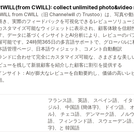
tWILL(from CWILL): collect unlimited photo&video 
stWILL from CWILL（旧 Channelwill の Trusto
築き、実際のフィードバックを可視化できるレビューソリュー
カスタマイズ可能なウィジェットに表示され、顧客体験を信頼
す。データに基づくインサイトとAI分析により、レビューのパ
握可能です。24時間365日の多言語サポートで、グローバルに
本語管理ページ、日本語ウィジェット、コメント自動翻訳
ランドに合わせて完全にカスタマイズ可能な、さまざまな美しい
ビューを残して新規顧客を紹介した顧客に割引を提供する
Iインサイト：AIが膨大なレビューを自動要約し、価値の高い
結。
フランス語、 英語、 スペイン語、 イタ
ジル)、 中国語 (簡体字)、 ドイツ語、
ル)、 チェコ語、 デンマーク語、 ノル
語、 フィンランド語、 スウェーデン語、
字)、と 韓国語