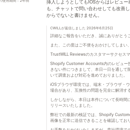
の使用期間：2年弱
挿入しようとしてもIOSからはレビュ
も、チャットで問い合わせしても改善し
からでないと書けません。
CWILLが返信しました 2026年6月25日
詳細なご報告をいただき、誠にありがとう
また、この度はご不便をおかけしてしまい
TrustWILL Reviewsのカスタマーサク
Shopify Customer Accounts
きない件につきまして、本日一日を通して
いて調査および対応を進めておりました。
iOSブラウザ環境では、端末・ブラウザ・
場合があり、互換性の問題を完全に解消す
しかしながら、本日は本件について長時間
リリースいたしました。
弊社での最新の検証では、Shopify Custo
画像を正常に送信できることを確認してお
お手数をおかけいたしますが、貴社環境で