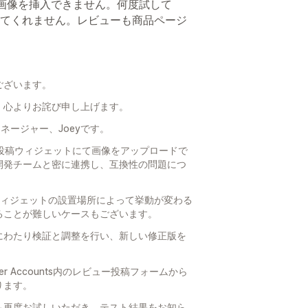
ー画像を挿入できません。何度試して
てくれません。レビューも商品ページ
ございます。
、心よりお詫び申し上げます。
セスマネージャー、Joeyです。
内のレビュー投稿ウィジェットにて画像をアップロードで
開発チームと密に連携し、互換性の問題につ
ウィジェットの設置場所によって挙動が変わる
ることが難しいケースもございます。
にわたり検証と調整を行い、新しい修正版を
mer Accounts内のレビュー投稿フォームから
ります。
も再度お試しいただき、テスト結果をお知ら