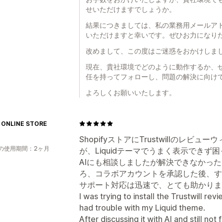
せいただけますでしょうか。
結果につきましては、私の業務用メールアドレス j
いただけますと幸いです。ぜひお力になり
改めまして、この度はご迷惑をおかけしま
現在、貴社環境でどのように動作するか、
任を持ってフォローし、問題の解決に向け
よろしくお願いいたします。
 ONLINE STORE
ShopifyストアにTrustwillのレ
の使用期間：2ヶ月
が、Liquidテーマでうまく表示できず
AIにも相談しましたが解決できなかっ
ろ、コラボアカウントを承認した後、す
サポート対応は迅速で、とても助かりま
I was trying to install the Trustwill re
had trouble with my Liquid theme.
After discussing it with AI and still not