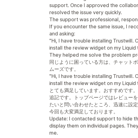
support. Once I approved the collabor
resolved the issue very quickly.
The support was professional, respons
If you encounter the same issue, I r
and asking:
"Hi, I have trouble installing Trustwil
install the review widget on my Liqui
They helped me solve the problem p
同じように困っている方は、チャットボ
ムーズです。
"Hi, I have trouble installing Trustwil
install the review widget on my Liqui
とても満足しています。おすすめです。
追記です。トップページではレビューを
たいと問い合わせたところ、迅速に設定
今回も大変満足しております。
Update: I contacted support to hide t
display them on individual pages. They
me.