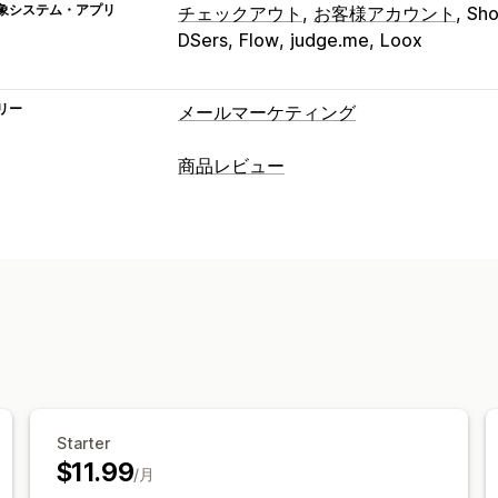
象システム・アプリ
チェックアウト
お客様アカウント
Sho
DSers
Flow
judge.me
Loox
リー
メールマーケティング
キャンペーンタイプ
商品レビュー
メールキャンペーン
ディスカウント
表示オプション
キャンペーン管理
テスティモニアル
写真のレビュー
動
テンプレート
翻訳
オートメーション
カルーセル
メディアギャラリー
グリ
レビュー一覧ページ
上位のレビュー
レビューサマリー
Q&A
商品のグルー
レビューの収集方法
メールリクエスト
SNSのUGC
ポップ
紹介
インポートとエクスポート
レビ
Starter
$11.99
オートメーション
カスタムリクエスト
/月