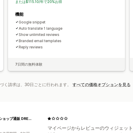
または$115.10/年で20%お得
機能
Google snippet
Auto translate 1 language
Show unlimited reviews
Branded email templates
Reply reviews
7日間の無料体験
基づく請求は、30日ごとに行われます。
すべての価格オプションを見る
ドレスショップ通販 DRESS B'SWEET公式
マイページからレビューのウィジェット