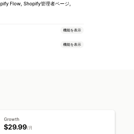
pify Flow
Shopify管理者ページ
機能を表示
機能を表示
リワード
プロモーション
商品レビュー
画のレビュー
星評価
評価
バッジ
レポート
分析
ッドレイアウト
タブまたはサイドバー
レビューのハイライト
プ化
絞り込み
リッチスニペット
アップ
フォーム
プロモーション
ューの移行
レビューシンジケーション
Growth
$29.99
/月