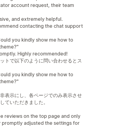
ator account request, their team
ive, and extremely helpful.
ecommend contacting the chat support
l. Could you kindly show me how to
d theme?"
romptly. Highly recommended!
ットで以下のように問い合わせるとス
l. Could you kindly show me how to
d theme?"
非表示にし、各ページでのみ表示させ
していただきました。
he reviews on the top page and only
 promptly adjusted the settings for