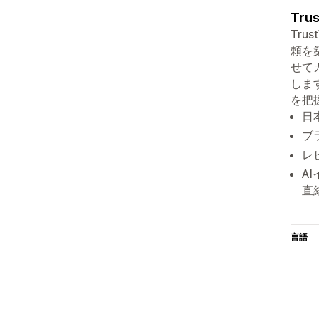
Trus
Tru
頼を
せて
しま
を把
日
ブ
レ
A
直
言語