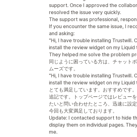
support. Once I approved the collabor
resolved the issue very quickly.
The support was professional, respons
If you encounter the same issue, I r
and asking:
"Hi, I have trouble installing Trustwil
install the review widget on my Liqui
They helped me solve the problem p
同じように困っている方は、チャットボ
ムーズです。
"Hi, I have trouble installing Trustwil
install the review widget on my Liqui
とても満足しています。おすすめです。
追記です。トップページではレビューを
たいと問い合わせたところ、迅速に設定
今回も大変満足しております。
Update: I contacted support to hide t
display them on individual pages. They
me.