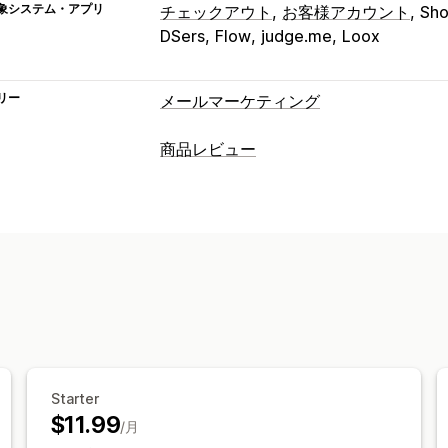
象システム・アプリ
チェックアウト
お客様アカウント
Sho
DSers
Flow
judge.me
Loox
リー
メールマーケティング
キャンペーンタイプ
商品レビュー
メールキャンペーン
ディスカウント
表示オプション
キャンペーン管理
テスティモニアル
写真のレビュー
動
テンプレート
翻訳
オートメーション
カルーセル
メディアギャラリー
グリ
レビュー一覧ページ
上位のレビュー
レビューサマリー
Q&A
商品のグルー
レビューの収集方法
メールリクエスト
SNSのUGC
ポップ
紹介
インポートとエクスポート
レビ
Starter
$11.99
オートメーション
カスタムリクエスト
/月