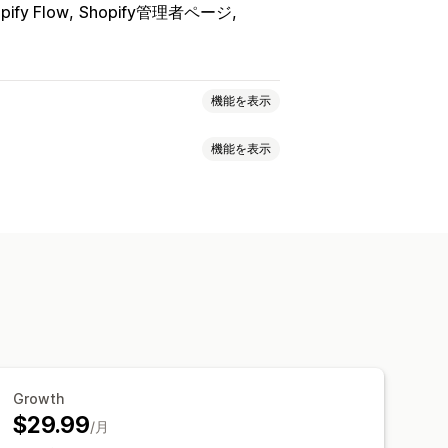
pify Flow
Shopify管理者ページ
機能を表示
機能を表示
リワード
プロモーション
商品レビュー
画のレビュー
星評価
評価
バッジ
レポート
分析
ッドレイアウト
タブまたはサイドバー
レビューのハイライト
プ化
絞り込み
リッチスニペット
アップ
フォーム
プロモーション
ューの移行
レビューシンジケーション
Growth
$29.99
/月