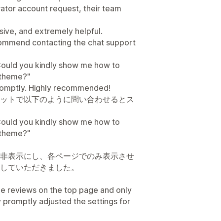
ator account request, their team
ive, and extremely helpful.
ecommend contacting the chat support
l. Could you kindly show me how to
d theme?"
romptly. Highly recommended!
ットで以下のように問い合わせるとス
l. Could you kindly show me how to
d theme?"
非表示にし、各ページでのみ表示させ
していただきました。
he reviews on the top page and only
 promptly adjusted the settings for