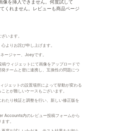
ー画像を挿入できません。何度試して
てくれません。レビューも商品ページ
ございます。
、心よりお詫び申し上げます。
セスマネージャー、Joeyです。
内のレビュー投稿ウィジェットにて画像をアップロードで
開発チームと密に連携し、互換性の問題につ
ウィジェットの設置場所によって挙動が変わる
ることが難しいケースもございます。
にわたり検証と調整を行い、新しい修正版を
mer Accounts内のレビュー投稿フォームから
ります。
も再度お試しいただき、テスト結果をお知ら