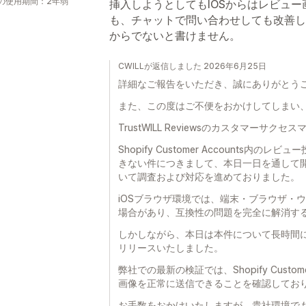
の使用期間：2年弱
挿入しようとしてもIOSからはレビュ
も、チャットで問い合わせしても改善し
からでないと書けません。
CWILLが返信しました 2026年6月25日
詳細なご報告をいただき、誠にありがとう
また、この度はご不便をおかけしてしまい
TrustWILL Reviewsのカスタマーサク
Shopify Customer Accounts
きない件につきまして、本日一日を通して
いて調査および対応を進めておりました。
iOSブラウザ環境では、端末・ブラウザ・
場合があり、互換性の問題を完全に解消す
しかしながら、本日は本件について長時間
リリースいたしました。
弊社での最新の検証では、Shopify Custo
画像を正常に送信できることを確認してお
お手数をおかけいたしますが、貴社環境で