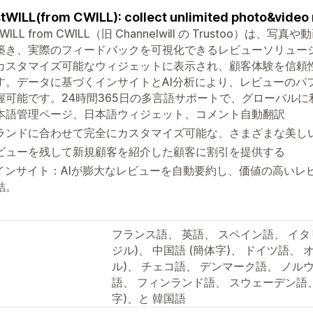
tWILL(from CWILL): collect unlimited photo&video 
stWILL from CWILL（旧 Channelwill の Trusto
築き、実際のフィードバックを可視化できるレビューソリュー
カスタマイズ可能なウィジェットに表示され、顧客体験を信頼
す。データに基づくインサイトとAI分析により、レビューのパ
握可能です。24時間365日の多言語サポートで、グローバルに
本語管理ページ、日本語ウィジェット、コメント自動翻訳
ランドに合わせて完全にカスタマイズ可能な、さまざまな美しい
ビューを残して新規顧客を紹介した顧客に割引を提供する
Iインサイト：AIが膨大なレビューを自動要約し、価値の高い
結。
フランス語、 英語、 スペイン語、 イタ
ジル)、 中国語 (簡体字)、 ドイツ語、
ル)、 チェコ語、 デンマーク語、 ノル
語、 フィンランド語、 スウェーデン語、
字)、と 韓国語