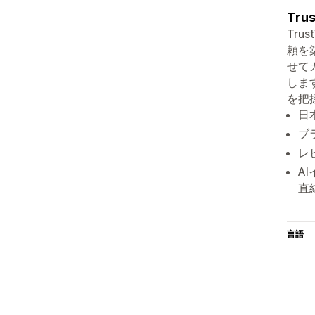
Trus
Tru
頼を
せて
しま
を把
日
ブ
レ
A
直
言語