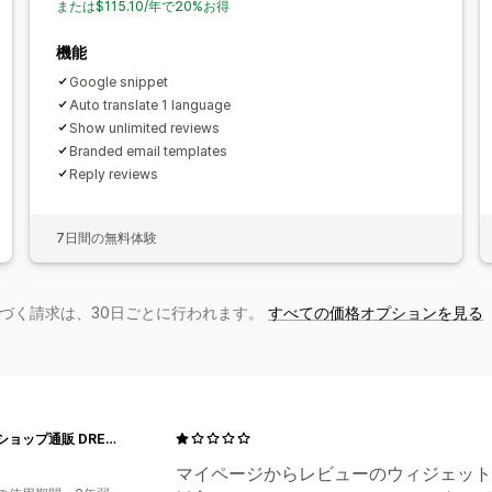
または$115.10/年で20%お得
機能
Google snippet
Auto translate 1 language
Show unlimited reviews
Branded email templates
Reply reviews
7日間の無料体験
基づく請求は、30日ごとに行われます。
すべての価格オプションを見る
ドレスショップ通販 DRESS B'SWEET公式
マイページからレビューのウィジェット