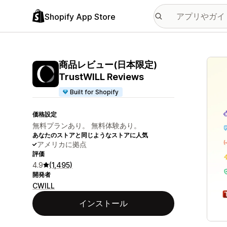
Shopify App Store
特集
商品レビュー(日本限定)
TrustWILL Reviews
Built for Shopify
価格設定
無料プランあり。 無料体験あり。
あなたのストアと同じようなストアに人気
アメリカに拠点
評価
4.9
(1,495)
開発者
CWILL
インストール