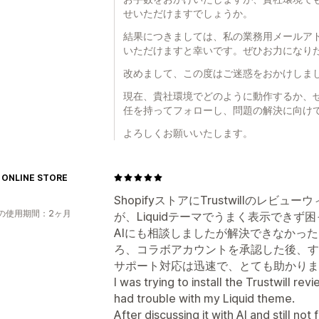
せいただけますでしょうか。
結果につきましては、私の業務用メールアドレス j
いただけますと幸いです。ぜひお力になり
改めまして、この度はご迷惑をおかけしま
現在、貴社環境でどのように動作するか、
任を持ってフォローし、問題の解決に向け
よろしくお願いいたします。
 ONLINE STORE
ShopifyストアにTrustwillのレ
の使用期間：2ヶ月
が、Liquidテーマでうまく表示できず
AIにも相談しましたが解決できなかっ
ろ、コラボアカウントを承認した後、す
サポート対応は迅速で、とても助かりま
I was trying to install the Trustwill re
had trouble with my Liquid theme.
After discussing it with AI and still not