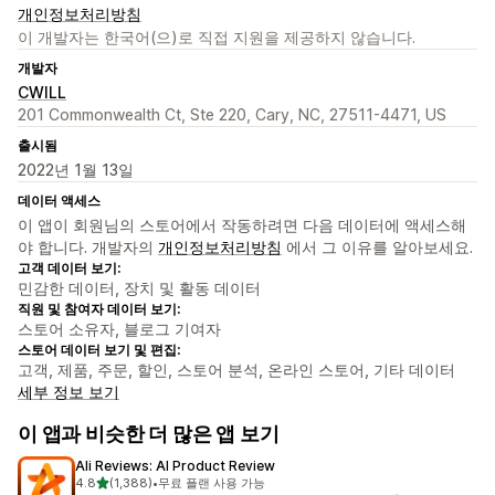
개인정보처리방침
이 개발자는 한국어(으)로 직접 지원을 제공하지 않습니다.
개발자
CWILL
201 Commonwealth Ct, Ste 220, Cary, NC, 27511-4471, US
출시됨
2022년 1월 13일
데이터 액세스
이 앱이 회원님의 스토어에서 작동하려면 다음 데이터에 액세스해
야 합니다. 개발자의
개인정보처리방침
에서 그 이유를 알아보세요.
고객 데이터 보기:
민감한 데이터, 장치 및 활동 데이터
직원 및 참여자 데이터 보기:
스토어 소유자, 블로그 기여자
스토어 데이터 보기 및 편집:
고객, 제품, 주문, 할인, 스토어 분석, 온라인 스토어, 기타 데이터
세부 정보 보기
이 앱과 비슷한 더 많은 앱 보기
Ali Reviews: AI Product Review
별 5개 중
4.8
(1,388)
•
무료 플랜 사용 가능
총 리뷰 1388개