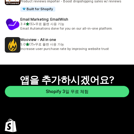
Product reviews importer - Boost dropshipping sales w/ reviews
Built for Shopify
Email Marketing: EmailWish
별 5개 중
3.4
(5)
•
무료 플랜 사용 가능
총 리뷰 5개
Email Automations done for you on our all-in-one platform.
Wooview ‑ All in one
별 5개 중
5.0
(7)
•
무료 플랜 사용 가능
총 리뷰 7개
Increase user purchase rate by improving website trust
앱을 추가하시겠어요?
Shopify 3일 무료 체험