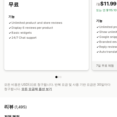
리뷰 수집 방법
$11.99
무료
/월
이메일 요청
소셜 미디어 UGC
팝업
양식
프로모션
추천
또는 연 $115.1
가져오기 및 내보내기
리뷰 마이그레이션
리뷰 신디케이션
기능
기능
자동화
사용자 지정 요청
Unlimited product and store reviews
Unlimited pr
Display 6 reviews per product
Show unlimi
Basic widgets
Google snip
24/7 Chat support
Branded ema
Reply revie
Auto transla
7일 무료 체험
모든 비용은 USD(으)로 청구됩니다. 반복 요금 및 사용 기반 요금은 30일마다
청구됩니다.
모든 요금제 옵션 보기
리뷰
(1,495)
전체 평점