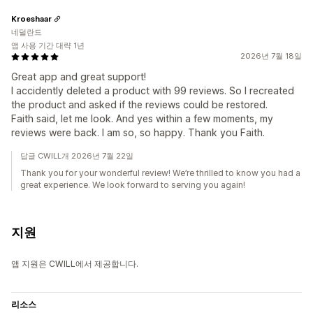
Kroeshaar
네덜란드
앱 사용 기간 대략 1년
2026년 7월 18일
Great app and great support!
I accidently deleted a product with 99 reviews. So I recreated
the product and asked if the reviews could be restored.
Faith said, let me look. And yes within a few moments, my
reviews were back. I am so, so happy. Thank you Faith.
답글 CWILL개 2026년 7월 22일
Thank you for your wonderful review! We’re thrilled to know you had a
great experience. We look forward to serving you again!
지원
앱 지원은 CWILL에서 제공합니다.
리소스