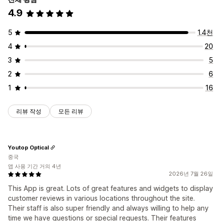
4.9
5
1.4천
4
20
3
5
2
6
1
16
리뷰 작성
모든 리뷰
Youtop Optical
중국
앱 사용 기간 거의 4년
2026년 7월 26일
This App is great. Lots of great features and widgets to display
customer reviews in various locations throughout the site.
Their staff is also super friendly and always willing to help any
time we have questions or special requests. Their features