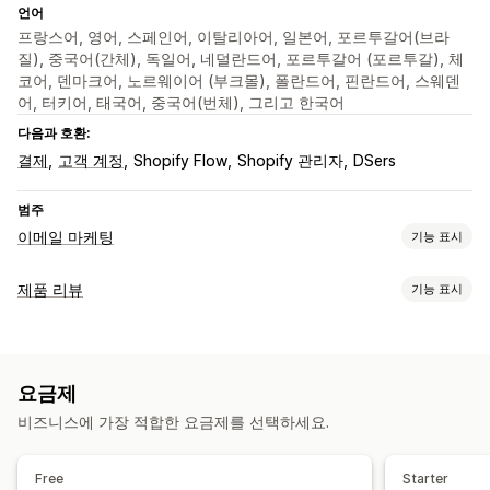
언어
프랑스어, 영어, 스페인어, 이탈리아어, 일본어, 포르투갈어(브라
질), 중국어(간체), 독일어, 네덜란드어, 포르투갈어 (포르투갈), 체
코어, 덴마크어, 노르웨이어 (부크몰), 폴란드어, 핀란드어, 스웨덴
어, 터키어, 태국어, 중국어(번체), 그리고 한국어
다음과 호환:
결제
고객 계정
Shopify Flow
Shopify 관리자
DSers
범주
이메일 마케팅
기능 표시
캠페인 유형
제품 리뷰
기능 표시
이메일 캠페인
할인
리워드
프로모션
제품 리뷰
표시 옵션
캠페인 관리
후기
사진 리뷰
동영상 리뷰
별점
투표
배지
캐러셀
템플릿
번역
자동화
보고
분석
요금제
미디어 갤러리
그리드 레이아웃
탭 또는 사이드바
비즈니스에 가장 적합한 요금제를 선택하세요.
모든 리뷰 페이지
최고의 리뷰
리뷰 하이라이트
리뷰 요약
Q&A
제품 그룹화
필터링
리치 코드 조각
Free
Starter