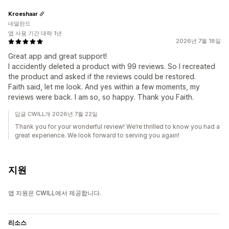
Kroeshaar
네덜란드
앱 사용 기간 대략 1년
2026년 7월 18일
Great app and great support!
I accidently deleted a product with 99 reviews. So I recreated
the product and asked if the reviews could be restored.
Faith said, let me look. And yes within a few moments, my
reviews were back. I am so, so happy. Thank you Faith.
답글 CWILL개 2026년 7월 22일
Thank you for your wonderful review! We’re thrilled to know you had a
great experience. We look forward to serving you again!
지원
앱 지원은 CWILL에서 제공합니다.
리소스