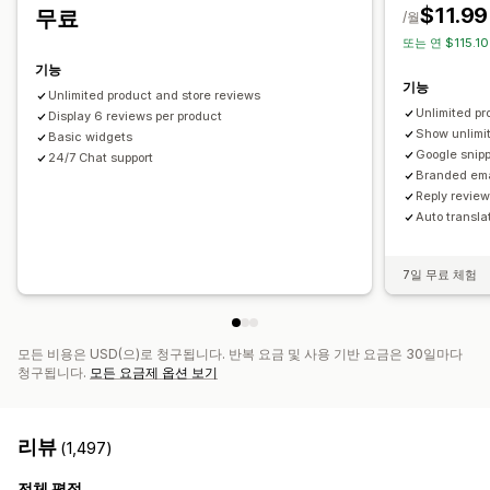
리뷰 수집 방법
$11.99
무료
/월
이메일 요청
소셜 미디어 UGC
팝업
양식
프로모션
추천
또는 연 $115.1
가져오기 및 내보내기
리뷰 마이그레이션
리뷰 신디케이션
기능
기능
자동화
사용자 지정 요청
Unlimited product and store reviews
Unlimited pr
Display 6 reviews per product
Show unlimi
Basic widgets
Google snip
24/7 Chat support
Branded ema
Reply revie
Auto transla
7일 무료 체험
모든 비용은 USD(으)로 청구됩니다. 반복 요금 및 사용 기반 요금은 30일마다
청구됩니다.
모든 요금제 옵션 보기
리뷰
(1,497)
전체 평점