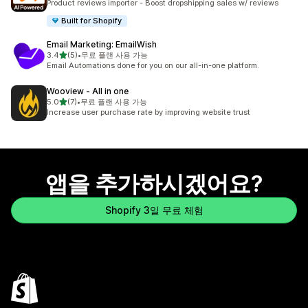
Product reviews importer - Boost dropshipping sales w/ reviews
Built for Shopify
Email Marketing: EmailWish
별 5개 중
3.4
(5)
•
무료 플랜 사용 가능
총 리뷰 5개
Email Automations done for you on our all-in-one platform.
Wooview ‑ All in one
별 5개 중
5.0
(7)
•
무료 플랜 사용 가능
총 리뷰 7개
Increase user purchase rate by improving website trust
앱을 추가하시겠어요?
Shopify 3일 무료 체험