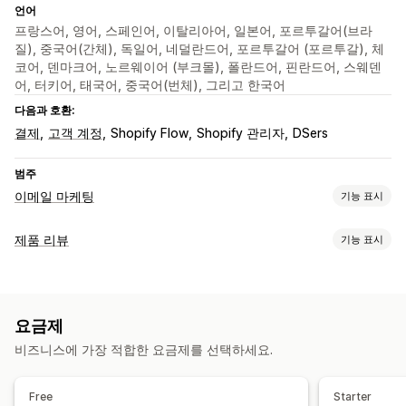
언어
프랑스어, 영어, 스페인어, 이탈리아어, 일본어, 포르투갈어(브라
질), 중국어(간체), 독일어, 네덜란드어, 포르투갈어 (포르투갈), 체
코어, 덴마크어, 노르웨이어 (부크몰), 폴란드어, 핀란드어, 스웨덴
어, 터키어, 태국어, 중국어(번체), 그리고 한국어
다음과 호환:
결제
고객 계정
Shopify Flow
Shopify 관리자
DSers
범주
이메일 마케팅
기능 표시
캠페인 유형
제품 리뷰
기능 표시
이메일 캠페인
할인
리워드
프로모션
제품 리뷰
표시 옵션
캠페인 관리
후기
사진 리뷰
동영상 리뷰
별점
투표
배지
캐러셀
템플릿
번역
자동화
보고
분석
요금제
미디어 갤러리
그리드 레이아웃
탭 또는 사이드바
비즈니스에 가장 적합한 요금제를 선택하세요.
모든 리뷰 페이지
최고의 리뷰
리뷰 하이라이트
리뷰 요약
Q&A
제품 그룹화
필터링
리치 코드 조각
Free
Starter