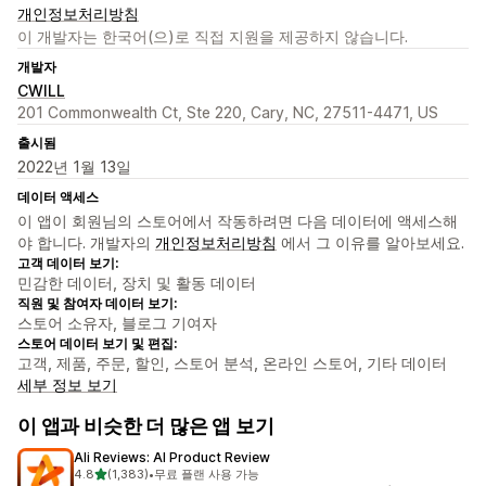
개인정보처리방침
이 개발자는 한국어(으)로 직접 지원을 제공하지 않습니다.
개발자
CWILL
201 Commonwealth Ct, Ste 220, Cary, NC, 27511-4471, US
출시됨
2022년 1월 13일
데이터 액세스
이 앱이 회원님의 스토어에서 작동하려면 다음 데이터에 액세스해
야 합니다. 개발자의
개인정보처리방침
에서 그 이유를 알아보세요.
고객 데이터 보기:
민감한 데이터, 장치 및 활동 데이터
직원 및 참여자 데이터 보기:
스토어 소유자, 블로그 기여자
스토어 데이터 보기 및 편집:
고객, 제품, 주문, 할인, 스토어 분석, 온라인 스토어, 기타 데이터
세부 정보 보기
이 앱과 비슷한 더 많은 앱 보기
Ali Reviews: AI Product Review
별 5개 중
4.8
(1,383)
•
무료 플랜 사용 가능
총 리뷰 1383개