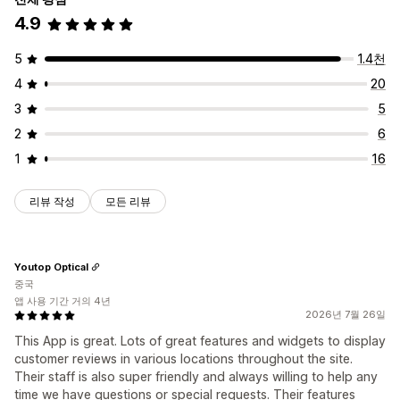
4.9
5
1.4천
4
20
3
5
2
6
1
16
리뷰 작성
모든 리뷰
Youtop Optical
중국
앱 사용 기간 거의 4년
2026년 7월 26일
This App is great. Lots of great features and widgets to display
customer reviews in various locations throughout the site.
Their staff is also super friendly and always willing to help any
time we have questions or special requests. Their features