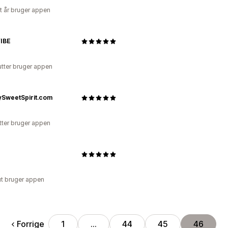
et år bruger appen
IBE
utter bruger appen
ySweetSpirit.com
tter bruger appen
ut bruger appen
Forrige
1
…
44
45
46