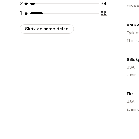
2
34
Cirka 
1
86
UNIQV
Skriv en anmeldelse
Tyrkiet
11 min
GiftsB
USA
7 minu
Ekal
USA
Et min