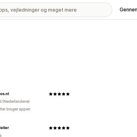
Gennem
os.nl
d (Nederlandene)
tter bruger appen
elier
a