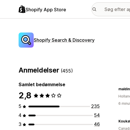
Shopify App Store
Shopify Search & Discovery
Anmeldelser
(455)
Samlet bedømmelse
maldin
2,8
Hollan
6 minu
5
235
4
54
Koukat
3
46
Canad