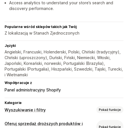
Access analytics to understand your store’s search and
discovery performance.
Popularne wśród sklepów takich jak Twój
Z lokalizacją w Stanach Zjednoczonych
Języki
Angielski, Francuski, Holenderski, Polski, Chiński (tradycyjny),
Chiński (uproszczony), Duński, Fiński, Niemiecki, Włoski,
Japoński, Koreański, norweski, Portugalski (Brazylia),
Portugalski (Portugalia), Hiszpański, Szwedzki, Tajski, Turecki,
i Wietnamski
Współpracuje z
Panel administracyjny Shopify
Kategorie
Wyszukiwanie i filtry
Pokaż funkcje
Funkcje wyszukiwania
Oferuj sprzedaż droższych produktów i
Pokaż funkcje