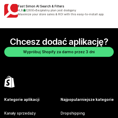
Fast Simon AI Search & Filters
na 5 gwiazdek
4,8
(289)
•
Bezpłatny plan jest dostępny
Łączna liczba recenzji: 289
Maximize your store sales & ROI with this easy-to-install app.
Chcesz dodać aplikację?
Wypróbuj Shopify za darmo przez 3 dni
Kategorie aplikacji
Najpopularniejsze kategorie
Kanały sprzedaży
Dropshipping