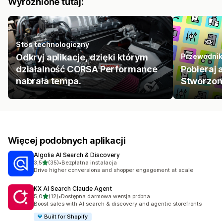
Wyróżnione tutaj:
Stos technologiczny
Odkryj aplikacje, dzięki którym
Przewodni
działalność CORSA Performance
Pobieraj 
nabrała tempa.
Stworzon
Więcej podobnych aplikacji
Algolia AI Search & Discovery
na 5 gwiazdek
3,5
(35)
•
Bezpłatna instalacja
Łączna liczba recenzji: 35
Drive higher conversions and shopper engagement at scale
KX AI Search Claude Agent
na 5 gwiazdek
5,0
(12)
•
Dostępna darmowa wersja próbna
Łączna liczba recenzji: 12
Boost sales with AI search & discovery and agentic storefronts
Built for Shopify