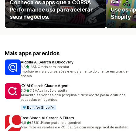
Conheça os apps que a CORSA
Guia
Performance usa para acelerar
Use os ap
seus negócios.
Shopify
Mais apps parecidos
Algolia AI Search & Discovery
de 5 estrelas
3,5
(35)
•
Grátis para instalar
35 avaliações ao todo
Impulsione mais conversões e engajamento do cliente em grande
escala
KX AI Search Claude Agent
de 5 estrelas
5,0
(12)
•
Avaliação gratuita
12 avaliações ao todo
Aumente as vendas com pesquisa e descoberta por IA e vitrines
baseadas em agentes
Built for Shopify
Fast Simon AI Search & Filters
de 5 estrelas
4,8
(289)
•
Plano gratuito disponível
289 avaliações ao todo
Maximize as vendas e o ROI da loja com este app fácil de instalar.