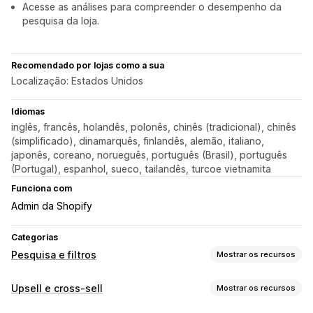
Acesse as análises para compreender o desempenho da
pesquisa da loja.
Recomendado por lojas como a sua
Localização: Estados Unidos
Idiomas
inglês, francês, holandês, polonês, chinês (tradicional), chinês
(simplificado), dinamarquês, finlandês, alemão, italiano,
japonês, coreano, norueguês, português (Brasil), português
(Portugal), espanhol, sueco, tailandês, turcoe vietnamita
Funciona com
Admin da Shopify
Categorias
Pesquisa e filtros
Mostrar os recursos
Recursos de pesquisa
Upsell e cross-sell
Mostrar os recursos
Preenchimento automático
Pesquisa instantânea