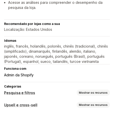
Acesse as análises para compreender o desempenho da
pesquisa da loja.
Recomendado por lojas como a sua
Localização: Estados Unidos
Idiomas
inglês, francês, holandês, polonês, chinês (tradicional), chinês
(simplificado), dinamarquês, finlandês, alemão, italiano,
japonês, coreano, norueguês, português (Brasil), português
(Portugal), espanhol, sueco, tailandês, turcoe vietnamita
Funciona com
Admin da Shopify
Categorias
Pesquisa e filtros
Mostrar os recursos
Recursos de pesquisa
Upsell e cross-sell
Mostrar os recursos
Preenchimento automático
Pesquisa instantânea