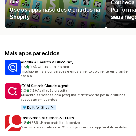
Guia
Conheça 
Use os apps nascidos e criados na
Performa
Shopify
seus neg
Mais apps parecidos
Algolia AI Search & Discovery
de 5 estrelas
3,5
(35)
•
Grátis para instalar
35 avaliações ao todo
Impulsione mais conversões e engajamento do cliente em grande
escala
KX AI Search Claude Agent
de 5 estrelas
5,0
(12)
•
Avaliação gratuita
12 avaliações ao todo
Aumente as vendas com pesquisa e descoberta por IA e vitrines
baseadas em agentes
Built for Shopify
Fast Simon AI Search & Filters
de 5 estrelas
4,8
(289)
•
Plano gratuito disponível
289 avaliações ao todo
Maximize as vendas e o ROI da loja com este app fácil de instalar.