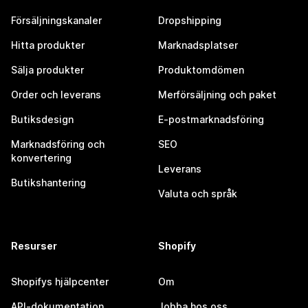
Försäljningskanaler
Dropshipping
Hitta produkter
Marknadsplatser
Sälja produkter
Produktomdömen
Order och leverans
Merförsäljning och paket
Butiksdesign
E-postmarknadsföring
Marknadsföring och
SEO
konvertering
Leverans
Butikshantering
Valuta och språk
Resurser
Shopify
Shopifys hjälpcenter
Om
API-dokumentation
Jobba hos oss