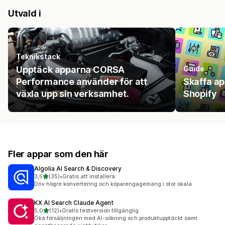
Utvald i
Teknikstack
Upptäck apparna CORSA
Guide
Performance använder för att
Skaffa a
växla upp sin verksamhet.
Shopify
Fler appar som den här
Algolia AI Search & Discovery
av 5 stjärnor
3,5
(35)
•
Gratis att installera
35 recensioner totalt
Driv högre konvertering och köparengagemang i stor skala
KX AI Search Claude Agent
av 5 stjärnor
5,0
(12)
•
Gratis testversion tillgänglig
12 recensioner totalt
Öka försäljningen med AI-sökning och produktupptäckt samt