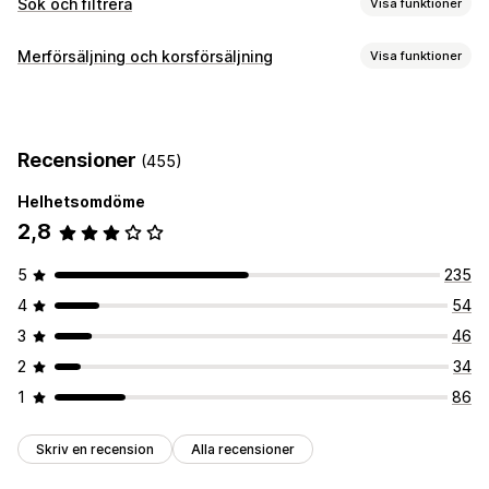
Sök och filtrera
Visa funktioner
Sökfunktioner
Merförsäljning och korsförsäljning
Visa funktioner
Automatisk ifyllnad
Omedelbar sökning
Flera språk
Erbjudanden och rekommendationer
AI-sökning
Felstavningstolerans
Synonymgrupper
AI-rekommendationer
Stoppord
Sökförslag
Produktrekommendationer
Recensioner
(455)
Produktboost
Flera filter
Anpassad rankning
Analysverktyg
Helhetsomdöme
Klickfrekvenser
Konverteringsgrad
Visningsanpassning
2,8
Rekommendation om prestanda
Visning av filter
Anpassade filter
Sortering
5
235
Analysverktyg
4
54
Konverteringsspårning
Anpassade instrumentpaneler
Beteendeinsikter
Sökfrågor
3
46
2
34
1
86
Skriv en recension
Alla recensioner