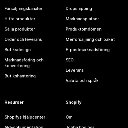
Försäljningskanaler
Dropshipping
Hitta produkter
Marknadsplatser
Sälja produkter
Produktomdömen
Order och leverans
Merförsäljning och paket
Butiksdesign
E-postmarknadsföring
Marknadsföring och
SEO
konvertering
Leverans
Butikshantering
Valuta och språk
Resurser
Shopify
Shopifys hjälpcenter
Om
API-dokumentation
Jobba hos oss