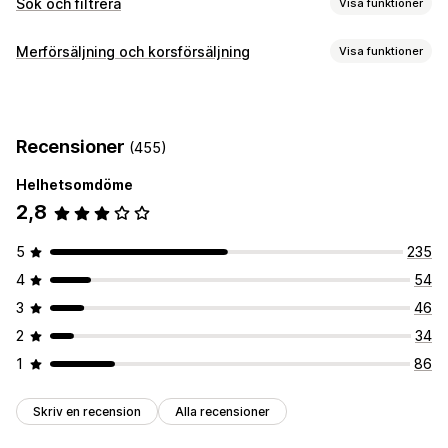
Sök och filtrera
Visa funktioner
Sökfunktioner
Merförsäljning och korsförsäljning
Visa funktioner
Automatisk ifyllnad
Omedelbar sökning
Flera språk
Erbjudanden och rekommendationer
AI-sökning
Felstavningstolerans
Synonymgrupper
AI-rekommendationer
Stoppord
Sökförslag
Produktrekommendationer
Recensioner
(455)
Produktboost
Flera filter
Anpassad rankning
Analysverktyg
Helhetsomdöme
Klickfrekvenser
Konverteringsgrad
Visningsanpassning
2,8
Rekommendation om prestanda
Visning av filter
Anpassade filter
Sortering
5
235
Analysverktyg
4
54
Konverteringsspårning
Anpassade instrumentpaneler
Beteendeinsikter
Sökfrågor
3
46
2
34
1
86
Skriv en recension
Alla recensioner