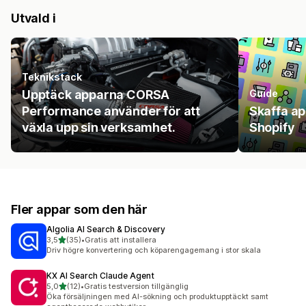
Utvald i
Teknikstack
Upptäck apparna CORSA
Guide
Performance använder för att
Skaffa a
växla upp sin verksamhet.
Shopify
Fler appar som den här
Algolia AI Search & Discovery
av 5 stjärnor
3,5
(35)
•
Gratis att installera
35 recensioner totalt
Driv högre konvertering och köparengagemang i stor skala
KX AI Search Claude Agent
av 5 stjärnor
5,0
(12)
•
Gratis testversion tillgänglig
12 recensioner totalt
Öka försäljningen med AI-sökning och produktupptäckt samt