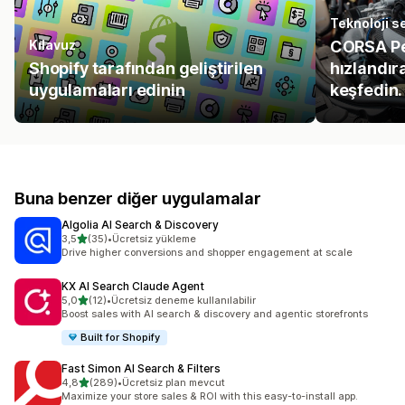
Teknoloji se
Kılavuz
CORSA Per
Shopify tarafından geliştirilen
hızlandır
uygulamaları edinin
keşfedin.
Buna benzer diğer uygulamalar
Algolia AI Search & Discovery
5 yıldız üzerinden
3,5
(35)
•
Ücretsiz yükleme
toplam 35 değerlendirme
Drive higher conversions and shopper engagement at scale
KX AI Search Claude Agent
5 yıldız üzerinden
5,0
(12)
•
Ücretsiz deneme kullanılabilir
toplam 12 değerlendirme
Boost sales with AI search & discovery and agentic storefronts
Built for Shopify
Fast Simon AI Search & Filters
5 yıldız üzerinden
4,8
(289)
•
Ücretsiz plan mevcut
toplam 289 değerlendirme
Maximize your store sales & ROI with this easy-to-install app.