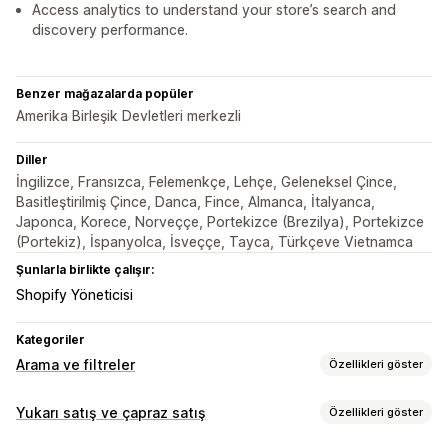
Access analytics to understand your store’s search and
discovery performance.
Benzer mağazalarda popüler
Amerika Birleşik Devletleri merkezli
Diller
İngilizce, Fransızca, Felemenkçe, Lehçe, Geleneksel Çince,
Basitleştirilmiş Çince, Danca, Fince, Almanca, İtalyanca,
Japonca, Korece, Norveççe, Portekizce (Brezilya), Portekizce
(Portekiz), İspanyolca, İsveççe, Tayca, Türkçeve Vietnamca
Şunlarla birlikte çalışır:
Shopify Yöneticisi
Kategoriler
Arama ve filtreler
Özellikleri göster
Arama özellikleri
Yukarı satış ve çapraz satış
Özellikleri göster
Otomatik tamamlama
Anında arama
Çoklu dil