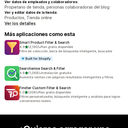
Ver datos de empleados y colaboradores:
Propietario de tienda, personas colaboradoras del blog
Ver y editar datos de la tienda:
Productos, Tienda online
Ver los detalles
Más aplicaciones como esta
Smart Product Filter & Search
de 5 estrellas
4.9
(2,190)
•
Plan gratis disponible
2190 reseñas en total
Filtro de colección, barra de búsqueda inteligente, buscador
Built for Shopify
Searchanise Search & Filter
de 5 estrellas
4.8
(1,068)
•
Instalación gratuita
1068 reseñas en total
Aumenta ventas con páginas resultados inteligentes y filtros
Findter Custom Filter & Search
de 5 estrellas
5.0
(208)
•
Plan gratis disponible
208 reseñas en total
Filtros personalizados, búsqueda inteligente y análisis para lograr
conversiones reales