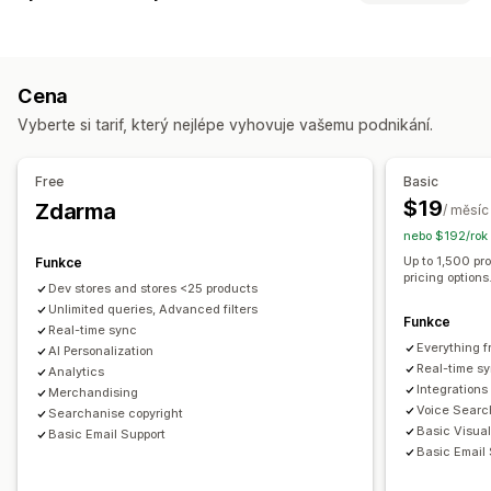
Mobilní nabídka
Rozbalovací nabídka
Karty
Funkce vyhledávání
Postranní panel
Automatické vyplnění
Okamžité vyhledávání
Prohlížení
Cena
Skupiny synonym
Hlasové vyhledávání
Stop slova
Nekonečné posouvání
Vyberte si tarif, který nejlépe vyhovuje vašemu podnikání.
Návrhy vyhledávání
Doporučené produkty
Více filtrů
Personalizované vyhledávání
Vlastní hodnocení
Přizpůsobení
Free
Basic
Vyhledávací panel
Vyloučení výsledků
Barva a písmo
Odznaky a štítky
Vlastní CSS
Více jazyků
$19
Zdarma
/ měsíc
Responzivní design pro mobilní zařízení
Analytika
Přizpůsobení zobrazení
nebo $192/rok 
Responzivní design pro mobilní zařízení
Vlastní CSS
Up to 1,500 pr
Funkce
pricing options
Vlastní styly
Zobrazení filtru
Vlastní filtry
Dev stores and stores <25 products
Stránka výsledků hledání
Unlimited queries, Advanced filters
Řazení
Funkce
Real-time sync
Everything f
Analytika
AI Personalization
Real-time s
Analytics
Sledování konverzí
Přehledy chování
Vyhledávací dotazy
Integrations
Merchandising
Voice Searc
Searchanise copyright
Basic Visua
Basic Email Support
Basic Email