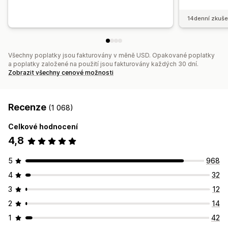
14denní zkuše
Všechny poplatky jsou fakturovány v měně USD. Opakované poplatky
a poplatky založené na použití jsou fakturovány každých 30 dní.
Zobrazit všechny cenové možnosti
Recenze
(1 068)
Celkové hodnocení
4,8
5
968
4
32
3
12
2
14
1
42