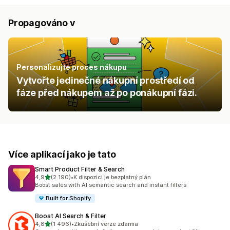
Propagováno v
Personalizujte proces nákupu
Vytvořte jedinečné nákupní prostředí od
fáze před nákupem až po ponákupní fázi.
Více aplikací jako je tato
Smart Product Filter & Search
z 5 hvězd
4,9
(2 190)
•
K dispozici je bezplatný plán
Celkový počet recenzí: 2190
Boost sales with AI semantic search and instant filters
Built for Shopify
Boost AI Search & Filter
z 5 hvězd
4,8
(1 496)
•
Zkušební verze zdarma
Celkový počet recenzí: 1496