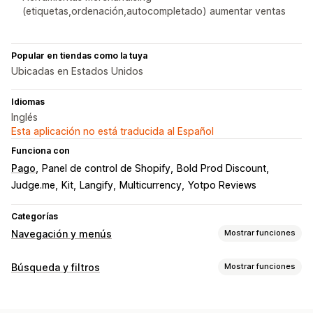
(etiquetas,ordenación,autocompletado) aumentar ventas
Popular en tiendas como la tuya
Ubicadas en Estados Unidos
Idiomas
Inglés
Esta aplicación no está traducida al Español
Funciona con
Pago
Panel de control de Shopify
Bold Prod Discount
Judge.me
Kit
Langify
Multicurrency
Yotpo Reviews
Categorías
Navegación y menús
Mostrar funciones
Estilo del menú
Búsqueda y filtros
Mostrar funciones
Menú móvil
Desplegable
Pestañas
Barra lateral
Funciones de búsqueda
Navegación