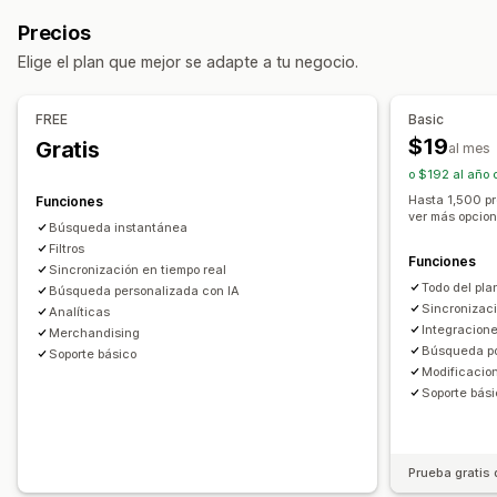
Autocompletar
Búsqueda instantánea
Desplazamiento infinito
Precios
Grupos de sinónimos
Búsqueda de voz
Elige el plan que mejor se adapte a tu negocio.
Palabras reservadas
Sugerencias de búsqueda
Personalización
Recomendaciones de productos
Múltiples filtros
Color y fuente
Emblemas y etiquetas
CSS personalizado
FREE
Basic
Búsqueda personalizada
Calificación personalizada
Múltiples idiomas
Adaptación a dispositivos móviles
$19
Gratis
al mes
Barra de búsqueda
Excluir resultados
Informes y estadísticas
o $192 al año 
Personalización de muestra
Hasta 1,500 pr
Funciones
ver más opcion
Adaptación a dispositivos móviles
CSS personalizado
Búsqueda instantánea
Diseño personalizado
Filtros
Visualización de filtros
Funciones
Sincronización en tiempo real
Filtros personalizados
Página de resultados de búsqueda
Todo del pla
Búsqueda personalizada con IA
Clasificación
Sincronizaci
Analíticas
Integracion
Merchandising
Informes y estadísticas
Búsqueda po
Soporte básico
Modificacio
Seguimiento de conversión
Soporte bás
Información útil de comportamiento
Búsquedas
Prueba gratis 