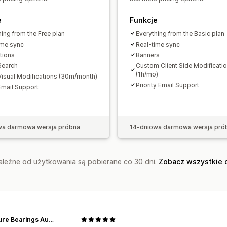
Śledzenie konwersji
Analizy zachow
e
Funkcje
hing from the Free plan
Everything from the Basic plan
ime sync
Real-time sync
ations
Banners
Search
Custom Client Side Modificati
(1h/mo)
Visual Modifications (30m/month)
Priority Email Support
Email Support
wa darmowa wersja próbna
14-dniowa darmowa wersja pró
zależne od użytkowania są pobierane co 30 dni.
Zobacz wszystkie 
Miniature Bearings Australia - MBA Minibearings