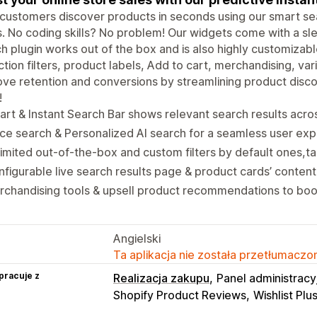
customers discover products in seconds using our smart s
rs. No coding skills? No problem! Our widgets come with a s
h plugin works out of the box and is also highly customizable
ction filters, product labels, Add to cart, merchandising, va
ve retention and conversions by streamlining product disco
!
rt & Instant Search Bar shows relevant search results acros
ce search & Personalized AI search for a seamless user ex
imited out-of-the-box and custom filters by default ones,tag
figurable live search results page & product cards’ content
chandising tools & upsell product recommendations to boo
Angielski
Ta aplikacja nie została przetłumaczon
pracuje z
Realizacja zakupu
Panel administracy
Shopify Product Reviews
Wishlist Plu