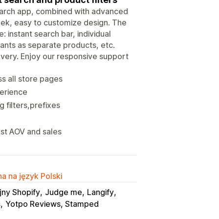
earch app, combined with advanced
leek, easy to customize design. The
: instant search bar, individual
riants as separate products, etc.
very. Enjoy our responsive support
s all store pages
perience
 filters,prefixes
st AOV and sales
a na język Polski
jny Shopify
Judge me
Langify
s
Yotpo Reviews, Stamped