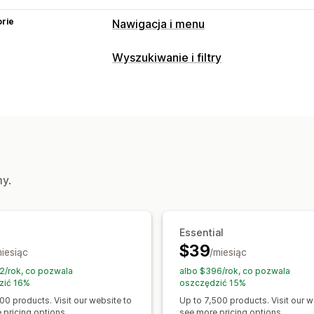
rie
Nawigacja i menu
Styl menu
Wyszukiwanie i filtry
Menu na urządzenia mobilne
Lista ro
Funkcje wyszukiwania
Przeglądanie
Autouzupełnianie
Natychmiastowe w
Ciągłe przewijanie
Wyszukiwanie głosowe
Wykluczanie
Rekomendacje produktów
Wiele filt
Dostosowanie
Spersonalizowane wyszukiwanie
Nie
Kolor i czcionka
Znaczki i etykiety
N
my.
Pasek wyszukiwania
Wyłączenie wy
Responsywność na urządzeniach mob
Dostosowanie wyświetlania
Responsywność na urządzeniach mob
Essential
$39
Style niestandardowe
Filtrowanie wy
miesiąc
/miesiąc
Strona wyników wyszukiwania
Sorto
2/rok, co pozwala
albo $396/rok, co pozwala
zić 16%
oszczędzić 15%
Analizy
00 products. Visit our website to
Up to 7,500 products. Visit our w
 pricing options.
see more pricing options.