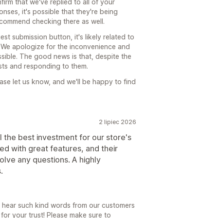
rm that we've replied to all of your
nses, it's possible that they're being
recommend checking there as well.
st submission button, it's likely related to
. We apologize for the inconvenience and
ssible. The good news is that, despite the
sts and responding to them.
please let us know, and we'll be happy to find
2 lipiec 2026
ll the best investment for our store's
ed with great features, and their
solve any questions. A highly
.
 to hear such kind words from our customers
or your trust! Please make sure to