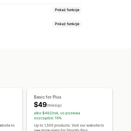
Pokaż funkcje
Pokaż funkcje
zwijana
Karty
Pasek boczny
yszukiwanie
Grupy synonimów
 słów
Sugestie wyszukiwania
rów
standardowy ranking
iestandardowy CSS
Wielojęzyczne
ników
ilnych
Analizy
ilnych
Niestandardowy CSS
Basic for Plus
$49
świetlania
Niestandardowe filtry
/miesiąc
wanie
albo $492/rok, co pozwala
oszczędzić 16%
ebsite to
Up to 1,500 products. Visit our website to
see more plans for Shopify Plus.