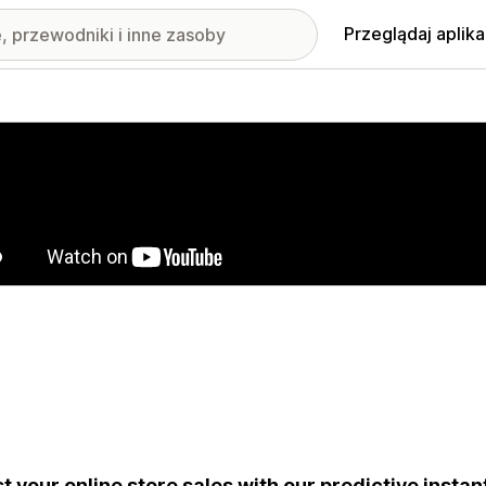
Przeglądaj aplika
nione obrazy w galerii
t your online store sales with our predictive instan