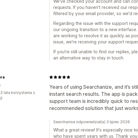
We've checked your account and can confi
requests. If you haven't received our respo
filtered by your email provider, so we'd 
Regarding the issue with the support reque
our ongoing transition to a new interface
are working to resolve it as quickly as po
issue, we're receiving your support reque
If you're still unable to find our replies, 
an alternative way to stay in touch.
ore
a
Years of using Searchanize, and it’s sti
2 lata korzystania z
instant search results. The app is pack
ji
support team is incredibly quick to re
recommended solution that just works
Searchanise odpowiedział(a) 3 lipiec 2026
What a great review! It's especially nice
who have spent years with us. Thank you f