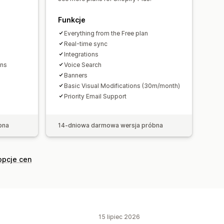
ań
Hasła wyszukiwania
Funkcje
Everything from the Free plan
Real-time sync
Integrations
ons
Voice Search
Banners
Basic Visual Modifications (30m/month)
Priority Email Support
bna
14-dniowa darmowa wersja próbna
opcje cen
15 lipiec 2026