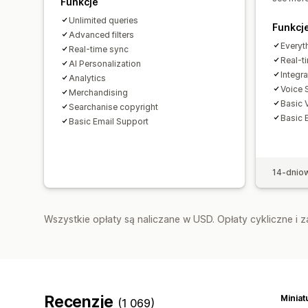
Funkcje
Unlimited queries
Funkcj
Advanced filters
Everyt
Real-time sync
Real-t
AI Personalization
Integr
Analytics
Voice 
Merchandising
Basic 
Searchanise copyright
Basic 
Basic Email Support
14-dnio
Wszystkie opłaty są naliczane w USD. Opłaty cykliczne i 
Recenzje
(1 069)