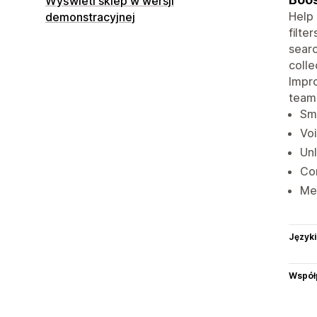
Wyświetl sklep w wersji
Help 
demonstracyjnej
filte
searc
colle
Impro
team
Sma
Voi
Unl
Con
Mer
Języki
Współ