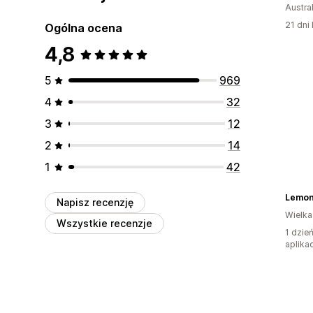
Austral
21 dni 
Ogólna ocena
4,8
5
969
4
32
3
12
2
14
1
42
Lemon
Napisz recenzję
Wielka
Wszystkie recenzje
1 dzie
aplikac