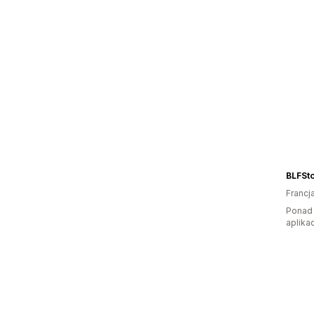
BLFSt
Francj
Ponad 
aplikac