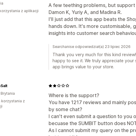
ia
A few teething problems, but support g
korzystania z aplikacji
Damon K, Yuriy A, and Madina R.
I'll just add that this app beats the S
hands down. It's more customisable, gi
insights into customer search behaviou
Searchanise odpowiedział(a) 23 lipiec 2026
Thank you very much for this kind review!
happy to see it. We truly appreciate your 
app brings value to your store.
Salt
 Brytania
Where is the support?
ń korzystania z
You have 1217 reviews and mainly pos
ji
by some chat?
I can't even submit a question to you on
becuase the SUMBIT button does NOT
As I cannot submit my query on the p