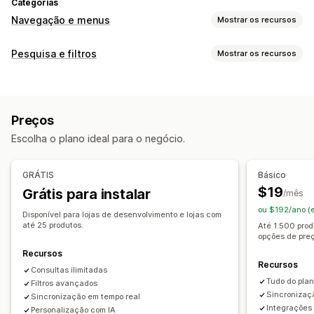
Categorias
Navegação e menus
Mostrar os recursos
Estilo do menu
Pesquisa e filtros
Mostrar os recursos
Menu móvel
Suspenso
Abas
Barra lateral
Recursos de pesquisa
Navegação
Preenchimento automático
Pesquisa instantânea
Rolagem infinita
Preços
Grupos de sinônimos
Pesquisa por voz
Escolha o plano ideal para o negócio.
Palavras de parada
Sugestões de pesquisa
Personalização
Recomendações de produtos
Vários filtros
Cor e fonte
Selos e etiquetas
CSS personalizado
GRÁTIS
Básico
Pesquisa personalizada
Classificação personalizada
Em vários idiomas
$19
Grátis para instalar
/mês
Barra de pesquisa
Excluir resultados
Responsividade para dispositivos móveis
Análises
ou $192/ano (
Disponível para lojas de desenvolvimento e lojas com
Personalização de exibição
até 25 produtos.
Até 1.500 prod
opções de pre
Responsividade para dispositivos móveis
Recursos
CSS personalizado
Estilização personalizada
Recursos
Consultas ilimitadas
Exibição de filtro
Filtros personalizados
Tudo do pla
Filtros avançados
Página de resultados de busca
Classificação
Sincronizaç
Sincronização em tempo real
Integrações
Personalização com IA