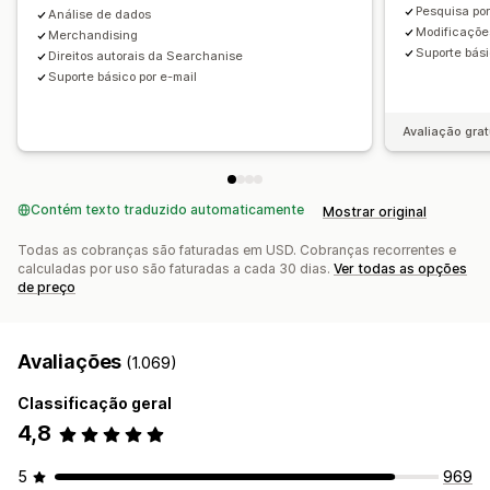
Análises
Pesquisa por
Análise de dados
Modificaçõe
Merchandising
Acompanhamento de conversões
Suporte bási
Direitos autorais da Searchanise
Insights de comportamento
Consultas de busca
Suporte básico por e-mail
Avaliação grat
Contém texto traduzido automaticamente
Mostrar original
Todas as cobranças são faturadas em USD. Cobranças recorrentes e
calculadas por uso são faturadas a cada 30 dias.
Ver todas as opções
de preço
Avaliações
(1.069)
Classificação geral
4,8
5
969