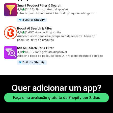
Smart Product Filter & Search
de 5 estrelas
4,9
(2.185)
•
Plano gratuito disponível
2185 avaliações ao todo
Filtro de produto poderoso & barra de pesquisa inteligente
Built for Shopify
Boost AI Search & Filter
de 5 estrelas
4,8
(1.497)
•
Avaliação gratuita
1497 avaliações ao todo
Aumente as vendas com pesquisa e descoberta: barra de
pesquisa, filtro de produtos
RS: AI Search Bar & Filter
de 5 estrelas
4,9
(336)
•
Plano gratuito disponível
336 avaliações ao todo
Adicione barra de pesquisa com IA, filtros de produto e coleção
Built for Shopify
Quer adicionar um app?
Faça uma avaliação gratuita da Shopify por 3 dias