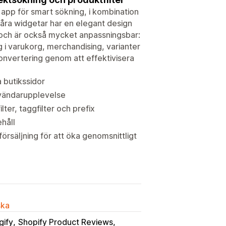
app för smart sökning, i kombination
åra widgetar har en elegant design
t och är också mycket anpassningsbar:
gg i varukorg, merchandising, varianter
onvertering genom att effektivisera
a butikssidor
vändarupplevelse
ter, taggfilter och prefix
ehåll
säljning för att öka genomsnittligt
ska
gify
Shopify Product Reviews