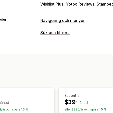
Wishlist Plus
Yotpo Reviews, Stampe
rier
Navigering och menyer
Menystil
Sök och filtrera
Mobilmeny
Rullgardinsmeny
Flikar
S
Sökfunktioner
Surfning
Automatisk ifyllnad
Omedelbar sökni
Oändlig bläddring
Stoppord
Sökförslag
Produktrekom
Anpassad sökning
Anpassad ranknin
Anpassning
Färg och teckensnitt
Märken och etik
Visningsanpassning
Mobilanpassning
Analysverktyg
Mobilanpassning
Anpassad CSS
Anp
Anpassade filter
Sökresultatssida
So
Essential
Analysverktyg
$39
månad
/månad
Konverteringsspårning
Beteendeinsi
92/år och spara 16 %
eller $396/år och spara 15 %