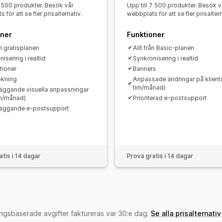
1 500 produkter. Besök vår
Upp till 7 500 produkter. Besök v
 för att se fler prisalternativ.
webbplats för att se fler prisaltern
oner
Funktioner
ån gratisplanen
Allt från Basic-planen
isering i realtid
Synkronisering i realtid
tioner
Banners
ökning
Anpassade ändringar på klients
tim/månad)
äggande visuella anpassningar
n/månad)
Prioriterad e-postsupport
äggande e-postsupport
atis i 14 dagar
Prova gratis i 14 dagar
ngsbaserade avgifter faktureras var 30:e dag.
Se alla prisalternativ