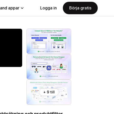
land appar
Logga in
Börja gratis
+ 9 till
ektsökning och produktfilter