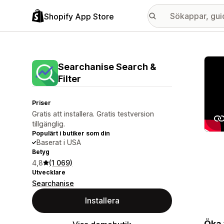
Shopify App Store
Galle
Searchanise Search &
Filter
Priser
Gratis att installera. Gratis testversion
tillgänglig.
Populärt i butiker som din
Baserat i USA
Betyg
4,8
(1 069)
Utvecklare
Searchanise
Installera
Öka 