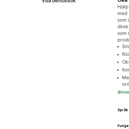
Visa demobutik
Hjälp
med a
som ä
direk
som s
produ
Sma
Rö
Obe
Kon
Mer
ord
Inn
Språk
Funge