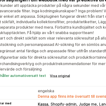
 kunder att upptäcka produkter på några sekunder med vår 
vancerade filter. Inga kodningskunskaper? Inga problem! V
r enkel att anpassa. Sökpluginen fungerar direkt från star
t sökfält, individuella kollektionsfilter, produktetiketter, Lä
eparata produkter med mera. Förbättra kundlojalitet och k
ktupptäckten. Få hjälp av vårt snabba supportteam!
rt och direkt sökfält som visar relevanta sökresultat på all
stsökning och personanpassad AI-sökning för en sömlös an
gränsat antal färdiga och anpassade filter utifrån standardfil
figurerbar sida för direkta sökresultat och produktkortsinn
chandisingverktyg och produktrekommendationer för merför
ervärde och försäljning
ehåller automatöversatt text
Visa original
engelska
Denna app finns inte översatt till sven
rar med
Kassa
Shopify-admin
Judge me
Lan