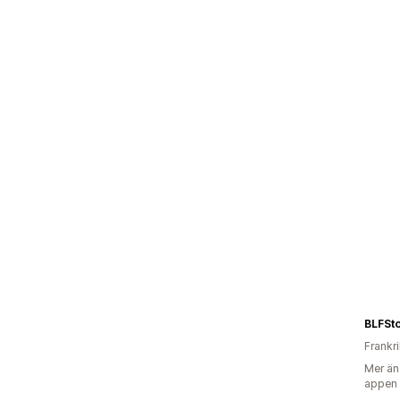
BLFSt
Frankr
Mer än
appen