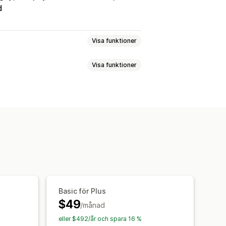
d
Visa funktioner
Visa funktioner
idofält
ng
Synonymgrupper
Röstsökning
mendationer
Flera filter
g
Sökfält
Uteslut resultat
etter
Anpassad CSS
Flera språk
assad stil
Visning av filter
rtering
Basic för Plus
$49
/månad
kter
Sökfrågor
eller $492/år och spara 16 %