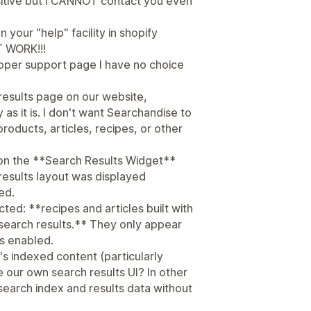
itive but I CANNOT contact you even
 your "help" facility in shopify
 WORK!!!
roper support page I have no choice
 results page on our website,
as it is. I don't want Searchandise to
products, articles, recipes, or other
t on the **Search Results Widget**
results layout was displayed
ed.
ed: **recipes and articles built with
 search results.** They only appear
s enabled.
's indexed content (particularly
 our own search results UI? In other
earch index and results data without