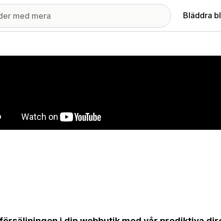
Bläddra b
ri med utvalda bilder
försäljningen i din webbutik med vår prediktiva dir