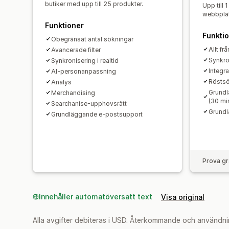
butiker med upp till 25 produkter.
Upp till 
webbplats
Funktioner
Funkti
Obegränsat antal sökningar
Allt fr
Avancerade filter
Synkron
Synkronisering i realtid
Integra
AI-personanpassning
Rösts
Analys
Grundl
Merchandising
(30 mi
Searchanise-upphovsrätt
Grundl
Grundläggande e-postsupport
Prova gr
Innehåller automatöversatt text
Visa original
Alla avgifter debiteras i USD. Återkommande och användni