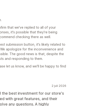
e.
rm that we've replied to all of your
nses, it's possible that they're being
recommend checking there as well.
st submission button, it's likely related to
. We apologize for the inconvenience and
ssible. The good news is that, despite the
sts and responding to them.
please let us know, and we'll be happy to find
2 juli 2026
ll the best investment for our store's
ed with great features, and their
solve any questions. A highly