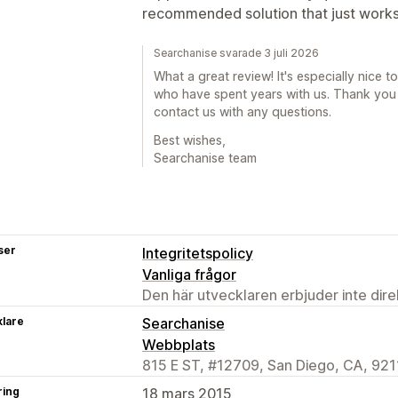
recommended solution that just works
Searchanise svarade 3 juli 2026
What a great review! It's especially nice
who have spent years with us. Thank you f
contact us with any questions.
Best wishes,
Searchanise team
ser
Integritetspolicy
Vanliga frågor
Den här utvecklaren erbjuder inte dir
klare
Searchanise
Webbplats
815 E ST, #12709, San Diego, CA, 921
ring
18 mars 2015