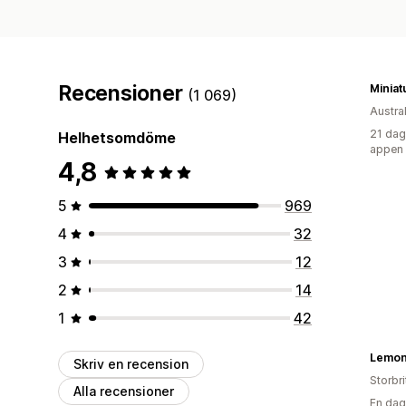
Recensioner
(1 069)
Austra
21 dag
Helhetsomdöme
appen
4,8
5
969
4
32
3
12
2
14
1
42
Lemon
Skriv en recension
Storbr
Alla recensioner
En dag