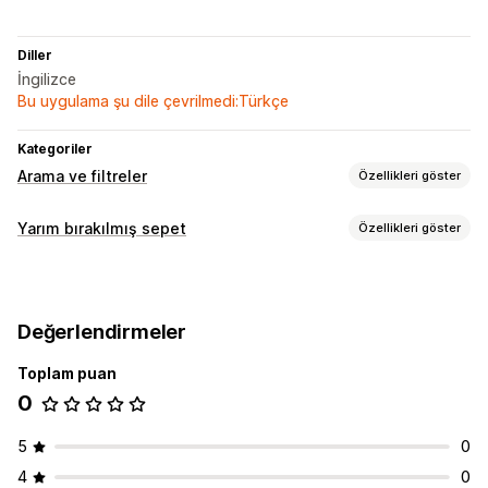
Diller
İngilizce
Bu uygulama şu dile çevrilmedi:Türkçe
Kategoriler
Arama ve filtreler
Özellikleri göster
Arama özellikleri
Yarım bırakılmış sepet
Özellikleri göster
Ürün önerileri
Kişiselleştirilmiş arama
Sepet kurtarma
Ekran özelleştirme
Çıkışta açılan pencereler
Kabul etme açılır pencereleri
Mobil duyarlı
Özel CSS
Özel stil
Filtre ekranı
Değerlendirmeler
Görüntüleme seçenekleri
Arama sonuçları sayfası
Toplam puan
Özel marka öğeleri
Açılır pencere oluşturucu
Analizler
0
Davranış takibi
Yapay zeka analizleri
Dönüşüm izleme
Davranış analizleri
5
0
Arama sorguları
4
0