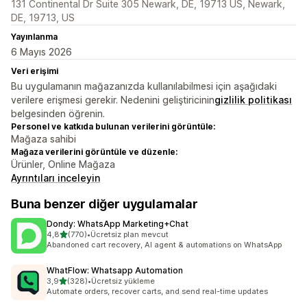
131 Continental Dr Suite 305 Newark, DE, 19713 US, Newark,
DE, 19713, US
Yayınlanma
6 Mayıs 2026
Veri erişimi
Bu uygulamanın mağazanızda kullanılabilmesi için aşağıdaki
verilere erişmesi gerekir. Nedenini geliştiricinin
gizlilik politikası
belgesinden öğrenin.
Personel ve katkıda bulunan verilerini görüntüle:
Mağaza sahibi
Mağaza verilerini görüntüle ve düzenle:
Ürünler, Online Mağaza
Ayrıntıları inceleyin
Buna benzer diğer uygulamalar
Dondy: WhatsApp Marketing+Chat
5 yıldız üzerinden
4,8
(770)
•
Ücretsiz plan mevcut
toplam 770 değerlendirme
Abandoned cart recovery, AI agent & automations on WhatsApp
WhatFlow: Whatsapp Automation
5 yıldız üzerinden
3,9
(328)
•
Ücretsiz yükleme
toplam 328 değerlendirme
Automate orders, recover carts, and send real-time updates