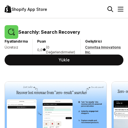
Shopify App Store
Searchly: Search Recovery
Fiyatlandırma
Puan
Geliştirici
Ücretsiz
(0
Convitsa Innovations
0,0
Değerlendirmeler)
Inc.
Yükle