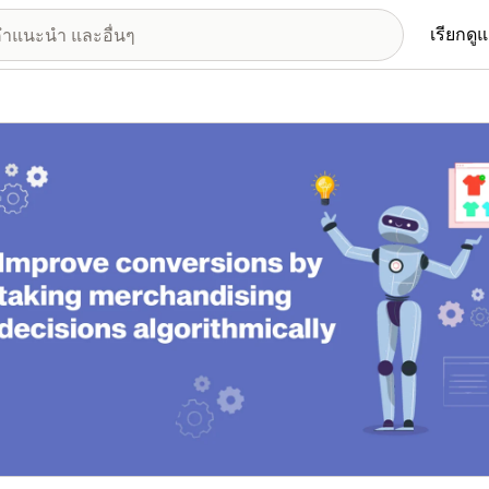
เรียกดู
อรีรูปภาพที่แสดง