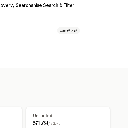
covery
Searchanise Search & Filter
แสดงฟีเจอร์
กหมุดสินค้า
ลากและปล่อย
กด
ร้างคอลเลกชัน
ตัวเลือกสินค้า
Unlimited
$179
/ เดือน