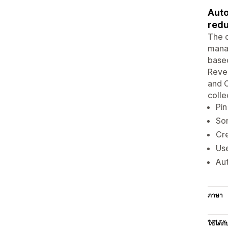
Auto
red
The c
manag
based
Reven
and C
colle
Pin
Sor
Cre
Use
Aut
ภาษา
ใช้ได้กั