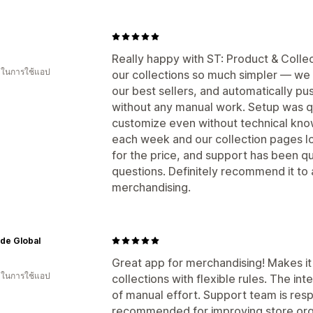
Really happy with ST: Product & Collect
น ในการใช้แอป
our collections so much simpler — we c
our best sellers, and automatically p
without any manual work. Setup was qu
customize even without technical know
each week and our collection pages l
for the price, and support has been 
questions. Definitely recommend it to 
merchandising.
de Global
Great app for merchandising! Makes i
น ในการใช้แอป
collections with flexible rules. The int
of manual effort. Support team is resp
recommended for improving store orga