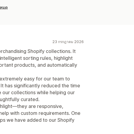
งหมด
23 กรกฎาคม 2026
chandising Shopify collections. It
ntelligent sorting rules, highlight
ortant products, and automatically
.
nd extremely easy for our team to
t has significantly reduced the time
 our collections while helping our
ughtfully curated.
ghlight—they are responsive,
 help with custom requirements. One
pps we have added to our Shopify