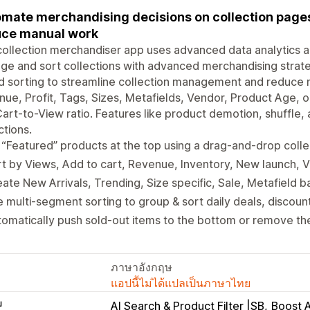
mate merchandising decisions on collection pages
uce manual work
ollection merchandiser app uses advanced data analytics a
e and sort collections with advanced merchandising strategi
 sorting to streamline collection management and reduce 
ue, Profit, Tags, Sizes, Metafields, Vendor, Product Age, o
art-to-View ratio. Features like product demotion, shuffle, 
ctions.
 “Featured” products at the top using a drag-and-drop coll
t by Views, Add to cart, Revenue, Inventory, New launch, Var
ate New Arrivals, Trending, Size specific, Sale, Metafield b
 multi-segment sorting to group & sort daily deals, discou
omatically push sold-out items to the bottom or remove th
ภาษาอังกฤษ
แอปนี้ไม่ได้แปลเป็นภาษาไทย
บ
AI Search & Product Filter |SB
Boost A