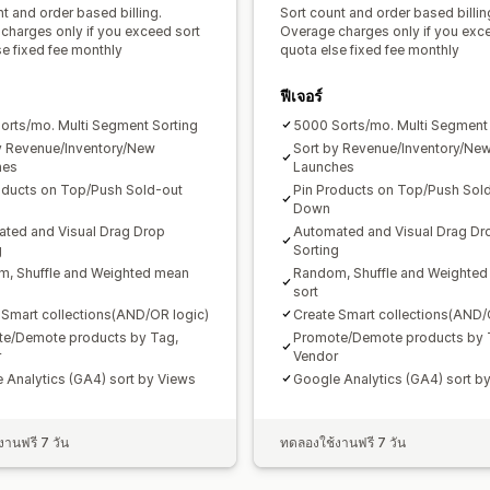
t and order based billing.
Sort count and order based billin
charges only if you exceed sort
Overage charges only if you exc
se fixed fee monthly
quota else fixed fee monthly
ฟีเจอร์
orts/mo. Multi Segment Sorting
5000 Sorts/mo. Multi Segment 
y Revenue/Inventory/New
Sort by Revenue/Inventory/Ne
hes
Launches
oducts on Top/Push Sold-out
Pin Products on Top/Push Sol
Down
ted and Visual Drag Drop
Automated and Visual Drag Dr
g
Sorting
, Shuffle and Weighted mean
Random, Shuffle and Weighte
sort
 Smart collections(AND/OR logic)
Create Smart collections(AND/
e/Demote products by Tag,
Promote/Demote products by 
r
Vendor
 Analytics (GA4) sort by Views
Google Analytics (GA4) sort b
านฟรี 7 วัน
ทดลองใช้งานฟรี 7 วัน