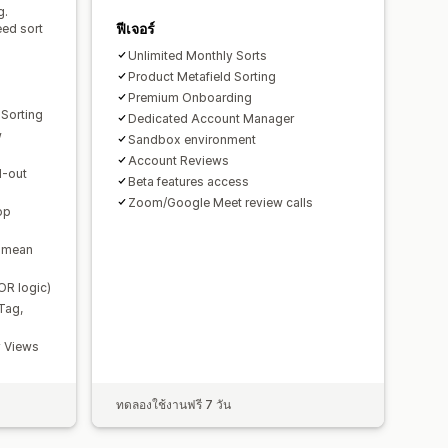
g.
ฟีเจอร์
eed sort
Unlimited Monthly Sorts
Product Metafield Sorting
Premium Onboarding
Sorting
Dedicated Account Manager
w
Sandbox environment
Account Reviews
d-out
Beta features access
Zoom/Google Meet review calls
op
d mean
OR logic)
Tag,
y Views
ทดลองใช้งานฟรี 7 วัน