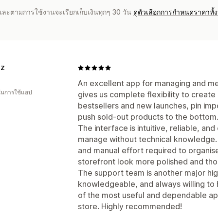
จำและตามการใช้งานจะเรียกเก็บเงินทุกๆ 30 วัน
ดูตัวเลือกการกำหนดราคาทั้
NZ
An excellent app for managing and mer
 ในการใช้แอป
gives us complete flexibility to create i
bestsellers and new launches, pin imp
push sold-out products to the bottom
The interface is intuitive, reliable, a
manage without technical knowledge. I
and manual effort required to organise
storefront look more polished and tho
The support team is another major hi
knowledgeable, and always willing to
of the most useful and dependable a
store. Highly recommended!