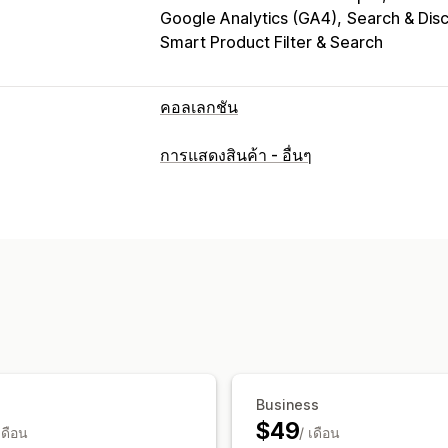
Google Analytics (GA4)
Search & Dis
Smart Product Filter & Search
คอลเลกชัน
การดำเนินการจัดเรียง
การแสดงสินค้า - อื่นๆ
อัตโนมัติ
ด้วยตนเอง
กฎที่กำหนดเอง
ปั
ซ่อนสินค้า
จัดกลุ่มสินค้า
การกรอง
การจัดการคอลเลกชัน
อัปเดตแบบเรียลไทม์
การวิเคราะห์
การส
กลุ่มลูกค้า
Business
$49
เดือน
/ เดือน