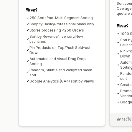
Sort coun
Overage 
ฟีเจอร์
quota el
250 Sorts/mo. Multi Segment Sorting
Shopify Basic/Professional plans only
ฟีเจอร์
Stores processing <250 Orders
1000 S
Sort by Revenue/Inventory/New
Sort b
Launches
Launc
Pin Products on Top/Push Sold-out
Pin Pr
Down
Down
Automated and Visual Drag Drop
Automa
Sorting
Sortin
Random, Shuffle and Weighted mean
Random
sort
sort
Google Analytics (GA4) sort by Views
Create
Promot
Vendo
Google
ทดลองใช้ง