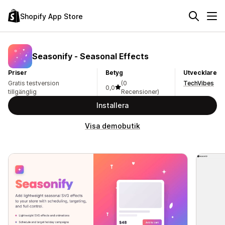
Shopify App Store
Seasonify ‑ Seasonal Effects
Priser
Betyg
Utvecklare
Gratis testversion
(0
TechVibes
0,0
tillgänglig
Recensioner)
Installera
Visa demobutik