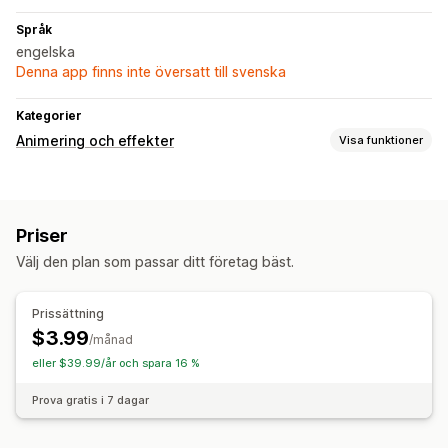
Språk
engelska
Denna app finns inte översatt till svenska
Kategorier
Animering och effekter
Visa funktioner
Anpassning
3D-animeringar
Animeringskontroll
Priser
Anpassade animeringar
Fallande effekter
Välj den plan som passar ditt företag bäst.
Interaktiva animeringar
Säsongsevenemang
Prissättning
Black Friday (BFCM)
Jul
Halloween
Nyår
Alla hjärtans dag
$3.99
/månad
eller $39.99/år och spara 16 %
Prova gratis i 7 dagar