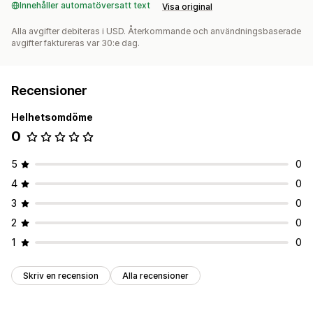
Innehåller automatöversatt text
Visa original
Alla avgifter debiteras i USD. Återkommande och användningsbaserade
avgifter faktureras var 30:e dag.
Recensioner
Helhetsomdöme
0
5
0
4
0
3
0
2
0
1
0
Skriv en recension
Alla recensioner