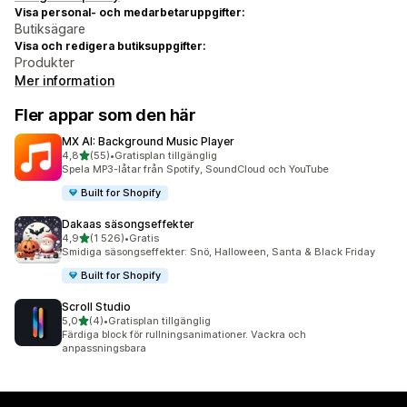
Visa personal- och medarbetaruppgifter:
Butiksägare
Visa och redigera butiksuppgifter:
Produkter
Mer information
Fler appar som den här
MX AI: Background Music Player
av 5 stjärnor
4,8
(55)
•
Gratisplan tillgänglig
55 recensioner totalt
Spela MP3-låtar från Spotify, SoundCloud och YouTube
Built for Shopify
Dakaas säsongseffekter
av 5 stjärnor
4,9
(1 526)
•
Gratis
1526 recensioner totalt
Smidiga säsongseffekter: Snö, Halloween, Santa & Black Friday
Built for Shopify
Scroll Studio
av 5 stjärnor
5,0
(4)
•
Gratisplan tillgänglig
4 recensioner totalt
Färdiga block för rullningsanimationer. Vackra och
anpassningsbara