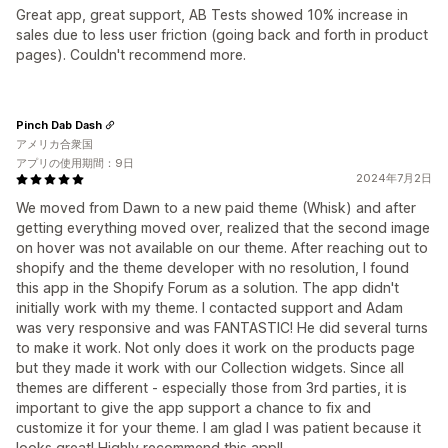
Great app, great support, AB Tests showed 10% increase in
sales due to less user friction (going back and forth in product
pages). Couldn't recommend more.
Pinch Dab Dash
アメリカ合衆国
アプリの使用期間：9日
2024年7月2日
We moved from Dawn to a new paid theme (Whisk) and after
getting everything moved over, realized that the second image
on hover was not available on our theme. After reaching out to
shopify and the theme developer with no resolution, I found
this app in the Shopify Forum as a solution. The app didn't
initially work with my theme. I contacted support and Adam
was very responsive and was FANTASTIC! He did several turns
to make it work. Not only does it work on the products page
but they made it work with our Collection widgets. Since all
themes are different - especially those from 3rd parties, it is
important to give the app support a chance to fix and
customize it for your theme. I am glad I was patient because it
looks great! Highly recommend this app!!