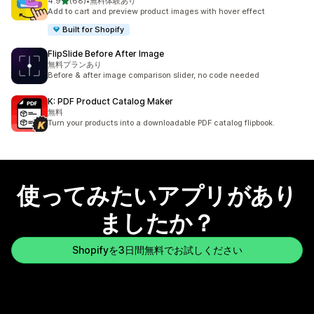
5つ星中
4.9
(68)
•
無料体験あり
合計レビュー数：68件
Add to cart and preview product images with hover effect
Built for Shopify
FlipSlide Before After Image
無料プランあり
Before & after image comparison slider, no code needed
K: PDF Product Catalog Maker
無料
Turn your products into a downloadable PDF catalog flipbook.
使ってみたいアプリがあり
ましたか？
Shopifyを3日間無料でお試しください