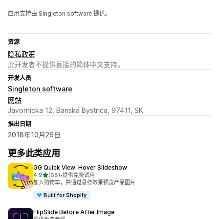
应用支持由 Singleton software 提供。
资源
隐私政策
此开发者不提供直接的简体中文支持。
开发人员
Singleton software
网站
Javornícka 12, Banská Bystrica, 97411, SK
推出日期
2018年10月26日
更多此类应用
GG Quick View: Hover Slideshow
星（满分 5 星）
4.9
(68)
•
提供免费试用
总共 68 条评论
加入购物车，并通过悬停效果预览产品图片
Built for Shopify
FlipSlide Before After Image