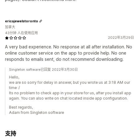
ericajewelstoronto
加拿大
43分钟 人在使用应用
2022年3月29日
A very bad experience. No response at all after installation. No
online customer service on the app to provide help. No one
responds to emails sent, do not recommend downloading.
Singleton software已回复 2022年3月30日
Hello,
we are so sorry for delay in answer, but you wrote us at 3:18 AM our
time :/
Its no problem to check app in your store for us, after you install app
again. You can also write on chat located inside app configuration.
Best regards,
Adam from Singleton software
支持