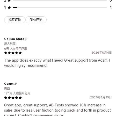
2
0
1
1
撰写评论
所有评论
Go Eco Store
澳大利亚
6天 人在使用应用
2026年8月4日
The app does exactly what I need! Great support from Adam. I
would highly recommend.
Gemm
巴西
11个月 人在使用应用
2026年2月25日
Great app, great support, AB Tests showed 10% increase in
sales due to less user friction (going back and forth in product
pages). Couldn't recommend more.