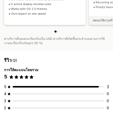
Recurring sc
2 active display window rules
Priority foun
Works with OS 2.0 themes
Zero impact on site speed
ทดลองใช้งานฟรี 
ค่าบริการทั้งหมดจะเรียกเก็บเป็น USD ค่าบริการที่เกิดขึ้นประจำและตามการใช้
งานจะเรียกเก็บเงินทุกๆ 30 วัน
รีวิว
(3)
การให้คะแนนโดยรวม
5
5
3
4
0
3
0
2
0