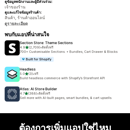
ดูข้อมูลพนักงานและผู้มีส่วนร่วม:
เจ้าของร้าน
ดูและแก้ไขข้อมูลร้านค้า:
สินค้า, ร้านค้าออนไลน์
ดูรายละเอียด
พบกับแอปที่น่าสนใจ
Section Store: Theme Sections
เต็ม 5 ดาว
4.9
(2,709)
•
ติดตั้งฟรี
ทั้งหมด 2709 รีวิว
700+ Customisable Sections. + Bundles, Cart Drawer & Blocks
Built for Shopify
Headless
เต็ม 5 ดาว
5.0
(3)
•
ฟรี
ทั้งหมด 3 รีวิว
Build headless commerce with Shopify’s Storefront API
Atlas: AI Store Builder
เต็ม 5 ดาว
4.7
(388)
•
ติดตั้งฟรี
ทั้งหมด 388 รีวิว
Sell more with AI-built pages, smart bundles, & cart upsells.
ต้องการเพิ่มแอปใช่ไหม