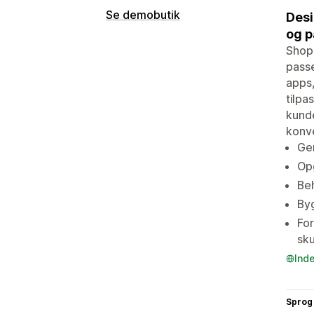
Se demobutik
Desi
og p
Shopi
passe
apps,
tilpa
kunde
konve
Gen
Opg
Beh
Byg
Fo
sku
Ind
Sprog