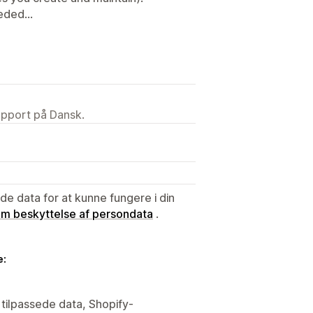
ded...
upport på Dansk.
e data for at kunne fungere i din
 om beskyttelse af persondata
.
e:
 tilpassede data, Shopify-