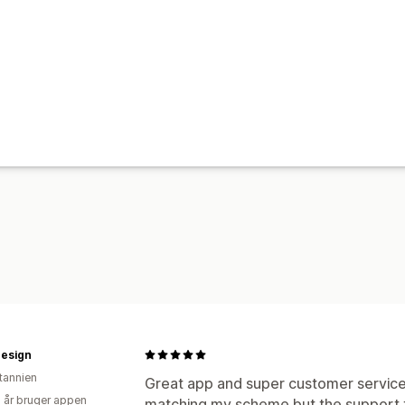
Generering med kunstig intelligens
S
Doven indlæsning
A/B-test
Design
itannien
Great app and super customer service. 
2 år bruger appen
matching my scheme but the support te