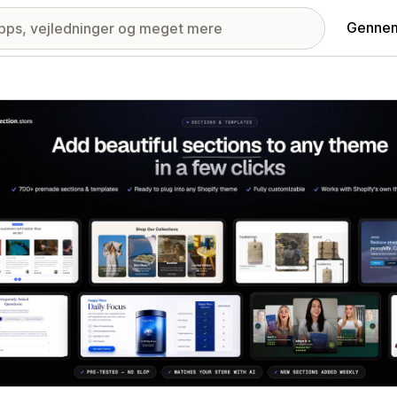
Gennem
ri med udvalgte billeder