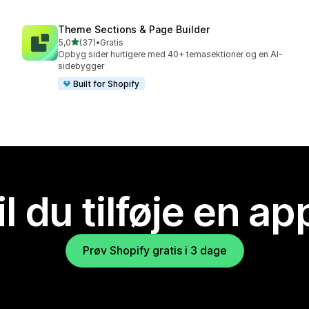
Theme Sections & Page Builder
ud af 5 stjerner
5,0
(37)
•
Gratis
37 anmeldelser i alt
Opbyg sider hurtigere med 40+ temasektioner og en AI-
sidebygger
Built for Shopify
il du tilføje en ap
Prøv Shopify gratis i 3 dage