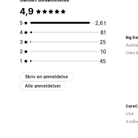
4,9
5
2,6 t
4
81
Big Da
3
25
Austra
2
10
Cirka 
1
45
Skriv en anmeldelse
Alle anmeldelser
USA
3 måne