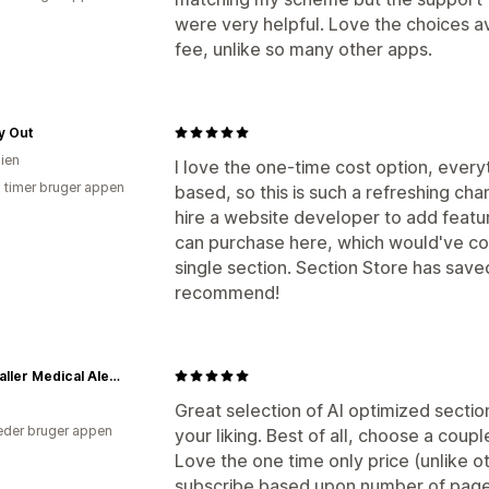
were very helpful. Love the choices av
fee, unlike so many other apps.
y Out
lien
I love the one-time cost option, every
6 timer bruger appen
based, so this is such a refreshing cha
hire a website developer to add featu
can purchase here, which would've cos
single section. Section Store has sav
recommend!
CareCaller Medical Alert Systems for Seniors | Automatic Fall Detection & GPS Tracking
Great selection of AI optimized section
der bruger appen
your liking. Best of all, choose a coupl
Love the one time only price (unlike 
subscribe based upon number of pages