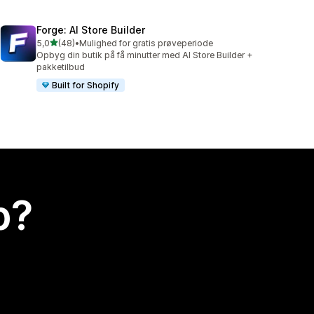
Forge: AI Store Builder
ud af 5 stjerner
5,0
(48)
•
Mulighed for gratis prøveperiode
48 anmeldelser i alt
Opbyg din butik på få minutter med AI Store Builder +
pakketilbud
Built for Shopify
p?