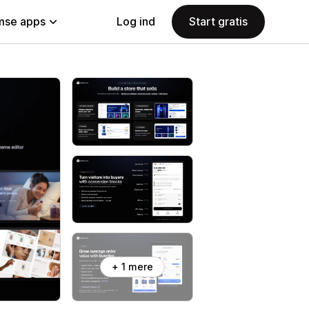
se apps
Log ind
Start gratis
+ 1 mere