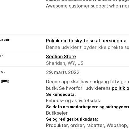
Awesome customer support when nee
urcer
Politik om beskyttelse af persondata
Denne udvikler tilbyder ikke direkte s
er
Section Store
Sheridan, WY, US
ret
29. marts 2022
dgang
Denne app skal have adgang til følgend
butik. Se hvorfor i udviklerens
politik
Se kundedata:
Enheds- og aktivitetsdata
Se data om medarbejdere og bidragyder
Butiksejer
Se og rediger butiksdata:
Produkter, ordrer, rabatter, Webshop,