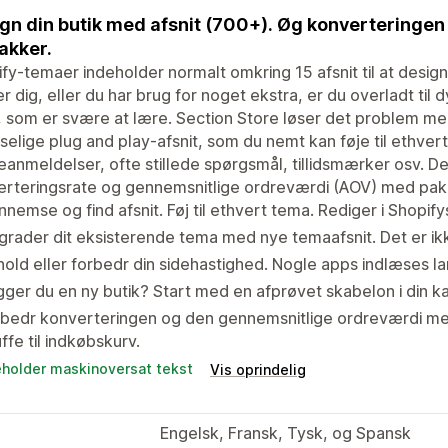
gn din butik med afsnit (700+). Øg konverteringe
akker.
fy-temaer indeholder normalt omkring 15 afsnit til at designe
r dig, eller du har brug for noget ekstra, er du overladt til 
 som er svære at lære. Section Store løser det problem med 
sselige plug and play-afsnit, som du nemt kan føje til ethver
anmeldelser, ofte stillede spørgsmål, tillidsmærker osv. D
rteringsrate og gennemsnitlige ordreværdi (AOV) med pakke
nemse og find afsnit. Føj til ethvert tema. Rediger i Shopify
rader dit eksisterende tema med nye temaafsnit. Det er ikk
old eller forbedr din sidehastighed. Nogle apps indlæses l
ger du en ny butik? Start med en afprøvet skabelon i din ka
rbedr konverteringen og den gennemsnitlige ordreværdi m
ffe til indkøbskurv.
eholder maskinoversat tekst
Vis oprindelig
Engelsk, Fransk, Tysk, og Spansk