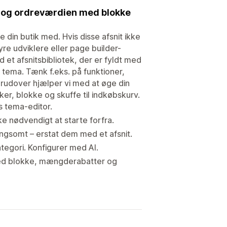
n og ordreværdien med blokke
 din butik med. Hvis disse afsnit ikke
dyre udviklere eller page builder-
et afsnitsbibliotek, der er fyldt med
t tema. Tænk f.eks. på funktioner,
erudover hjælper vi med at øge din
r, blokke og skuffe til indkøbskurv.
s tema-editor.
e nødvendigt at starte forfra.
angsomt – erstat dem med et afsnit.
tegori. Konfigurer med AI.
ed blokke, mængderabatter og