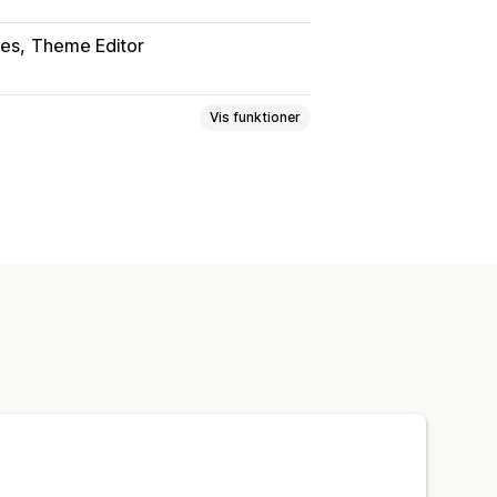
les
Theme Editor
Vis funktioner
er
Kollektioner
 stillede spørgsmål
Sider af typen Om os
k
Sidefod
Pop op-vinduer
sse
Sider med karriere
iser
Temasektioner
er med at gemme
Tilpasset kode