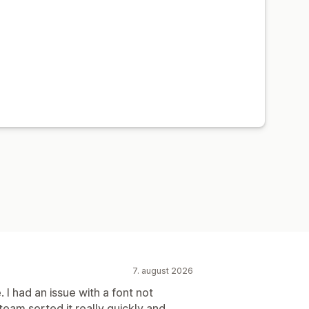
EO
Dynamisk på mobil
7. august 2026
I had an issue with a font not
am sorted it really quickly and