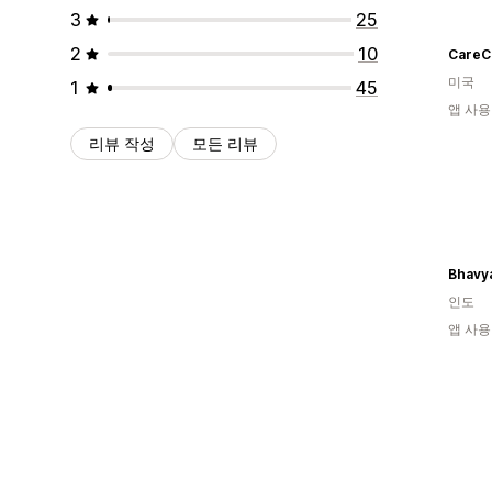
3
25
2
10
미국
1
45
앱 사용
리뷰 작성
모든 리뷰
Bhavya
인도
앱 사용