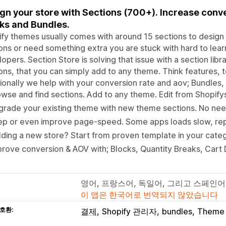
gn your store with Sections (700+). Increase conv
ks and Bundles.
fy themes usually comes with around 15 sections to design y
ons or need something extra you are stuck with hard to lea
opers. Section Store is solving that issue with a section libr
ons, that you can simply add to any theme. Think features, t
ionally we help with your conversion rate and aov; Bundles,
wse and find sections. Add to any theme. Edit from Shopify
rade your existing theme with new theme sections. No need
p or even improve page-speed. Some apps loads slow, repl
lding a new store? Start from proven template in your categ
rove conversion & AOV with; Blocks, Quantity Breaks, Cart
영어, 프랑스어, 독일어, 그리고 스페인어
이 앱은 한국어로 번역되지 않았습니다
호환:
결제
Shopify 관리자
bundles
Theme 