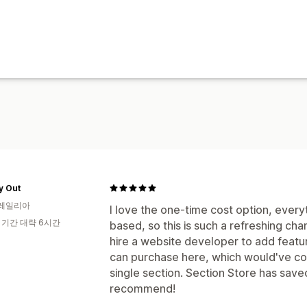
y Out
레일리아
I love the one-time cost option, every
 기간 대략 6시간
based, so this is such a refreshing cha
hire a website developer to add featu
can purchase here, which would've cos
single section. Section Store has sav
recommend!