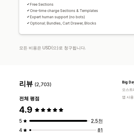
Free Sections
One-time charge Sections & Templates
Expert human support (no bots)
Optional; Bundles, Cart Drawer, Blocks
모든 비용은 USD(으)로 청구됩니다.
리뷰
Big Da
(2,703)
오스트
앱 사용
전체 평점
4.9
5
2.5천
4
81