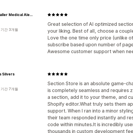
CareCaller Medical Alert Systems for Seniors | Automatic Fall Detection & GPS Tracking
Great selection of AI optimized section
 기간 3개월
your liking. Best of all, choose a coupl
Love the one time only price (unlike 
subscribe based upon number of pages
Awesome customer support when nee
 Silvers
Section Store is an absolute game-cha
 기간 7개월
is completely seamless and requires 
a section, add it to your theme, and cu
Shopify editor.What truly sets them ap
support. When I ran into a minor styli
their team responded instantly and re
code within minutes.It is incredibly us
thousands in custom development fe