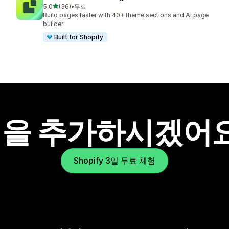
별 5개 중
5.0
(36)
•
무료
총 리뷰 36개
Build pages faster with 40+ theme sections and AI page
builder
Built for Shopify
을 추가하시겠어
Shopify 3일 무료 체험