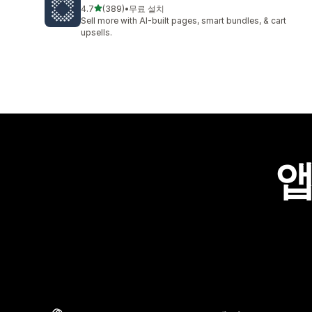
별 5개 중
4.7
(389)
•
무료 설치
총 리뷰 389개
Sell more with AI-built pages, smart bundles, & cart
upsells.
앱