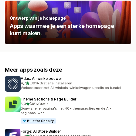
Ontwerp van je homepage
Apps waarmee je een sterke homepage
kunt maken.
Meer apps zoals deze
Atlas: AI‑winkelbouwer
van 5 sterren
4,7
(391)
•
Gratis te installeren
391 recensies in totaal
Verkoop meer met AI-winkels, winkelwagen upsells en bundel
Theme Sections & Page Builder
van 5 sterren
5,0
(38)
•
Gratis
38 recensies in totaal
Bouw sneller pagina's met 40+ themasecties en de AI-
paginabouwer
Built for Shopify
Forge: AI Store Builder
van 5 sterren