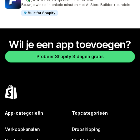
5,0
(50)
•
Gratis proefperiode beschikbaar
50 recensies in totaal
Bouw je winkel in enkele minuten met AI Store Builder + bundels
Built for Shopify
Wil je een app toevoegen?
Probeer Shopify 3 dagen gratis
App-categorieën
Topcategorieën
Verkoopkanalen
Dropshipping