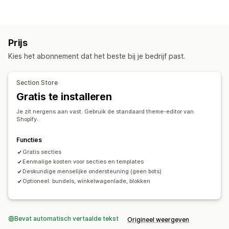
Landingspagina's
Homepages
Productpagina's
Collecties
Binnenkort beschikbaar-pagina's
Blogs
Veelgestelde vragen
Helpcentrum-pagina's
Prijs
Contactpagina's
Over ons-pagina's
Winkelwagenpagina's
Kies het abonnement dat het beste bij je bedrijf past.
Bedankpagina's
Voetteksten
Pop-ups
Formulieren
404-pagina's
Perspagina´s
Vacaturepagina´s
Section Store
Recensiepagina
Prijzenpagina's
Themasecties
Gratis te installeren
Pagina´s op maat
Je zit nergens aan vast. Gebruik de standaard theme-editor van
Pagina´s beheren
Shopify.
Bewerkingstool
Templates
Pagina's opslaan
Functies
Conceptpagina's
Globale secties
Aangepaste code
Gratis secties
AI-generatie
SEO
Mobiel responsief
Lazy loading
Eenmalige kosten voor secties en templates
A/B-testen
Deskundige menselijke ondersteuning (geen bots)
Optioneel: bundels, winkelwagenlade, blokken
Bevat automatisch vertaalde tekst
Origineel weergeven