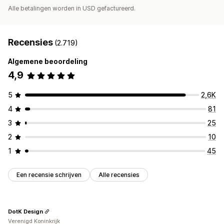
Alle betalingen worden in USD gefactureerd.
Recensies
(2.719)
Algemene beoordeling
4,9
5
2,6K
4
81
3
25
2
10
1
45
Een recensie schrijven
Alle recensies
DotK Design
Verenigd Koninkrijk