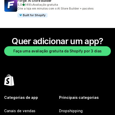
Forge: AI Store Builder
de 5 estrelas
5,0
(49)
•
Avaliação gratuita
49 avaliações ao todo
Crie a loja em minutos com o AI Store Builder + pacotes
Built for Shopify
Quer adicionar um app?
Faça uma avaliação gratuita da Shopify por 3 dias
Categorias de app
Principais categorias
Canais de vendas
Dropshipping