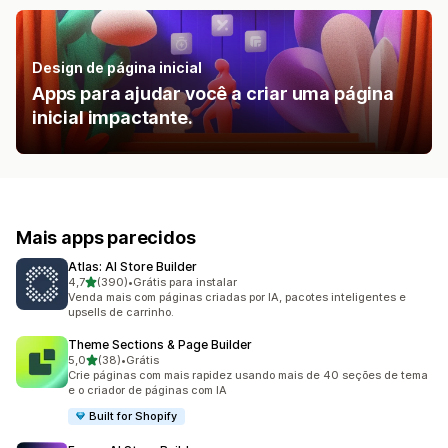
Design de página inicial
Apps para ajudar você a criar uma página
inicial impactante.
Mais apps parecidos
Atlas: AI Store Builder
de 5 estrelas
4,7
(390)
•
Grátis para instalar
390 avaliações ao todo
Venda mais com páginas criadas por IA, pacotes inteligentes e
upsells de carrinho.
Theme Sections & Page Builder
de 5 estrelas
5,0
(38)
•
Grátis
38 avaliações ao todo
Crie páginas com mais rapidez usando mais de 40 seções de tema
e o criador de páginas com IA
Built for Shopify