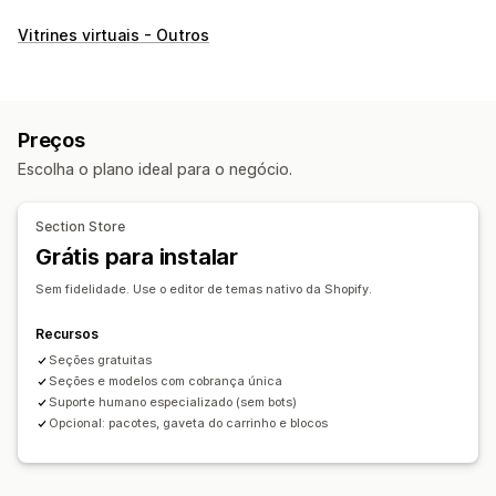
Tipos de páginas
Vitrines virtuais - Outros
Páginas de destino
Páginas iniciais
Páginas de produtos
Coleções
Páginas de futuros lançamentos
Blogs
Perguntas frequentes
Páginas de centrais de ajuda
Preços
Páginas de contato
Páginas "Quem somos"
Escolha o plano ideal para o negócio.
Páginas de carrinhos
Páginas de agradecimento
Rodapés
Pop-ups
Formulários
Páginas 404
Páginas de imprensa
Section Store
Páginas de carreiras
Página de avaliações
Grátis para instalar
Páginas de preços
Seções de temas
Páginas personalizadas
Sem fidelidade. Use o editor de temas nativo da Shopify.
Gerenciamento de páginas
Recursos
Ferramenta de edição
Seções gratuitas
Modelos
Páginas salvas
Seções e modelos com cobrança única
Páginas de rascunho
Seções globais
Suporte humano especializado (sem bots)
Código personalizado
Geração por IA
SEO
Opcional: pacotes, gaveta do carrinho e blocos
Responsividade para dispositivos móveis
Carregamento lento
Testes A/B