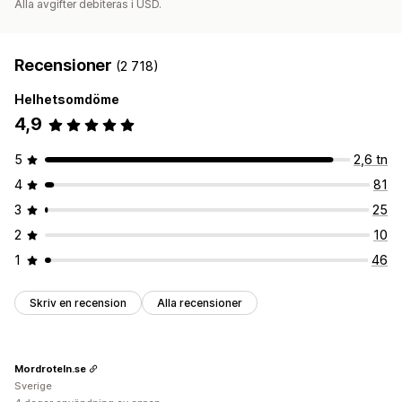
Alla avgifter debiteras i USD.
Recensioner
(2 718)
Helhetsomdöme
4,9
5
2,6 tn
4
81
3
25
2
10
1
46
Skriv en recension
Alla recensioner
Mordroteln.se
Sverige