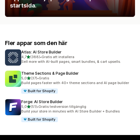
startsida.
Fler appar som den här
Atlas: AI Store Builder
av 5 stjärnor
4,7
(388)
•
Gratis att installera
388 recensioner totalt
Sell more with AI-built pages, smart bundles, & cart upsells.
Theme Sections & Page Builder
av 5 stjärnor
5,0
(37)
•
Gratis
37 recensioner totalt
Build pages faster with 40+ theme sections and AI page builder
Built for Shopify
Forge: AI Store Builder
av 5 stjärnor
5,0
(51)
•
Gratis testversion tillgänglig
51 recensioner totalt
Build your store in minutes with AI Store Builder + Bundles
Built for Shopify