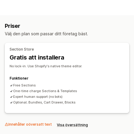
Landningssidor
Startsidor
Produktsidor
Produktserier
Kommer snart-sidor
Bloggar
Vanliga frågor (FAQ)
Hjälpcentersidor
Kontaktsidor
Om oss-sidor
Priser
Varukorgssidor
Tacksidor
Sidfötter
Popup-fönster
Välj den plan som passar ditt företag bäst.
Formulär
Sidor med 404-fel
Pressidor
Lediga jobb-sidor
En sida med alla recensioner
Section Store
Sidor med prissättningsplaner
Temaavsnitt
Gratis att installera
Anpassade sidor
No lock-in. Use Shopify's native theme editor.
Sidhantering
Redigeringsverktyg
Mallar
Sparade sidor
Utkast till sidor
Funktioner
Globala avsnitt
Free Sections
Anpassad kod
AI-generering
SEO
One-time charge Sections & Templates
Mobilanpassning
Lazy loading (laddas vid behov)
Expert human support (no bots)
A/B-testning
Optional; Bundles, Cart Drawer, Blocks
Innehåller oöversatt text
Visa översättning