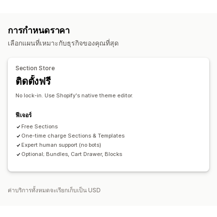
คำถามที่พบบ่อย
หน้าศูนย์ช่วยเหลือ
หน้าติดต่อ
หน้าเกี่ยวกับเรา
หน้าตะกร้าสินค้า
หน้าขอบคุณ
ส่วนท้าย
ป๊อปอัพ
แบบฟอร์ม
การกำหนดราคา
หน้า 404
หน้าข่าวประชาสัมพันธ์
หน้าอาชีพ
หน้ารีวิว
หน้าราคา
เลือกแผนที่เหมาะกับธุรกิจของคุณที่สุด
ส่วนของธีม
หน้าที่กำหนดเอง
การจัดการหน้าเว็บ
Section Store
เครื่องมือแก้ไข
เทมเพลต
หน้าบันทึก
หน้าฉบับร่าง
ติดตั้งฟรี
ส่วนกลางทั่วโลก
รหัสที่กำหนดเอง
การสร้างด้วย AI
SEO
No lock-in. Use Shopify's native theme editor.
การเปลี่ยนรูปแบบตามการแสดงผลบนมือถือ
การโหลดแบบ Lazy
การทดสอบ A/B
ฟีเจอร์
Free Sections
One-time charge Sections & Templates
Expert human support (no bots)
Optional; Bundles, Cart Drawer, Blocks
ค่าบริการทั้งหมดจะเรียกเก็บเป็น USD