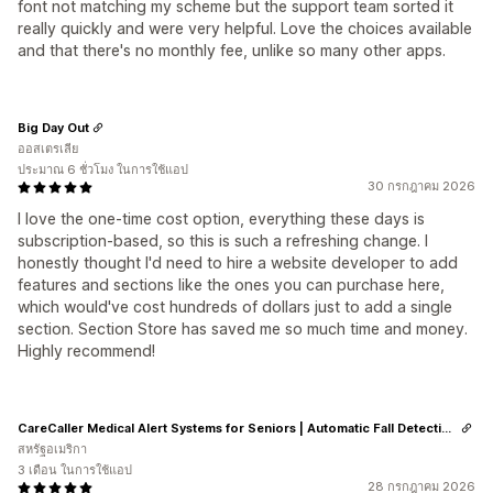
font not matching my scheme but the support team sorted it
really quickly and were very helpful. Love the choices available
and that there's no monthly fee, unlike so many other apps.
Big Day Out
ออสเตรเลีย
ประมาณ 6 ชั่วโมง ในการใช้แอป
30 กรกฎาคม 2026
I love the one-time cost option, everything these days is
subscription-based, so this is such a refreshing change. I
honestly thought I'd need to hire a website developer to add
features and sections like the ones you can purchase here,
which would've cost hundreds of dollars just to add a single
section. Section Store has saved me so much time and money.
Highly recommend!
CareCaller Medical Alert Systems for Seniors | Automatic Fall Detection & GPS Tracking
สหรัฐอเมริกา
3 เดือน ในการใช้แอป
28 กรกฎาคม 2026