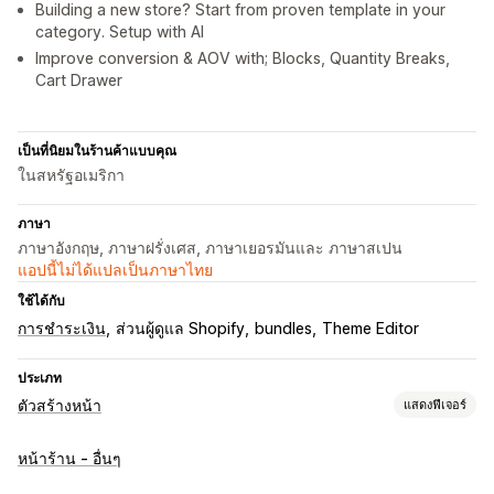
Building a new store? Start from proven template in your
category. Setup with AI
Improve conversion & AOV with; Blocks, Quantity Breaks,
Cart Drawer
เป็นที่นิยมในร้านค้าแบบคุณ
ในสหรัฐอเมริกา
ภาษา
ภาษาอังกฤษ, ภาษาฝรั่งเศส, ภาษาเยอรมันและ ภาษาสเปน
แอปนี้ไม่ได้แปลเป็นภาษาไทย
ใช้ได้กับ
การชำระเงิน
ส่วนผู้ดูแล Shopify
bundles
Theme Editor
ประเภท
ตัวสร้างหน้า
แสดงฟีเจอร์
ประเภทหน้า
หน้าร้าน - อื่นๆ
แลนดิ้งเพจ
หน้าหลัก
หน้าสินค้า
คอลเลกชัน
หน้าเร็วๆ นี้
บล็อก