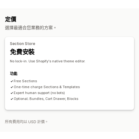
常見問題
說明中心頁面
聯絡資訊頁面
關於我們頁面
購物車頁面
感謝頁面
頁尾
彈出式視窗
表單
404 頁面
定價
媒體稿頁面
職缺頁面
評論頁面
定價頁面
佈景主題區段
選擇最適合您業務的方案。
自訂頁面
管理頁面
Section Store
編輯工具
範本
儲存頁面
草稿頁面
全站區段
自訂代碼
免費安裝
AI 生成內容
SEO
行動裝置回應式設計
延遲載入
A/B 測試
No lock-in. Use Shopify's native theme editor.
功能
Free Sections
One-time charge Sections & Templates
Expert human support (no bots)
Optional; Bundles, Cart Drawer, Blocks
所有費用均以 USD 計價。