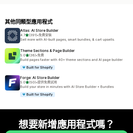
其他同類型應用程式
Atlas: AI Store Builder
滿分 5 顆星
4.7
(391)
•
免費安裝
共有 391 則評價
Sell more with AI-built pages, smart bundles, & cart upsells.
Theme Sections & Page Builder
滿分 5 顆星
5.0
(38)
•
免費
共有 38 則評價
Build pages faster with 40+ theme sections and AI page builder
Built for Shopify
Forge: AI Store Builder
滿分 5 顆星
5.0
(50)
•
提供免費試用
共有 50 則評價
Build your store in minutes with AI Store Builder + Bundles
Built for Shopify
想要新增應用程式嗎？