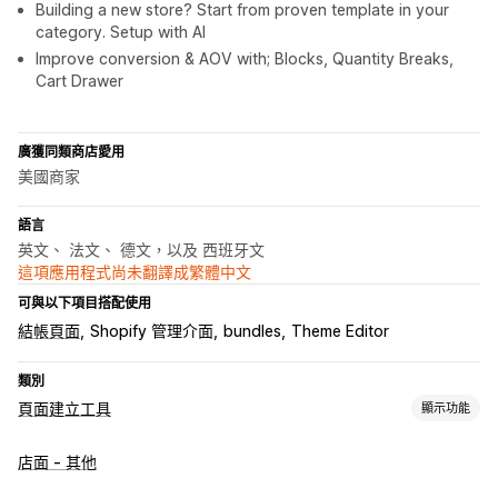
Building a new store? Start from proven template in your
category. Setup with AI
Improve conversion & AOV with; Blocks, Quantity Breaks,
Cart Drawer
廣獲同類商店愛用
美國商家
語言
英文、 法文、 德文，以及 西班牙文
這項應用程式尚未翻譯成繁體中文
可與以下項目搭配使用
結帳頁面
Shopify 管理介面
bundles
Theme Editor
類別
頁面建立工具
顯示功能
頁面類型
店面 - 其他
登陸頁面
首頁
產品頁面
商品系列
即將推出頁面
網誌