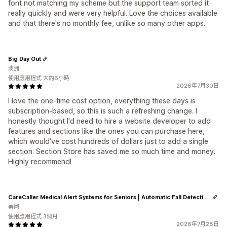
font not matching my scheme but the support team sorted it
really quickly and were very helpful. Love the choices available
and that there's no monthly fee, unlike so many other apps.
Big Day Out
澳洲
使用應用程式 大約6小時
2026年7月30日
I love the one-time cost option, everything these days is
subscription-based, so this is such a refreshing change. I
honestly thought I'd need to hire a website developer to add
features and sections like the ones you can purchase here,
which would've cost hundreds of dollars just to add a single
section. Section Store has saved me so much time and money.
Highly recommend!
CareCaller Medical Alert Systems for Seniors | Automatic Fall Detection & GPS Tracking
美國
使用應用程式 3個月
2026年7月28日