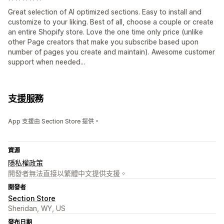
Great selection of AI optimized sections. Easy to install and
customize to your liking. Best of all, choose a couple or create
an entire Shopify store. Love the one time only price (unlike
other Page creators that make you subscribe based upon
number of pages you create and maintain). Awesome customer
support when needed...
支援服務
App 支援由 Section Store 提供。
資源
隱私權政策
開發者無法直接以繁體中文提供支援。
開發者
Section Store
Sheridan, WY, US
發布日期