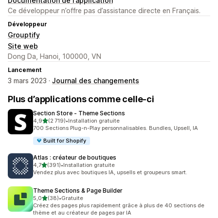
Documentation de l’application
Ce développeur n’offre pas d’assistance directe en Français.
Développeur
Grouptify
Site web
Dong Da, Hanoi, 100000, VN
Lancement
3 mars 2023 ·
Journal des changements
Plus d’applications comme celle-ci
Section Store ‑ Theme Sections
étoile(s) sur 5
4,9
(2 719)
•
Installation gratuite
2719 avis au total
700 Sections Plug-n-Play personnalisables. Bundles, Upsell, IA
Built for Shopify
Atlas : créateur de boutiques
étoile(s) sur 5
4,7
(391)
•
Installation gratuite
391 avis au total
Vendez plus avec boutiques IA, upsells et groupeurs smart.
Theme Sections & Page Builder
étoile(s) sur 5
5,0
(38)
•
Gratuite
38 avis au total
Créez des pages plus rapidement grâce à plus de 40 sections de
thème et au créateur de pages par IA