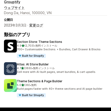
Grouptify
ウェブサイト
Dong Da, Hanoi, 100000, VN
公開日
2023年3月3日 ·
変更ログ
類似のアプリ
Section Store: Theme Sections
5つ星中
4.9
(2,703)
•
無料インストール
合計レビュー数：2703件
700+ Customisable Sections. + Bundles, Cart Drawer & Blocks
Built for Shopify
Atlas: AI Store Builder
5つ星中
4.7
(389)
•
無料インストール
合計レビュー数：389件
Sell more with AI-built pages, smart bundles, & cart upsells.
Theme Sections & Page Builder
5つ星中
5.0
(36)
•
無料
合計レビュー数：36件
Build pages faster with 40+ theme sections and AI page builder
Built for Shopify