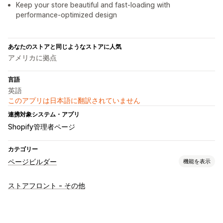
Keep your store beautiful and fast-loading with
performance-optimized design
あなたのストアと同じようなストアに人気
アメリカに拠点
言語
英語
このアプリは日本語に翻訳されていません
連携対象システム・アプリ
Shopify管理者ページ
カテゴリー
ページビルダー
機能を表示
ページの種類
ストアフロント - その他
ランディングページ
ホームページ
商品ページ
コレクション
準備中ページ
よくある質問
お問い合わせページ
About us (会社概要) ページ
お礼ページ
フッター