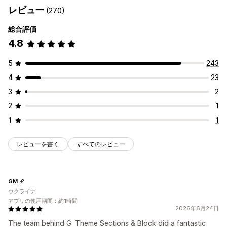
レビュー
(270)
プレスページ
採用情報ページ
法的事項ページ
価格設定ページ
テーマセクション
カスタムページ
総合評価
4.8
ページ管理
テンプレート
グローバルセクション
モバイル対応
5
243
4
23
3
2
2
1
1
1
レビューを書く
すべてのレビュー
GM
ウクライナ
アプリの使用期間：約1時間
2026年6月24日
The team behind G: Theme Sections & Block did a fantastic