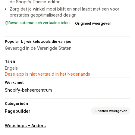
de Shopify Theme-editor
Zorg dat je winkel mooi blijft en snel laadt met een voor
prestaties geoptimaliseerd design
Bevat automatisch vertaalde tekst
Origineel weergeven
Populair bij winkels zoals die van jou
Gevestigd in de Verenigde Staten
Talen
Engels
Deze app is niet vertaald in het Nederlands
Werkt met
Shopify-beheercentrum
Categorieën
Pagebuilder
Functies weergeven
Soorten pagina's
Webshops - Anders
Landingspagina's
Homepages
Productpagina's