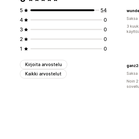
5
54
wund
Saksa
4
0
3 kuuk
3
0
käyttö
2
0
1
0
Kirjoita arvostelu
ganz2
Kaikki arvostelut
Saksa
Noin 2
sovell