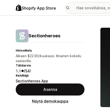
Shopify App Store
Esitt
Sectionheroes
Hinnoittelu
Alkaen $22.90/kuukausi. Ilmainen kokeilu
saatavilla.
Tähtiarvio
5,0
(54)
Kehittäjä
Sectionheroes App
Asenna
Näytä demokauppa