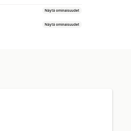
Näytä ominaisuudet
Näytä ominaisuudet
oelmat
Blogit
Teemaosiot
Myyntibannerit
Luottamus
t osiot
Koodinpätkät
Analytiikka
i
Tyylit
Koko
Ajastaminen
Etusivu
Kohdesivut
Tuotesivut