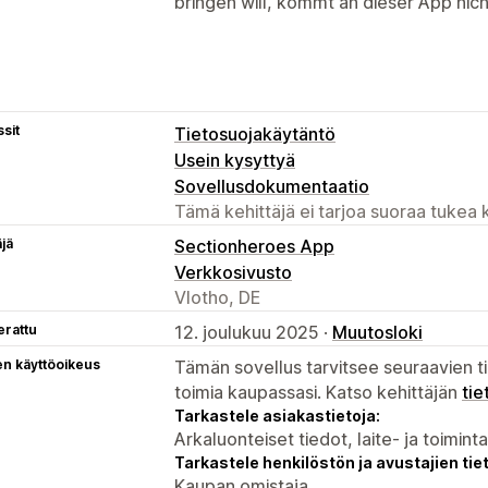
bringen will, kommt an dieser App nich
sit
Tietosuojakäytäntö
Usein kysyttyä
Sovellusdokumentaatio
Tämä kehittäjä ei tarjoa suoraa tukea k
äjä
Sectionheroes App
Verkkosivusto
Vlotho, DE
erattu
12. joulukuu 2025 ·
Muutosloki
en käyttöoikeus
Tämän sovellus tarvitsee seuraavien ti
toimia kaupassasi. Katso kehittäjän
tie
Tarkastele asiakastietoja:
Arkaluonteiset tiedot, laite- ja toimint
Tarkastele henkilöstön ja avustajien tiet
Kaupan omistaja