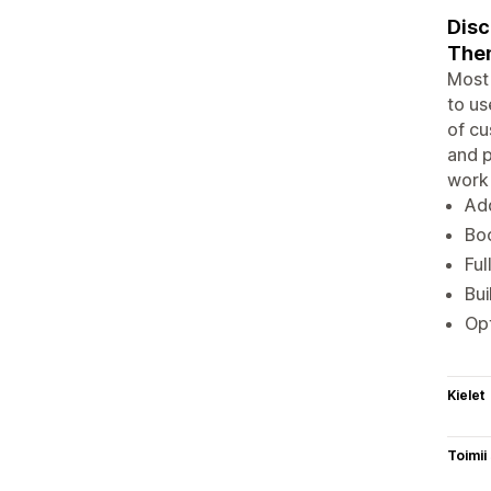
Disc
Them
Most 
to us
of cu
and p
work 
Add
Boo
Ful
Bui
Opt
Kielet
Toimii