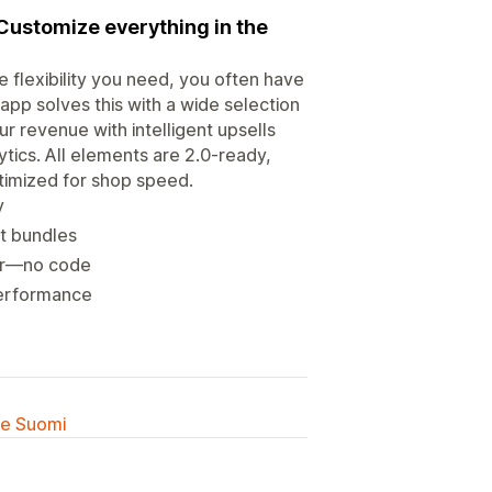
Customize everything in the
 flexibility you need, you often have
pp solves this with a wide selection
 revenue with intelligent upsells
ytics. All elements are 2.0-ready,
ptimized for shop speed.
y
t bundles
itor—no code
 performance
lle Suomi