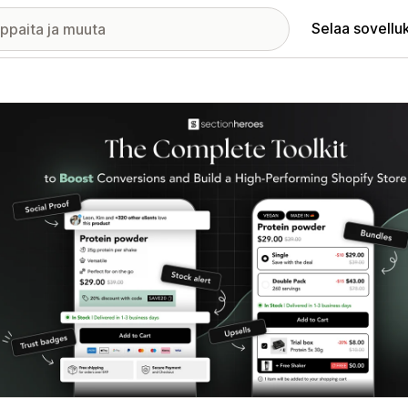
Selaa sovellu
elykuvagalleria