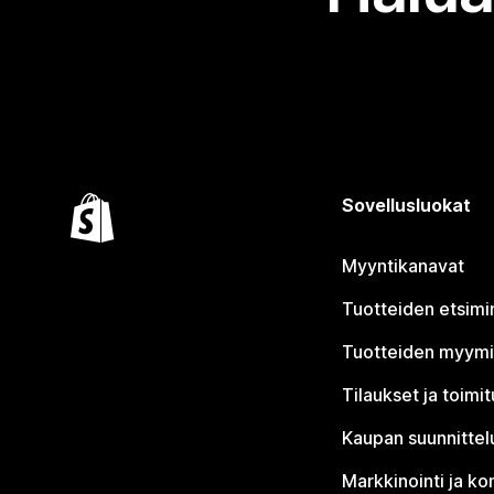
Sovellusluokat
Myyntikanavat
Tuotteiden etsimi
Tuotteiden myym
Tilaukset ja toimi
Kaupan suunnittel
Markkinointi ja ko