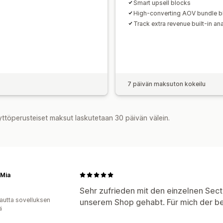
Smart upsell blocks
High-converting AOV bundle b
Track extra revenue built-in ana
7 päivän maksuton kokeilu
yttöperusteiset maksut laskutetaan 30 päivän välein.
 Mia
Sehr zufrieden mit den einzelnen Secti
autta sovelluksen
unserem Shop gehabt. Für mich der be
ä