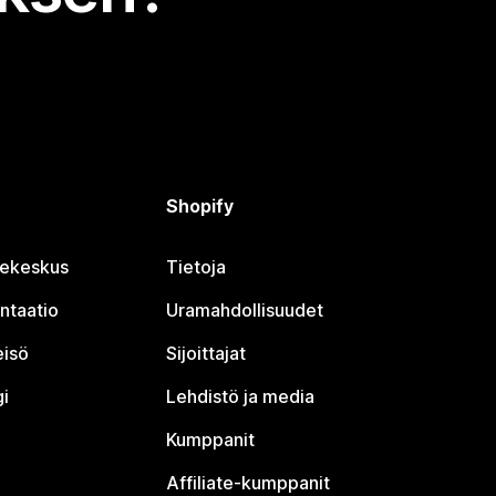
Shopify
jekeskus
Tietoja
ntaatio
Uramahdollisuudet
eisö
Sijoittajat
i
Lehdistö ja media
Kumppanit
Affiliate-kumppanit