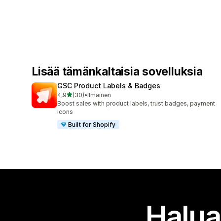
Lisää tämänkaltaisia sovelluksia
GSC Product Labels & Badges
/ 5 tähteä
4,9
(30)
•
Ilmainen
30 arvostelua yhteensä
Boost sales with product labels, trust badges, payment
icons
Built for Shopify
Halua