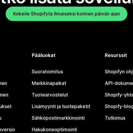
Kokeile Shopifyta ilmaiseksi kolmen päivän ajan
Pääluokat
Resurssit
Suoratoimitus
Shopifyn oh
nen
Markkinapaikat
API-dokume
inen
Tuotearvostelut
Shopify-yht
tukset
Lisämyynti ja tuotepaketit
Shopify-blog
u
Sähköpostimarkkinointi
Tutkimus
nversio
Hakukoneoptimointi