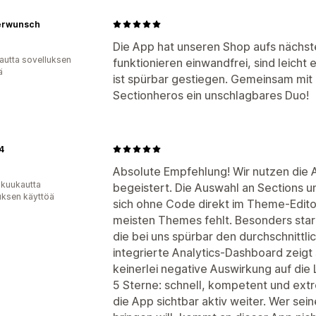
erwunsch
Die App hat unseren Shop aufs nächst
autta sovelluksen
funktionieren einwandfrei, sind leicht
ä
ist spürbar gestiegen. Gemeinsam mit
Sectionheros ein unschlagbares Duo!
4
Absolute Empfehlung! Wir nutzen die 
 kuukautta
begeistert. Die Auswahl an Sections und
uksen käyttöä
sich ohne Code direkt im Theme-Edit
meisten Themes fehlt. Besonders stark
die bei uns spürbar den durchschnittl
integrierte Analytics-Dashboard zeigt 
keinerlei negative Auswirkung auf die
5 Sterne: schnell, kompetent und extr
die App sichtbar aktiv weiter. Wer se