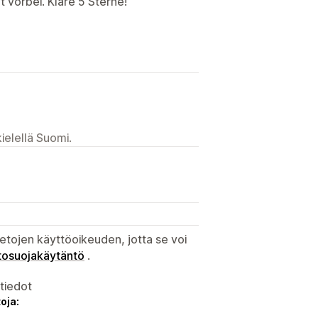
t vorbei. Klare 5 Sterne!
ielellä Suomi.
etojen käyttöoikeuden, jotta se voi
tosuojakäytäntö
.
atiedot
oja: