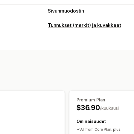
t
Sivunmuodostin
Sivutyypit
Tunnukset (merkit) ja kuvakkeet
Kohdesivut
Etusivut
Tuotesivut
Kok
Kuvakkeen tyypit
Mukautetut sivut
Mukautettu
Tae
Tuoteominaisuudet
Sivujen ylläpito
Mukautukset
Muokkaustyökalu
Elementit
Globaali
Taustat
Rajat
Värit
Mukautettu tekst
Kuvakkeen sijainti
Automaattinen sijainti
Kokoelmasivut
Premium Plan
$36.90
/kuukausi
Ominaisuudet
All from Core Plan, plus: