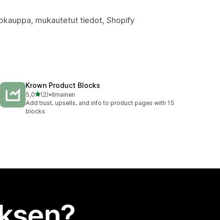
kokauppa, mukautetut tiedot, Shopify
Krown Product Blocks
/ 5 tähteä
5,0
(2)
•
Ilmainen
2 arvostelua yhteensä
Add trust, upsells, and info to product pages with 15
blocks
uksen?