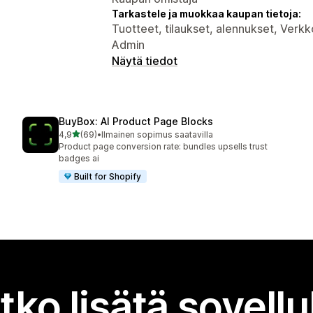
Tarkastele ja muokkaa kaupan tietoja:
Tuotteet, tilaukset, alennukset, Verk
Admin
Näytä tiedot
BuyBox: AI Product Page Blocks
/ 5 tähteä
4,9
(69)
•
Ilmainen sopimus saatavilla
69 arvostelua yhteensä
Product page conversion rate: bundles upsells trust
badges ai
Built for Shopify
tko lisätä sovell