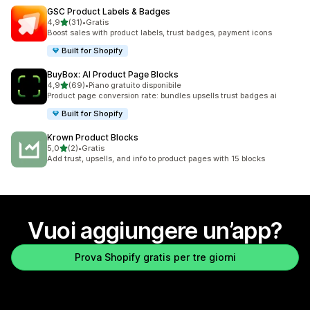
GSC Product Labels & Badges
stelle su 5
4,9
(31)
•
Gratis
31 recensioni totali
Boost sales with product labels, trust badges, payment icons
Built for Shopify
BuyBox: AI Product Page Blocks
stelle su 5
4,9
(69)
•
Piano gratuito disponibile
69 recensioni totali
Product page conversion rate: bundles upsells trust badges ai
Built for Shopify
Krown Product Blocks
stelle su 5
5,0
(2)
•
Gratis
2 recensioni totali
Add trust, upsells, and info to product pages with 15 blocks
Vuoi aggiungere un’app?
Prova Shopify gratis per tre giorni