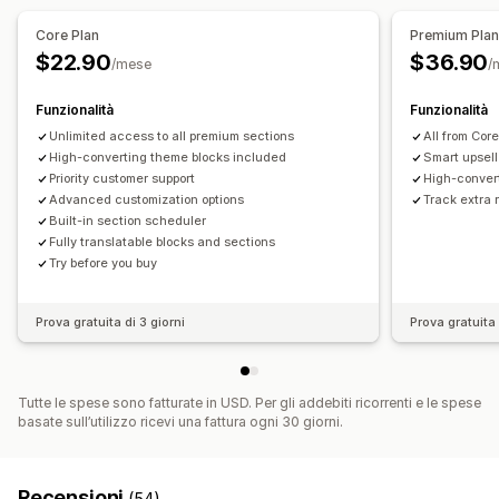
Sfondi
Bordi
Colori
Testo personalizzato
Stile
Core Plan
Premium Pla
Dimensioni
Programmazione
$22.90
$36.90
/mese
/
Posizione delle icone
Funzionalità
Funzionalità
Posizionamento automatico
Pagine di collezione
Unlimited access to all premium sections
All from Core
Homepage
Landing page
Pagine dei prodotti
High-converting theme blocks included
Smart upsell
Priority customer support
High-conver
Advanced customization options
Track extra 
Built-in section scheduler
Fully translatable blocks and sections
Try before you buy
Prova gratuita di 3 giorni
Prova gratuita 
Tutte le spese sono fatturate in USD. Per gli addebiti ricorrenti e le spese
basate sull’utilizzo ricevi una fattura ogni 30 giorni.
Recensioni
(54)