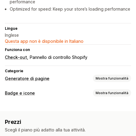
performance
Optimized for speed: Keep your store’s loading performance
Lingue
Inglese
Questa app non è disponibile in Italiano
Funziona con
Check-out
Pannello di controllo Shopify
Categorie
Generatore di pagine
Mostra funzionalità
Tipi di pagine
Badge e icone
Mostra funzionalità
Landing page
Homepage
Pagine dei prodotti
Collezioni
Tipi di icone
Blog
Sezioni dei temi
Pagine personalizzate
Personalizzate
Garanzia
Funzionalità del prodotto
Gestione pagine
Prezzi
Banner di vendita
Affidabilità
Strumento Editor
Elementi
Sezioni globali
Snippet
Scegli il piano più adatto alla tua attività.
Personalizzazione
Analisi