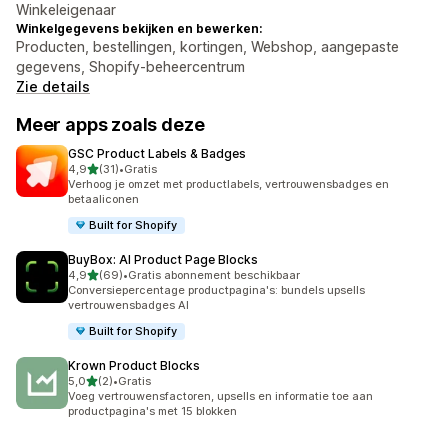
Winkeleigenaar
Winkelgegevens bekijken en bewerken:
Producten, bestellingen, kortingen, Webshop, aangepaste
gegevens, Shopify-beheercentrum
Zie details
Meer apps zoals deze
GSC Product Labels & Badges
van 5 sterren
4,9
(31)
•
Gratis
31 recensies in totaal
Verhoog je omzet met productlabels, vertrouwensbadges en
betaaliconen
Built for Shopify
BuyBox: AI Product Page Blocks
van 5 sterren
4,9
(69)
•
Gratis abonnement beschikbaar
69 recensies in totaal
Conversiepercentage productpagina's: bundels upsells
vertrouwensbadges AI
Built for Shopify
Krown Product Blocks
van 5 sterren
5,0
(2)
•
Gratis
2 recensies in totaal
Voeg vertrouwensfactoren, upsells en informatie toe aan
productpagina's met 15 blokken