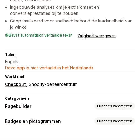
Ingebouwde analyses om je extra omzet en
conversieprestaties bij te houden
Geoptimaliseerd voor snelheid: behoud de laadsnelheid van
je winkel
Bevat automatisch vertaalde tekst
Origineel weergeven
Talen
Engels
Deze app is niet vertaald in het Nederlands
Werkt met
Checkout
Shopify-beheercentrum
Categorieën
Pagebuilder
Functies weergeven
Soorten pagina's
Badges en pictogrammen
Functies weergeven
Landingspagina's
Homepages
Productpagina's
Soorten pictogrammen
Collecties
Blogs
Themasecties
Pagina´s op maat