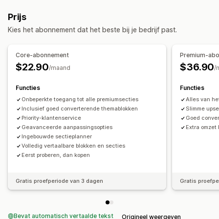
Aangepast
Garantie
Productfuncties
Uitverkoopbanner
Pagina´s beheren
Prijs
Trust
Bewerkingstool
Elementen
Globale secties
Fragmenten
Kies het abonnement dat het beste bij je bedrijf past.
Aanpassing
Analytics
Achtergronden
Borders
Kleuren
Aangepaste tekst
Stijl
Core-abonnement
Premium-ab
Grootte
Planning
$22.90
$36.90
/maand
/
Pictogrampositie
Functies
Functies
Automatische positionering
Collectiepagina's
Homepage
Onbeperkte toegang tot alle premiumsecties
Alles van he
Landingspagina's
Productpagina's
Inclusief goed converterende themablokken
Slimme upse
Priority-klantenservice
Goed conve
Geavanceerde aanpassingsopties
Extra omzet
Ingebouwde sectieplanner
Volledig vertaalbare blokken en secties
Eerst proberen, dan kopen
Gratis proefperiode van 3 dagen
Gratis proefp
Bevat automatisch vertaalde tekst
Origineel weergeven