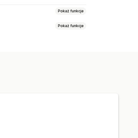
Pokaż funkcje
Pokaż funkcje
ony produktu
Kolekcje
Blogi
trony
Funkcje produktu
Banery sprzedaży
ragmenty
Analizy
rdowy tekst
Styl
Rozmiar
i
Strona główna
Strony docelowe