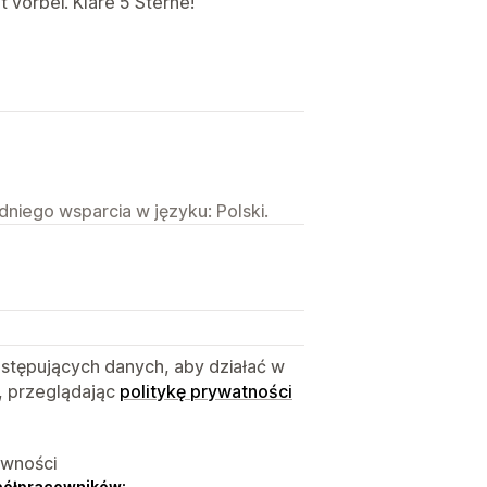
t vorbei. Klare 5 Sterne!
niego wsparcia w języku: Polski.
astępujących danych, aby działać w
, przeglądając
politykę prywatności
ywności
półpracowników: