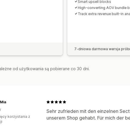
Smart upsell blocks
High-converting AOV bundle b
Track extra revenue built-in ana
7-dniowa darmowa wersja prób
zależne od użytkowania są pobierane co 30 dni.
 Mia
y
Sehr zufrieden mit den einzelnen Secti
ięcy korzystania z
unserem Shop gehabt. Für mich der be
ji