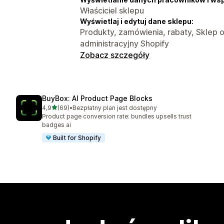
Właściciel sklepu
Wyświetlaj i edytuj dane sklepu:
Produkty, zamówienia, rabaty, Sklep 
administracyjny Shopify
Zobacz szczegóły
BuyBox: AI Product Page Blocks
na 5 gwiazdek
4,9
(69)
•
Bezpłatny plan jest dostępny
Łączna liczba recenzji: 69
Product page conversion rate: bundles upsells trust
badges ai
Built for Shopify