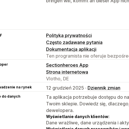
bringen will, kommt an dieser App nich
y
Polityka prywatności
Często zadawane pytania
Dokumentacja aplikacji
Ten programista nie oferuje bezpośred
oper
Sectionheroes App
Strona internetowa
Vlotho, DE
adzenie na rynek
12 grudzień 2025 ·
Dziennik zmian
p do danych
Ta aplikacja potrzebuje dostępu do n
Twoim sklepie. Dowiedz się, dlaczego
dewelopera.
Wyświetlanie danych klientów:
Dane wrażliwe, dane urządzenia i akt
Wyświetlanie danych pracowników i ws