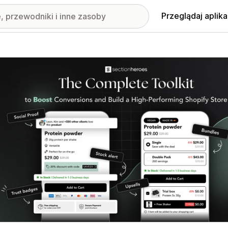
Przeglądaj aplika
nione obrazy w galerii