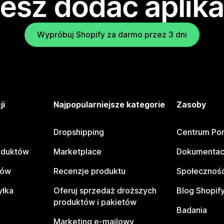
esz dodać aplika
Wypróbuj Shopify za darmo przez 3 dni
ji
Najpopularniejsze kategorie
Zasoby
Dropshipping
Centrum Po
oduktów
Marketplace
Dokumentac
tów
Recenzje produktu
Społeczność
yłka
Oferuj sprzedaż droższych
Blog Shopif
produktów i pakietów
Badania
Marketing e-mailowy