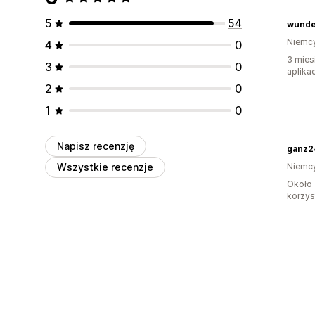
5
54
wund
Niemc
4
0
3 mies
3
0
aplikac
2
0
1
0
Napisz recenzję
ganz2
Wszystkie recenzje
Niemc
Około 
korzyst