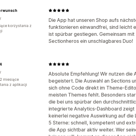
erwunsch
y
Die App hat unseren Shop aufs nächst
iące korzystania z
funktionieren einwandfrei, sind leicht
ji
ist spürbar gestiegen. Gemeinsam mit
Sectionheros ein unschlagbares Duo!
4
y
Absolute Empfehlung! Wir nutzen die 
2 miesiące
begeistert. Die Auswahl an Sections und
ania z aplikacji
sich ohne Code direkt im Theme-Edit
meisten Themes fehlt. Besonders stark
die bei uns spürbar den durchschnittl
integrierte Analytics-Dashboard zeigt 
keinerlei negative Auswirkung auf die
5 Sterne: schnell, kompetent und extr
die App sichtbar aktiv weiter. Wer se