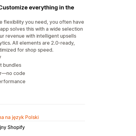
Customize everything in the
 flexibility you need, you often have
pp solves this with a wide selection
 revenue with intelligent upsells
ytics. All elements are 2.0-ready,
ptimized for shop speed.
y
t bundles
itor—no code
 performance
a na język Polski
jny Shopify