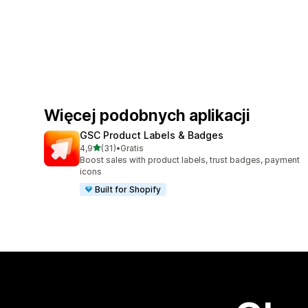
Więcej podobnych aplikacji
GSC Product Labels & Badges
na 5 gwiazdek
4,9
(31)
•
Gratis
Łączna liczba recenzji: 31
Boost sales with product labels, trust badges, payment
icons
Built for Shopify