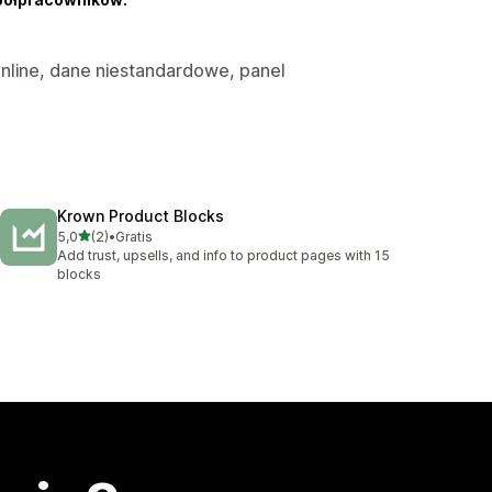
online, dane niestandardowe, panel
Krown Product Blocks
na 5 gwiazdek
5,0
(2)
•
Gratis
Łączna liczba recenzji: 2
Add trust, upsells, and info to product pages with 15
blocks