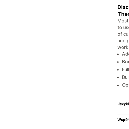
Disc
Them
Most 
to us
of cu
and p
work 
Add
Boo
Ful
Bui
Opt
Języki
Współ