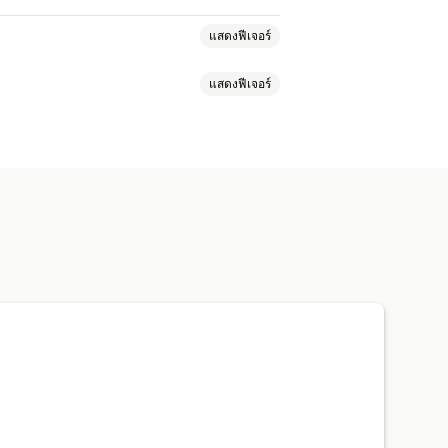
แสดงฟีเจอร์
แสดงฟีเจอร์
กชัน
บล็อก
ส่วนของธีม
แบนเนอร์ลดราคา
ความไว้วางใจ
่วโลก
ส่วนย่อย
การวิเคราะห์
ง
การกำหนดสไตล์
ขนาด
แรก
แลนดิ้งเพจ
หน้าสินค้า