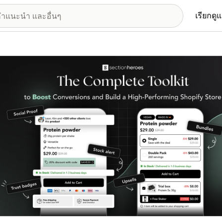
เรียกดู
อรีรูปภาพที่แสดง