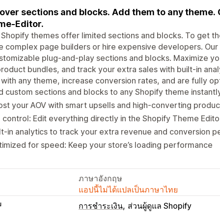
over sections and blocks. Add them to any theme. 
e-Editor.
Shopify themes offer limited sections and blocks. To get the
e complex page builders or hire expensive developers. Our a
stomizable plug-and-play sections and blocks. Maximize your
roduct bundles, and track your extra sales with built-in anal
with any theme, increase conversion rates, and are fully o
 custom sections and blocks to any Shopify theme instantl
st your AOV with smart upsells and high-converting produc
l control: Edit everything directly in the Shopify Theme Ed
lt-in analytics to track your extra revenue and conversion
imized for speed: Keep your store’s loading performance
ภาษาอังกฤษ
แอปนี้ไม่ได้แปลเป็นภาษาไทย
บ
การชำระเงิน
ส่วนผู้ดูแล Shopify