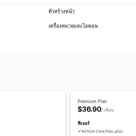
ตัวสร้างหน้า
ประเภทหน้า
เครื่องหมายและไอคอน
แลนดิ้งเพจ
หน้าหลัก
หน้าสินค้า
คอลเล
ประเภทไอคอน
หน้าที่กำหนดเอง
ที่กำหนดเอง
การรับประกัน
ฟีเจอร์สินค้า
การจัดการหน้าเว็บ
การปรับแต่ง
เครื่องมือแก้ไข
องค์ประกอบ
ส่วนกลางทั
พื้นหลัง
เส้นขอบ
สี
ข้อความที่กำหนดเอ
การกำหนดเวลา
ตำแหน่งไอคอน
ตำแหน่งอัตโนมัติ
หน้าคอลเลกชัน
หน้า
Premium Plan
$36.90
/ เดือน
ฟีเจอร์
All from Core Plan, plus: