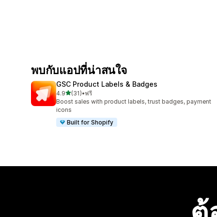
พบกับแอปที่น่าสนใจ
GSC Product Labels & Badges
เต็ม 5 ดาว
4.9
(31)
•
ฟรี
ทั้งหมด 31 รีวิว
Boost sales with product labels, trust badges, payment
icons
Built for Shopify
ต้