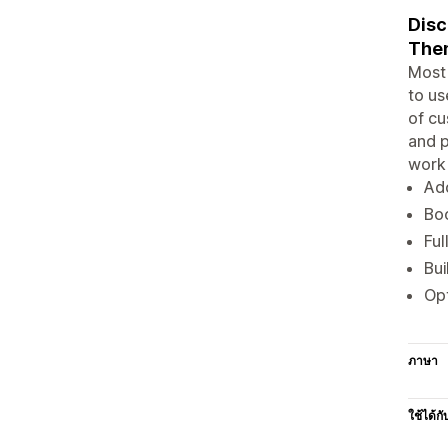
Disc
Them
Most 
to us
of cu
and p
work 
Add
Boo
Ful
Bui
Opt
ภาษา
ใช้ได้กั