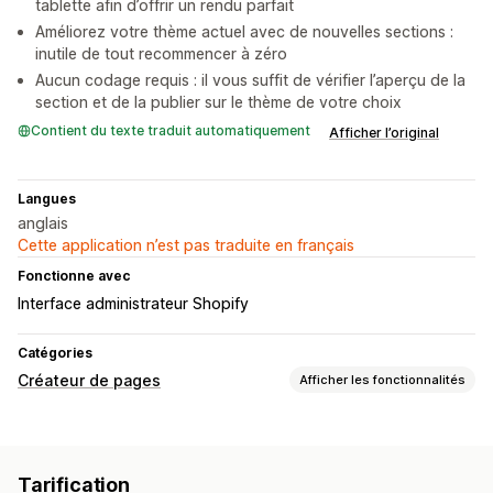
tablette afin d’offrir un rendu parfait
Améliorez votre thème actuel avec de nouvelles sections :
inutile de tout recommencer à zéro
Aucun codage requis : il vous suffit de vérifier l’aperçu de la
section et de la publier sur le thème de votre choix
Contient du texte traduit automatiquement
Afficher l’original
Langues
anglais
Cette application n’est pas traduite en français
Fonctionne avec
Interface administrateur Shopify
Catégories
Créateur de pages
Afficher les fonctionnalités
Types de pages
Pages de destination
Pages d’accueil
FAQ
Tarification
Pages de contact
Pages À propos de nous
Pieds de page