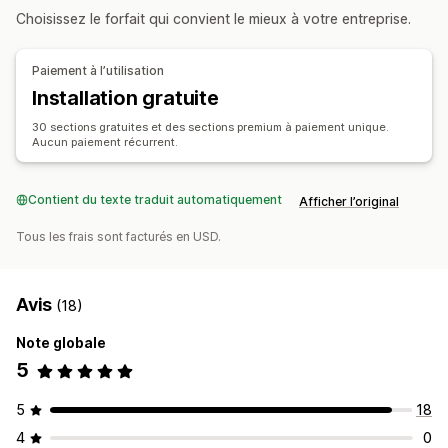
Choisissez le forfait qui convient le mieux à votre entreprise.
Pages d’erreur 404
Pages de presse
Pages de carrières
Pages de mentions légales
Pages de tarification
Paiement à l’utilisation
Sections de thèmes
Pages personnalisées
Installation gratuite
Gestion des pages
30 sections gratuites et des sections premium à paiement unique.
Outil d’édition
Pages de brouillon
Sections globales
Aucun paiement récurrent.
Code personnalisé
SEO
Optimisation pour le format mobile
Chargement paresseux
Contient du texte traduit automatiquement
Afficher l’original
Tous les frais sont facturés en USD.
Avis
(18)
Note globale
5
5
18
4
0