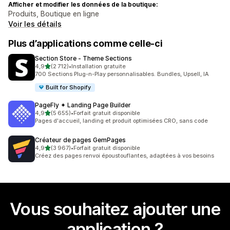
Afficher et modifier les données de la boutique:
Produits, Boutique en ligne
Voir les détails
Plus d’applications comme celle-ci
Section Store ‑ Theme Sections
étoile(s) sur 5
4,9
(2 712)
•
Installation gratuite
2712 avis au total
700 Sections Plug-n-Play personnalisables. Bundles, Upsell, IA
Built for Shopify
PageFly ✦ Landing Page Builder
étoile(s) sur 5
4,9
(5 655)
•
Forfait gratuit disponible
5655 avis au total
Pages d'accueil, landing et produit optimisées CRO, sans code
Créateur de pages GemPages
étoile(s) sur 5
4,9
(3 967)
•
Forfait gratuit disponible
3967 avis au total
Créez des pages renvoi époustouflantes, adaptées à vos besoins
Vous souhaitez ajouter une
application ?