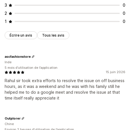
3
0
2
0
1
0
Écrire un avis
Tous les avis
ascfashionstore
Inde
5 mois d’utilisation de l’application
15 juin 2026
Rahul sir took extra efforts to resolve the issue on off business
hours, as it was a weekend and he was with his family still he
helped me to do a google meet and resolve the issue at that
time itself really appreciate it
Outplorer
Chine
Environ 2 heures d’utilisation de l’application