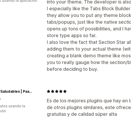
s usando la aplicación
into your theme. The developer is also
I especially like the Tabs Block Build
they allow you to put any theme block
tabs/popups, just like the native sect
opens up tons of possibilities, and I h
store type apps so far.
I also love the fact that Section Star 
adding them to your actual theme (wit
creating a blank demo theme like most
you to really gauge how the section/
before deciding to buy.
Snack Saludables | Paakam
o
Es de los mejores plugins que hay en l
utos usando la
de otros plugins similares, este ofre
ción
gratuitas y de calidad súper alta