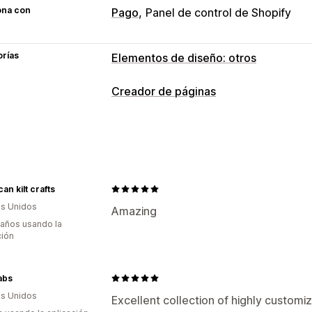
ona con
Pago
Panel de control de Shopify
orías
Elementos de diseño: otros
Creador de páginas
Tipos de páginas
Páginas de destino
Páginas de inicio
Preguntas frecuentes
Páginas de co
Páginas de Acerca de nosotros
Pági
an kilt crafts
Pies de página
Ventanas emergentes
s Unidos
Amazing
Páginas de precios
Secciones de te
 años usando la
ción
Gestión de páginas
Elementos
Plantillas
Secciones glob
abs
Código personalizado
Adaptación a d
s Unidos
Excellent collection of highly customiz