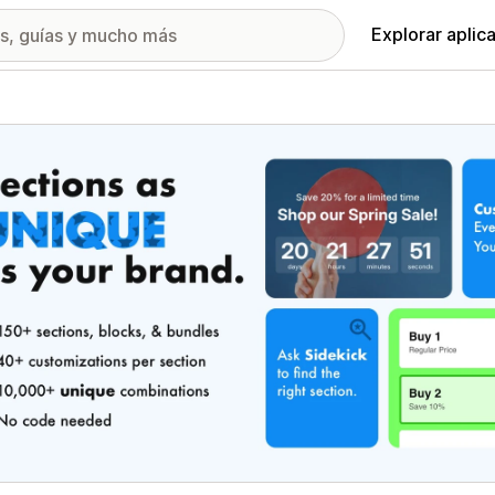
Explorar aplic
ía de imágenes destacadas