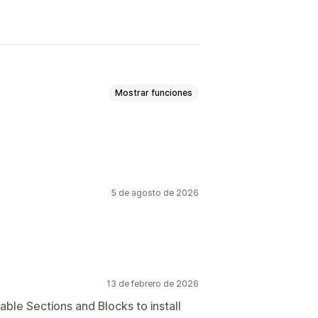
Mostrar funciones
Páginas de producto
Blogs
ntacto
nas de agradecimiento
5 de agosto de 2026
Formularios
Páginas legales
mas
Páginas personalizadas
ales
Fuentes personalizadas
13 de febrero de 2026
ispositivos móviles
Carga lenta
able Sections and Blocks to install