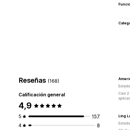
Funci
Categ
Reseñas
Americ
(168)
Estado
Casi 2
Calificación general
aplica
4,9
5
157
Ling L
Estado
4
8