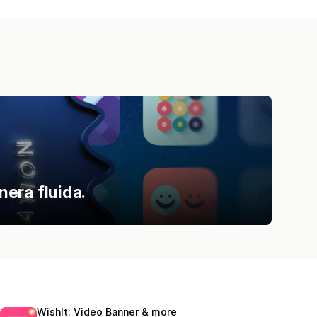
era fluida.
WishIt: Video Banner & more