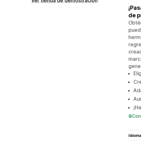
Ver tienda de demostración
¡Pas
de p
Obtén
pued
hermo
regre
cread
marca
gener
Eli
Cre
Adá
Au
¡Ha
Con
Idiom